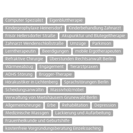
Computer Spezialist
Eigenbluttherapie
Kinderprophylaxe Heinersdorf
Kinderbehandlung Zahnarzt
Frisör Hellersdorfer Straße
Akupunktur und Blutegeltherapie
Zahnarzt Wendenschloßstraße
Umzüge
Parkinson
Lerntherapeutin
Beerdigungen
mobile Ergotherapeuten
Refraktive Chirurgie
Überstunden Rechtsanwalt Berlin
Wärmeeabzug
Engagement
Tierarztpraxen
ADHS Störung
Brügger-Therapie
Hörakustiker in Lichtenberg
Sprachstörungen Berlin
Scheidungsanwältin
Massivholzmöbel
Verwaltung von Mietshäusern Grunewald Berlin
Allgemeinchirurgie
Erbe
Rehabilitation
Depression
Medizinische Massgen
Lackierung und Aufarbeitung
Frauenheilkunde und Geburtshilfe
kostenfreie Vorgründungsberatung Einzelcoaching