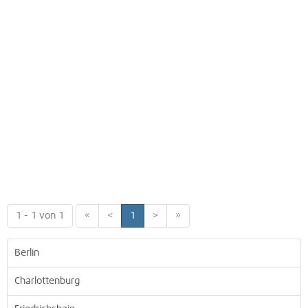
1 - 1 von 1
«
<
1
>
»
Berlin
Charlottenburg