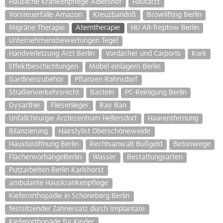
Häusliche Krankenpflege Adlershof
Hautarzt
Vorsteuerfalle Amazon
Kreuzbandriß
Browlifting Berlin
Migräne Therapie
Atemtherapie
HU Alt-Treptow Berlin
Unternehmensbewertungen Tegel
Handverletzung Arzt Berlin
Vordächer und Carports
Kork
Effektbeschichtungen
Möbel einlagern Berlin
Gardinenzubehör
Pflanzen Rahnsdorf
Straßenverkehrsrecht
Basteln
PC-Reinigung Berlin
Dysarthie
Fliesenleger
Ray Ban
Unfallchirurgie Ärztezentrum Hellersdorf
Haarentfernung
Bilanzierung
Hairstylist Oberschöneweide
Haustüröffnung Berlin
Rechtsanwalt Bußgeld
Betonwege
FlächenvorhängeBerlin
Wasser
Bestattungsarten
Putzarbeiten Berlin Karlshorst
ambulante Hauskrankenpflege
Kieferorthopädie in Schöneberg Berlin
festsitzender Zahnersatz durch Implantate
Kieferorthopäde für Kinder