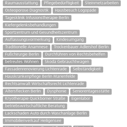
Raumausstattung
Pflegebedürftigkeit
Steinmetzarbeiten
Osteoporose Diagnostik
Hausbesuch Logopäde
Tagesklinik Infusionstherapie Berlin
Kiefergelenksbehandlungen
Sportzentrum und Gesundheitszentrum
Auflassungsvormerkung
Kindesumgang
Traditionelle Anamnese
Trockenbauer Adlershof Berlin
Fußchirurgie Berlin
Durchführen von Rechtsbehelfen
betreutes Wohnen
Skoda Gebrauchtwagen
Fassadenrenovierung Lichtenrade
Selbständigkeit
Hauskrankenpflege Berlin Marienfelde
Rechtsanwalt Wirtschaftsrecht Lichtenrade
Altersflecken Berlin
Dysphonie
Seniorentagesstätte
Kryotherapie Quickborner Straße
Eigenlabor
betriebswirtschaftliche Beratung
Lackschaden Auto durch Waschanlage Berlin
Immobilienverkauf Heiligensee