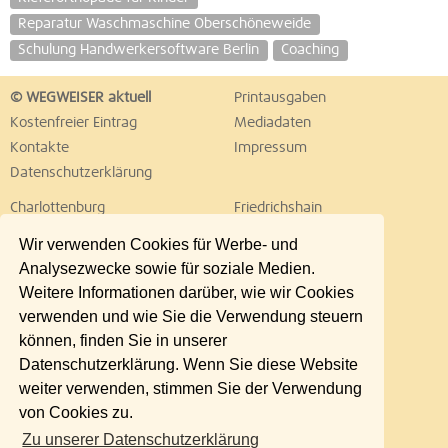
Reparatur Waschmaschine Oberschöneweide
Schulung Handwerkersoftware Berlin
Coaching
© WEGWEISER aktuell
Printausgaben
Kostenfreier Eintrag
Mediadaten
Kontakte
Impressum
Datenschutzerklärung
Charlottenburg
Friedrichshain
Hellersdorf
Hohenschönhausen
Wir verwenden Cookies für Werbe- und
Köpenick
Kreuzberg
Analysezwecke sowie für soziale Medien.
Lichtenberg
Marzahn
Weitere Informationen darüber, wie wir Cookies
Mitte
Neukölln
verwenden und wie Sie die Verwendung steuern
Pankow
Prenzlauer Berg
können, finden Sie in unserer
Reinickendorf
Schöneberg
Datenschutzerklärung. Wenn Sie diese Website
Spandau
Steglitz
weiter verwenden, stimmen Sie der Verwendung
Tempelhof
Tiergarten
von Cookies zu.
Treptow
Umland Ost
Zu unserer Datenschutzerklärung