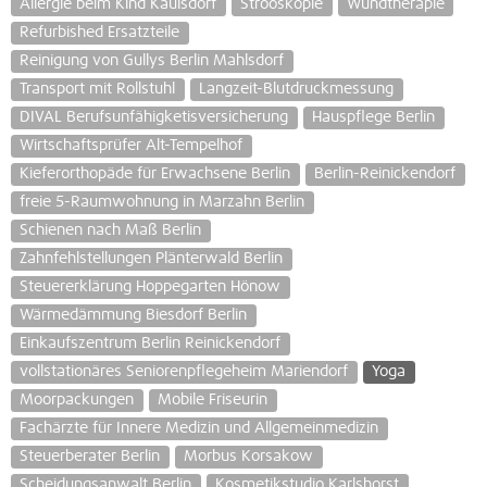
Allergie beim Kind Kaulsdorf
Strooskopie
Wundtherapie
Refurbished Ersatzteile
Reinigung von Gullys Berlin Mahlsdorf
Transport mit Rollstuhl
Langzeit-Blutdruckmessung
DIVAL Berufsunfähigketisversicherung
Hauspflege Berlin
Wirtschaftsprüfer Alt-Tempelhof
Kieferorthopäde für Erwachsene Berlin
Berlin-Reinickendorf
freie 5-Raumwohnung in Marzahn Berlin
Schienen nach Maß Berlin
Zahnfehlstellungen Plänterwald Berlin
Steuererklärung Hoppegarten Hönow
Wärmedämmung Biesdorf Berlin
Einkaufszentrum Berlin Reinickendorf
vollstationäres Seniorenpflegeheim Mariendorf
Yoga
Moorpackungen
Mobile Friseurin
Fachärzte für Innere Medizin und Allgemeinmedizin
Steuerberater Berlin
Morbus Korsakow
Scheidungsanwalt Berlin
Kosmetikstudio Karlshorst