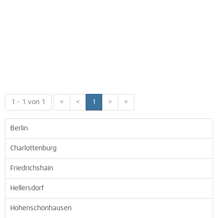
1 - 1 von 1
«
<
1
>
»
Berlin
Charlottenburg
Friedrichshain
Hellersdorf
Hohenschönhausen