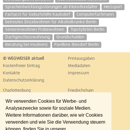
Sprachentwicklungsstörungen ab Kleinstkindalter
Herzsport
Facharzt für Geburtshilfe Kaulsdorf
Computerfachmann
betreutes Einzelwohnen für Alkoholkranke Berlin
Seniorenwohnen Probewohnen
Topstylisten Berlin
Dachgeschosswohnung
Grundschulden
Beratung bei Insolvenz
Pavillons Biesdorf Berlin
© WEGWEISER aktuell
Printausgaben
Kostenfreier Eintrag
Mediadaten
Kontakte
Impressum
Datenschutzerklärung
Charlottenburg
Friedrichshain
Hellersdorf
Hohenschönhausen
Wir verwenden Cookies für Werbe- und
Köpenick
Kreuzberg
Analysezwecke sowie für soziale Medien.
Lichtenberg
Marzahn
Weitere Informationen darüber, wie wir Cookies
Mitte
Neukölln
verwenden und wie Sie die Verwendung steuern
Pankow
Prenzlauer Berg
können, finden Sie in unserer