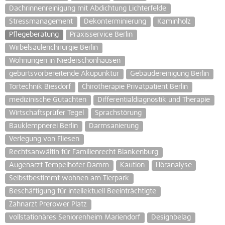
Dachrinnenreinigung mit Abdichtung Lichterfelde
Stressmanagement
Dekonterminierung
Kaminholz
Pflegeberatung
Praxisservice Berlin
Wirbelsäulenchirurgie Berlin
Wohnungen in Niederschönhausen
geburtsvorbereitende Akupunktur
Gebäudereinigung Berlin
Tortechnik Biesdorf
Chirotherapie Privatpatient Berlin
medizinische Gutachten
Differentialdiagnostik und Therapie
Wirtschaftsprüfer Tegel
Sprachstörung
Bauklempnerei Berlin
Darmsanierung
Verlegung von Fliesen
Rechtsanwältin für Familienrecht Blankenburg
Augenarzt Tempelhofer Damm
Kaution
Höranalyse
Selbstbestimmt wohnen am Tierpark
Beschäftigung für intellektuell Beeinträchtigte
Zahnarzt Prerower Platz
vollstationäres Seniorenheim Mariendorf
Designbelag