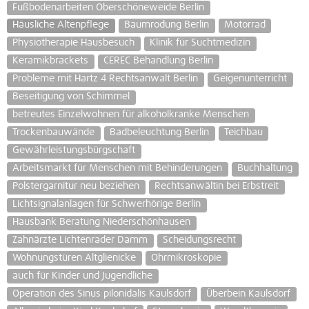
Fußbodenarbeiten Oberschöneweide Berlin
Häusliche Altenpflege
Baumrodung Berlin
Motorrad
Physiotherapie Hausbesuch
Klinik für Suchtmedizin
Keramikbrackets
CEREC Behandlung Berlin
Probleme mit Hartz 4 Rechtsanwalt Berlin
Geigenunterricht
Beseitigung von Schimmel
betreutes Einzelwohnen für alkoholkranke Menschen
Trockenbauwände
Badbeleuchtung Berlin
Teichbau
Gewährleistungsbürgschaft
Arbeitsmarkt für Menschen mit Behinderungen
Buchhaltung
Polstergarnitur neu beziehen
Rechtsanwältin bei Erbstreit
Lichtsignalanlagen für Schwerhörige Berlin
Hausbank Beratung Niederschönhausen
Zahnärzte Lichtenrader Damm
Scheidungsrecht
Wohnungstüren Altglienicke
Ohrmikroskopie
auch für Kinder und Jugendliche
Operation des Sinus pilonidalis Kaulsdorf
Überbein Kaulsdorf