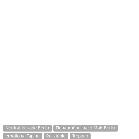
Neutraltherapie Berlin
Einbaumöbel nach Maß Berlin
emotional Taping
Rollstühle
Treppen