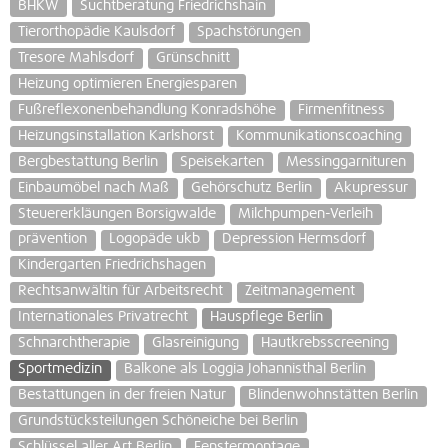
BHKW
Suchtberatung Friedrichshain
Tierorthopädie Kaulsdorf
Spachstörungen
Tresore Mahlsdorf
Grünschnitt
Heizung optimieren Energiesparen
Fußreflexonenbehandlung Konradshöhe
Firmenfitness
Heizungsinstallation Karlshorst
Kommunikationscoaching
Bergbestattung Berlin
Speisekarten
Messinggarnituren
Einbaumöbel nach Maß
Gehörschutz Berlin
Akupressur
Steuererkläungen Borsigwalde
Milchpumpen-Verleih
prävention
Logopäde ukb
Depression Hermsdorf
Kindergarten Friedrichshagen
Rechtsanwältin für Arbeitsrecht
Zeitmanagement
Internationales Privatrecht
Hauspflege Berlin
Schnarchtherapie
Glasreinigung
Hautkrebsscreening
Sportmedizin
Balkone als Loggia Johannisthal Berlin
Bestattungen in der freien Natur
Blindenwohnstätten Berlin
Grundstücksteilungen Schöneiche bei Berlin
Schlüssel aller Art Berlin
Fenstermontage