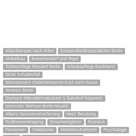
Atlastherapie nach Arlen
Endoprothetikspezialisten Berlin
Möbelbau
Reinickendorf und Tegel
Türbeschläge Biesdorf Berlin
Urlaubspflege Karlshorst
DEVK Schadenfall
Menüservice cholesterinarme Kost nach Hause
Veneers Berlin
Diamant Mikrodermabrasion S-Bahnhof Köpenick
betreutes Wohnen Berlin Moabit
Allianz Hausratversicherung
HepC Beratung
Prothesenreinigung
Ornamentgläser
Psoriasis
Pensionen
Steildächer
Verkehrsstrafrecht
Psychologie