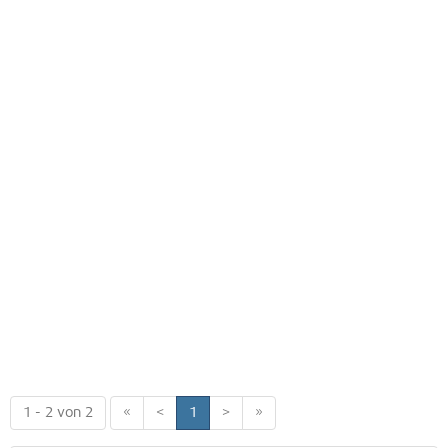
1 - 2 von 2
«
<
1
>
»