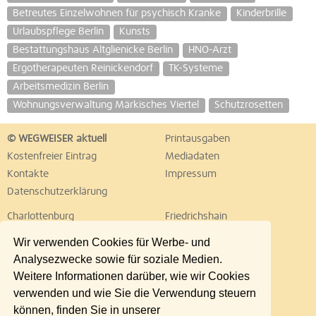
Betreutes Einzelwohnen für psychisch Kranke
Kinderbrille
Urlaubspflege Berlin
Kunsts
Bestattungshaus Altglienicke Berlin
HNO-Arzt
Ergotherapeuten Reinickendorf
TK-Systeme
Arbeitsmedizin Berlin
Wohnungsverwaltung Märkisches Viertel
Schutzrosetten
© WEGWEISER aktuell
Printausgaben
Kostenfreier Eintrag
Mediadaten
Kontakte
Impressum
Datenschutzerklärung
Charlottenburg
Friedrichshain
Hellersdorf
Hohenschönhausen
Wir verwenden Cookies für Werbe- und
Köpenick
Kreuzberg
Analysezwecke sowie für soziale Medien.
Lichtenberg
Marzahn
Weitere Informationen darüber, wie wir Cookies
Mitte
Neukölln
verwenden und wie Sie die Verwendung steuern
Pankow
Prenzlauer Berg
können, finden Sie in unserer