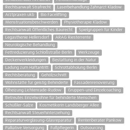
Rechtsanwalt Strafrecht
Laserbehandlung Zahnarzt Kladow
Arztpraxen ukb
Bio Facelifting
Menstruationsbeschwerden
Physiotherapie Kladow
Rechtsanwalt Öffentliches Baurecht
Spielgruppen für Kinder
Legasthenie Hellersdorf
ARAG Riesterrente
Neurologische Behandlung
Fettreduzierung Schloßstraße Berlin
Werkzeuge
Deckenverkleidungen
Bestattung in der Natur
Ladung zum Haftantritt
Schrottabholung Berlin
Rechtsberatung
Gehölzschnitt
Wohnstätte für geistig Behinderte
Fassadenrenovierung
Ölheizung Lichtenrade-Rudow
Gruppen-und Einzelcoaching
Betreutes Einzelwohne für behinderte Menschen
Schüßler-Salze
Kosmetikerin Landsberger Allee
Rechtsanwalt Steuerhinterziehung
Reparaturverglasung-Glasreparatur
Rentenberater Pankow
Palliative Versorgung
Fußpflegerin
Outsourcing