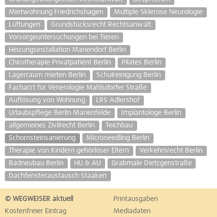
Mietwohnung Friedrichshagen
Multiple Sklerose Neurologie
Lüftungen
Grundstücksrecht Rechtsanwalt
Vorsorgeuntersuchungen bei Tieren
Heizungsinstallation Mariendorf Berlin
Chirotherapie Privatpatient Berlin
Pilates Berlin
Lagerraum mieten Berlin
Schulreinigung Berlin
Facharzt für Venerologie Mahlsdorfer Straße
Auflösung von Wohnung
LRS Adlershof
Urlaubspflege Berlin Marienfelde
Implantologe Berlin
allgemeines Zivilrecht Berlin
Teichbau
Schornsteinsanierung
Microneedling Berlin
Therapie von Kindern gehörloser Eltern
Verkehrsrecht Berlin
Badneubau Berlin
HU & AU
Grabmale Dietzgenstraße
Dachfensteraustausch Staaken
© WEGWEISER aktuell
Printausgaben
Kostenfreier Eintrag
Mediadaten