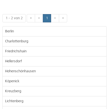
1 - 2 von 2
«
<
1
>
»
Berlin
Charlottenburg
Friedrichshain
Hellersdorf
Hohenschönhausen
Köpenick
Kreuzberg
Lichtenberg