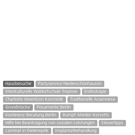
Hausbesuche
Partyservice Niederschönhausen
Interkulturelle Waldorfschule Treptow
Endoskopie
Charlotte Meentzen Kosmetik
Traditionelle Anamnese
Grundstücke
Posamente Berlin
Kontinenz-Beratung Berlin
Rumpf-Mieder-Korsetts
Hilfe bei Beantragung von sozialen Leistungen
Steuertipps
Laminat in Dielenoptik
Implantatbehandlung