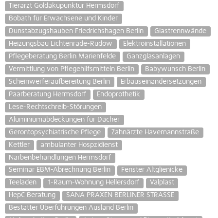
Tierarzt Goldakupunktur Hermsdorf
Bobath für Erwachsene und Kinder
Dunstabzugshauben Friedrichshagen Berlin
Glastrennwände
Heizungsbau Lichtenrade-Rudow
Elektroinstallationen
Pflegeberatung Berlin Marienfelde
Ganzglasanlagen
Vermittlung von Pflegehilfsmitteln Berlin
Babywunsch Berlin
Scheinwerferaufbereitung Berlin
Erbauseinandersetzungen
Paarberatung Hermsdorf
Endoprothetik
Lese-Rechtschreib-Störungen
Aluminiumabdeckungen für Dächer
Gerontopsychiatrische Pflege
Zahnärzte Havemannstraße
Kettler
ambulanter Hospzidienst
Narbenbehandlungen Hermsdorf
Seminar EBM-Abrechnung Berlin
Fenster Altglienicke
Teeladen
1-Raum-Wohnung Hellersdorf
Valplast
HepC Beratung
SANA PRAXEN BERLINER STRASSE
Bestatter Überführungen Ausland Berlin