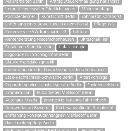
Malerarbeiten Berlin
Antrag Steuerermäßigung Karlshorst
Immobilienverwalter Friedrichshagen
Möbelmontage
Radlader Erkner
Kunstschliff Berlin
Zahnärztin Karlshorst
Entfernung einer Bewertung in einem Portal
Pflege-WG
Reifenservice VW Transporter T3
Falttore
Rentenberatung Niederschönhausen
Ultraschall Tier
Einbau von Standheizung
Unfallchirurgie
Logopäde nach Schlaganfall Berlin
Glaukomspezialdiagnostik
Kieferorthopädie für Erwachsene Niederschönhausen
Lese-Rechtschreib-Schwäche Berlin
Altersvorsorge
Reparaturservice Haushaltsgeräte Berlin
Funkennzeichen
Zimmermann
Putzarbeiten Mahlsdorf Berlin
Autohaus Mazda
private Kfz-Nutzung Fahrtenbuch
Autowerkstatt Biesdorf
Rechtsanwältin für Sozialrecht
Entfernung von Hautanhängseln Mahlsdorf Berlin
Hauskrankenpflege Berlin
Ordnungswidrigkeiten Rechtsanwalt
Besprechen