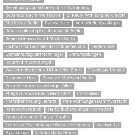
Beseitigung von Schnee und Eis Falkenberg
Reparatur Dachrinnen Berlin
2- Raum-Wohnung Hellersdorf
Steckfrisur Berlin
Partyservice
Verdunkelungsanlagen
Unfallregulierung Rechtsanwältin Berlin
Behindertenwerkstatt Moabit Berlin
Facharzt für Geschlechtskrankheiten ukb
Ledermöbel
Gemeinnützigkeitsrecht Tegel
Entrümpelungen
Herzrhythmusstörungen
Wassermeldetechnik Lichterfelde Berlin
Flüssiggas-Umbau
Diagnostik Herz
Glasdach Mahlsdorf Berlin
Kosmetikstudio Landsberger Allee
Pflege zu Hause Berlin Hermsdorf
Immobilien
Notfallbehandlung Tierarzt
freie Wohnungen Dammvorstadt
Handwerksbetrieb
Narbenbehandlungen Hermsdorf
Sprachstörungen Zingster Straße
Extension Physiotherapie Baumschulenweg
hochwertig
Gynäkologe
Schmuckladen Berlin