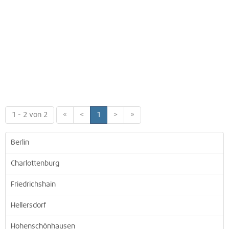
1 - 2 von 2
«
<
1
>
»
Berlin
Charlottenburg
Friedrichshain
Hellersdorf
Hohenschönhausen