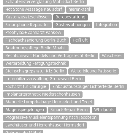
Schaufensterverglasung Mahlsdorf Berlin
Hot Stone Massage Kaulsdorf
nierenkrank
Kastenzusatzschlösser
Bergbestattung
Smartphone Reparatur
Gästewohnungen
Integration
Prophylaxe Zahnarzt Pankow
Flachdachsanierung Berlin-Buch
Heißluft
Beatmungspflege Berlin Moabit
Rechtsanwalt Handels und Vertragsrecht Berlin
Wäscherei
Weiterbildung Fertigungstechnik
Steinschlagreparatur Kfz Berlin
Weiterbildung Patisserie
Immobilienverwaltung Grunewald Berlin
Facharzt für Chirurgie
Einbaustaubsauger Lichterfelde Berlin
Implantatprothetik Niederschönhausen
Manuelle Lympdrainage Hermsdorf und Tegel
Magenspiegelungen
Smart-Repair Berlin
Whirlpools
Progressive Muskelentspannung nach Jacobson
Landhäuser und Herrenhäuser Hermsdorf
Gebrauchte Möbel