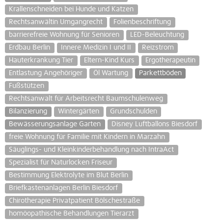
Krallenschneiden bei Hunde und Katzen
Rechtsanwältin Umgangrecht
Folienbeschriftung
barrierefreie Wohnung für Senioren
LED-Beleuchtung
Erdbau Berlin
Innere Medizin I und II
Reizstrom
Hauterkrankung Tier
Eltern-Kind Kurs
Ergotherapeutin
Entlastung Angehöriger
Öl Wartung
Parkettböden
Fußstützen
Rechtsanwalt für Arbeitsrecht Baumschulenweg
Bilanzierung
Wintergärten
Grundschulden
Bewässerungsanlage Garten
Disney Luftballons Biesdorf
freie Wohnung für Familie mit Kindern in Marzahn
Säuglings- und Kleinkinderbehandlung nach IntraAct
Spezialist für Naturlocken Friseur
Bestimmung Elektrolyte im Blut Berlin
Briefkastenanlagen Berlin Biesdorf
Chirotherapie Privatpatient Bölschestraße
homöopathische Behandlungen Tierarzt