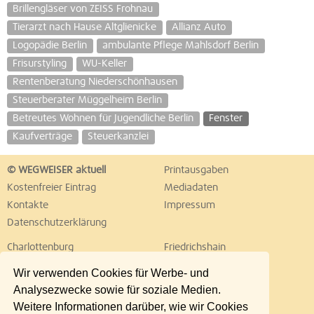
Brillengläser von ZEISS Frohnau
Tierarzt nach Hause Altglienicke
Allianz Auto
Logopädie Berlin
ambulante Pflege Mahlsdorf Berlin
Frisurstyling
WU-Keller
Rentenberatung Niederschönhausen
Steuerberater Müggelheim Berlin
Betreutes Wohnen für Jugendliche Berlin
Fenster
Kaufverträge
Steuerkanzlei
© WEGWEISER aktuell
Printausgaben
Kostenfreier Eintrag
Mediadaten
Kontakte
Impressum
Datenschutzerklärung
Charlottenburg
Friedrichshain
Hellersdorf
Hohenschönhausen
Wir verwenden Cookies für Werbe- und
Köpenick
Kreuzberg
Analysezwecke sowie für soziale Medien.
Lichtenberg
Marzahn
Weitere Informationen darüber, wie wir Cookies