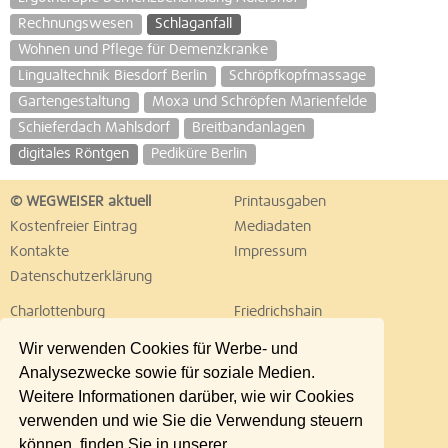
Rechnungswesen
Schlaganfall
Wohnen und Pflege für Demenzkranke
Lingualtechnik Biesdorf Berlin
Schröpfkopfmassage
Gartengestaltung
Moxa und Schröpfen Marienfelde
Schieferdach Mahlsdorf
Breitbandanlagen
digitales Röntgen
Pediküre Berlin
© WEGWEISER aktuell
Printausgaben
Kostenfreier Eintrag
Mediadaten
Kontakte
Impressum
Datenschutzerklärung
Charlottenburg
Friedrichshain
Hellersdorf
Hohenschönhausen
Wir verwenden Cookies für Werbe- und
Köpenick
Kreuzberg
Analysezwecke sowie für soziale Medien.
Lichtenberg
Marzahn
Weitere Informationen darüber, wie wir Cookies
Mitte
Neukölln
verwenden und wie Sie die Verwendung steuern
Pankow
Prenzlauer Berg
können, finden Sie in unserer