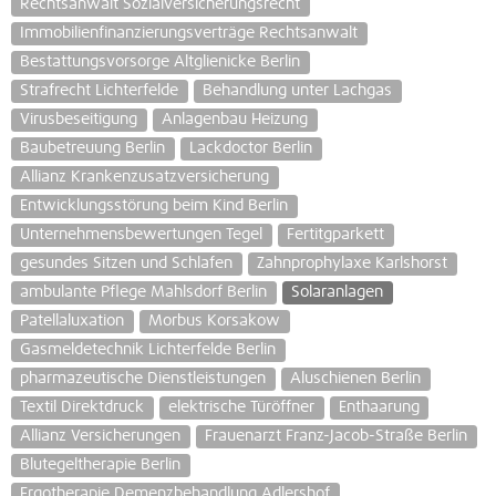
Rechtsanwalt Sozialversicherungsrecht
Immobilienfinanzierungsverträge Rechtsanwalt
Bestattungsvorsorge Altglienicke Berlin
Strafrecht Lichterfelde
Behandlung unter Lachgas
Virusbeseitigung
Anlagenbau Heizung
Baubetreuung Berlin
Lackdoctor Berlin
Allianz Krankenzusatzversicherung
Entwicklungsstörung beim Kind Berlin
Unternehmensbewertungen Tegel
Fertitgparkett
gesundes Sitzen und Schlafen
Zahnprophylaxe Karlshorst
ambulante Pflege Mahlsdorf Berlin
Solaranlagen
Patellaluxation
Morbus Korsakow
Gasmeldetechnik Lichterfelde Berlin
pharmazeutische Dienstleistungen
Aluschienen Berlin
Textil Direktdruck
elektrische Türöffner
Enthaarung
Allianz Versicherungen
Frauenarzt Franz-Jacob-Straße Berlin
Blutegeltherapie Berlin
Ergotherapie Demenzbehandlung Adlershof