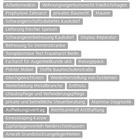
Arbeitsmedizin
Wohnungseigentumsrecht Friedrichshagen
Prophylaxe Zahnarzt
privates Baurecht
Maurer
Schwangerschaftsdiabetes Kaulsdorf
Lieferung frischer Speisen
Schwangerenbetreuung Kaulsdorf
Display Reparatur
Betreuung für Demenzkranke
Toxoplasmose Test Frauenarzt Berlin
Facharzt für Augenheilkunde ukb
Reisegepäck
Polster Möbel
Stoffe Baumschulenstraße
Gleichgewichtstest
Wiederherstellung von Systemen
Weiterbildung Metallbranche
Entfristu
Urlaubspflege und Verhinderungspflege
private und betriebliche Steuerberatung
Mamma-Diagnostik
Aufhebungsvertrag
Rechtsanwalt Arzthaftung
Kinesiotaping Karow
Zapfanlagenverleih Niederschönhausen
Anwalt Grundstücksangelegenheiten