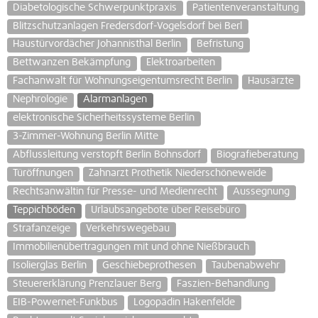
Diabetologische Schwerpunktpraxis
Patientenveranstaltung
Blitzschutzanlagen Fredersdorf-Vogelsdorf bei Berl
Haustürvordächer Johannisthal Berlin
Befristung
Bettwanzen Bekämpfung
Elektroarbeiten
Fachanwalt für Wohnungseigentumsrecht Berlin
Hausärzte
Nephrologie
Alarmanlagen
elektronische Sicherheitssysteme Berlin
3-Zimmer-Wohnung Berlin Mitte
Abflussleitung verstopft Berlin Bohnsdorf
Biografieberatung
Türöffnungen
Zahnarzt Prothetik Niederschöneweide
Rechtsanwältin für Presse- und Medienrecht
Aussegnung
Teppichböden
Urlaubsangebote über Reisebüro
Strafanzeige
Verkehrswegebau
Immobilienübertragungen mit und ohne Nießbrauch
Isolierglas Berlin
Geschiebeprothesen
Taubenabwehr
Steuererklärung Prenzlauer Berg
Faszien-Behandlung
EIB-Powernet-Funkbus
Logopädin Hakenfelde