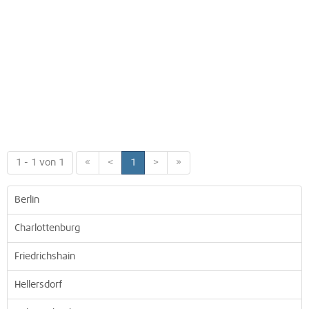
1 - 1 von 1
«
<
1
>
»
Berlin
Charlottenburg
Friedrichshain
Hellersdorf