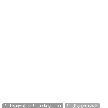
Rechtsanwalt bei Behandlungsfehler
Säuglingsgymnastik