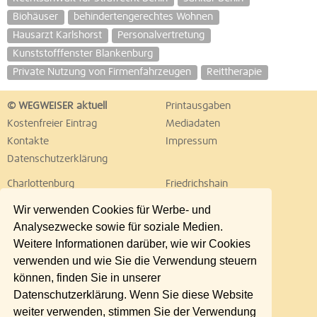
Biohäuser
behindertengerechtes Wohnen
Hausarzt Karlshorst
Personalvertretung
Kunststofffenster Blankenburg
Private Nutzung von Firmenfahrzeugen
Reittherapie
© WEGWEISER aktuell
Printausgaben
Kostenfreier Eintrag
Mediadaten
Kontakte
Impressum
Datenschutzerklärung
Charlottenburg
Friedrichshain
Hellersdorf
Hohenschönhausen
Wir verwenden Cookies für Werbe- und
Köpenick
Kreuzberg
Analysezwecke sowie für soziale Medien.
Lichtenberg
Marzahn
Weitere Informationen darüber, wie wir Cookies
Mitte
Neukölln
verwenden und wie Sie die Verwendung steuern
Pankow
Prenzlauer Berg
können, finden Sie in unserer
Reinickendorf
Schöneberg
Datenschutzerklärung. Wenn Sie diese Website
Spandau
Steglitz
weiter verwenden, stimmen Sie der Verwendung