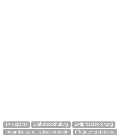
TV-Reparat
Diabetesschulung
Zivilprozessordnung
Instandsetzung Hausschornstein
Pflegeunterstützung