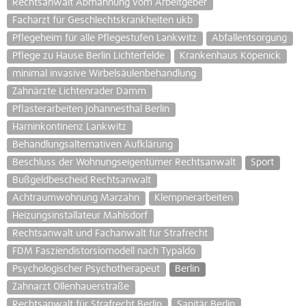
Rechtsanwalt Abmahnung vom Arbeitgeber
Facharzt für Geschlechtskrankheiten ukb
Pflegeheim für alle Pflegestufen Lankwitz
Abfallentsorgung
Pflege zu Hause Berlin Lichterfelde
Krankenhaus Köpenick
minimal invasive Wirbelsäulenbehandlung
Zahnärzte Lichtenrader Damm
Pflasterarbeiten Johannesthal Berlin
Harninkontinenz Lankwitz
Behandlungsalternativen Aufklärung
Beschluss der Wohnungseigentümer Rechtsanwalt
Sport
Bußgeldbescheid Rechtsanwalt
Achtraumwohnung Marzahn
Klempnerarbeiten
Heizungsinstallateur Mahlsdorf
Rechtsanwalt und Fachanwalt für Strafrecht
FDM Fasziendistorsiomodell nach Typaldo
Psychologischer Psychotherapeut
Berlin
Zahnarzt Ollenhauerstraße
Rechtsanwalt für Strafrecht Berlin
Sanitär Berlin