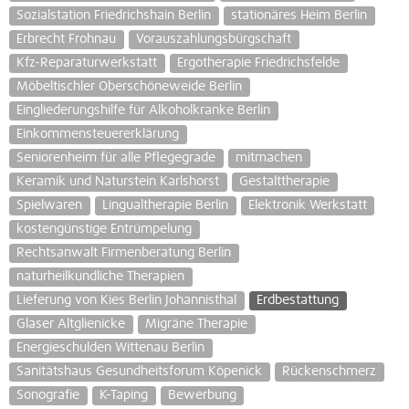
Sozialstation Friedrichshain Berlin
stationäres Heim Berlin
Erbrecht Frohnau
Vorauszahlungsbürgschaft
Kfz-Reparaturwerkstatt
Ergotherapie Friedrichsfelde
Möbeltischler Oberschöneweide Berlin
Eingliederungshilfe für Alkoholkranke Berlin
Einkommensteuererklärung
Seniorenheim für alle Pflegegrade
mitmachen
Keramik und Naturstein Karlshorst
Gestalttherapie
Spielwaren
Lingualtherapie Berlin
Elektronik Werkstatt
kostengünstige Entrümpelung
Rechtsanwalt Firmenberatung Berlin
naturheilkundliche Therapien
Lieferung von Kies Berlin Johannisthal
Erdbestattung
Glaser Altglienicke
Migräne Therapie
Energieschulden Wittenau Berlin
Sanitätshaus Gesundheitsforum Köpenick
Rückenschmerz
Sonografie
K-Taping
Bewerbung