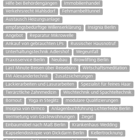
Hilfe bei Behördengängen
Immobilienhandel
Verkehrsrecht Mahlsdorf
Fehmarnbelttunnel
Austausch Heizungsanlage
empfangsbedürftige Willenserklärung
Insignia Berlin
Angebot
Reparatur Mikrowelle
Ankauf von gebrauchten LPs
Russischer Hausnotruf
Unterhaltungstechnik Adlershof
Wegeunfall
Praxisservice Berlin
Neubau
Browlifting Berlin
Last Minute Reisen über Reisebüro
Wirtschaftsmeditation
FM Alexandertechnik
Zusatzsicherungen
Lackierarbeiten und Lasurarbeiten
Spezialist für feines Haar
Tierärztliche Zahnmedizin
Wischtechnik und Spachteltechnik
Bornout
Yoga in Steglitz
modulare Qualifizierungen
Insignia von Ormco
Anlagenbuchführung Lichterfelde Berlin
Vermietung von Gästewohnungen
Ziegel
Einbaumöbel nach Maß Berlin
Krankenhaus Wedding
Kapselendoskopie von Dickdarm Berlin
Kellertrocknung