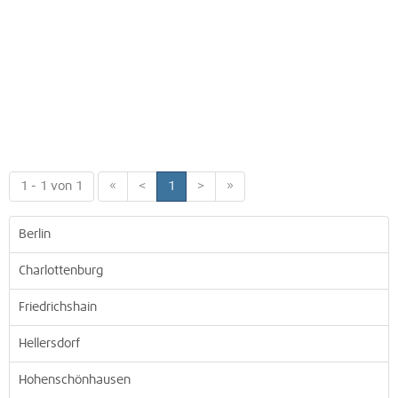
1 - 1 von 1
«
<
1
>
»
Berlin
Charlottenburg
Friedrichshain
Hellersdorf
Hohenschönhausen