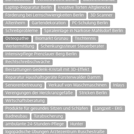
Laptop-Reparatur Berlin
kreative Torten Altglienicke
Förderung bei Lernschwierigkeiten Berlin
3D Scanner
Altenheim
Gartendekoration
PC-Schulung Berlin
Schreibprobleme
Spiraleinlage in Narkose Mahlsdorf Berlin
Osteopathie
Biomarkt Grünau
Tischtennis
Wertermittlung
Schenkungssteuer Steuerberater
Intensivpflege Prenzlauer Berg Berlin
Rechtschreibschwäche
Bestattungen Gedenk-Kristall mit 3D-Effekt
Reparatur Haushaltsgeräte Fürstenwalder Damm
Seniorenbetreuung
Verkauf von Waschmaschinen
Inlays
Verengungen der Herzkranzgefäße
Stricken Berlin
Wirtschaftsberatung
Produkte für gesundes Sitzen und Schlafen
Langzeit - EKG
Badneubau
Türabsicherung
ambulante 24-Stunden-Pflege
Hunter
logopädische Übungen Ärztezentrum Ruschestraße