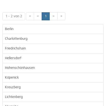
1 - 2 von 2
«
<
1
>
»
Berlin
Charlottenburg
Friedrichshain
Hellersdorf
Hohenschönhausen
Köpenick
Kreuzberg
Lichtenberg