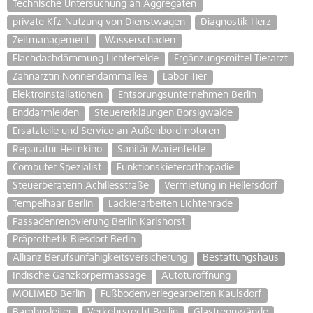
Technische Untersuchung an Aggregaten
private Kfz-Nutzung von Dienstwagen
Diagnostik Herz
Zeitmanagement
Wasserschaden
Flachdachdämmung Lichterfelde
Ergänzungsmittel Tierarzt
Zahnärztin Nonnendammallee
Labor Tier
Elektroinstallationen
Entsorungsunternehmen Berlin
Enddarmleiden
Steuererkläungen Borsigwalde
Ersatzteile und Service an Außenbordmotoren
Reparatur Heimkino
Sanitär Marienfelde
Computer Spezialist
Funktionskieferorthopädie
Steuerberaterin Achillesstraße
Vermietung in Hellersdorf
Tempelhaar Berlin
Lackierarbeiten Lichtenrade
Fassadenrenovierung Berlin Karlshorst
Präprothetik Biesdorf Berlin
Allianz Berufsunfähigkeitsversicherung
Bestattungshaus
Indische Ganzkörpermassage
Autotüröffnung
MOLIMED Berlin
Fußbodenverlegearbeiten Kaulsdorf
Bambusleiter
Verkehrsrecht Berlin
Glastrennwände