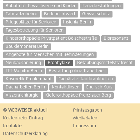
Bobath für Erwachsene und Kinder
Feuerbestattungen
Fahrradzubehör
Bodenrichtwert
Gewaltschutz
Pflegeplätze für Senioren
Insignia Berlin
Tagesbetreuung für Senioren
Kinderorthopädie Privatpatient Bölschestraße
Bioresonanz
Bauklempnerei Berlin
Angebote für Menschen mit Behinderungen
Neubausanierung
Prophylaxe
Betäubungsmittelstrafrecht
TFT-Monitor Berlin
Bestattung ohne Trauerfeier
Kosmetik Problemhaut
Fachärzte Hautkrankheiten
Dacharbeiten Berlin
Kontaktlinsen
Englisch Kurs
Viszeralchirurgie
Kieferorthopäde Prenzlauer Berg
© WEGWEISER aktuell
Printausgaben
Kostenfreier Eintrag
Mediadaten
Kontakte
Impressum
Datenschutzerklärung