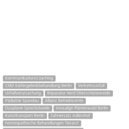
Kommunikationscoaching
CMD Kiefergelenkbehandlung Berlin
Verkehrsunfall
Unfallverursachung
Reparatur Herd Oberschöneweide
Pädiatrie Spandau
Allianz Betriebsrente
Dysplasie Sprechstunde
Invisalign Plänterwald Berlin
Kunsttransport Berlin
Zahnersatz Adlershof
homöopathische Behandlungen Tierarzt