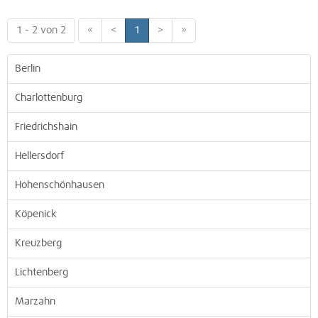
1 - 2 von 2
«
<
1
>
»
Berlin
Charlottenburg
Friedrichshain
Hellersdorf
Hohenschönhausen
Köpenick
Kreuzberg
Lichtenberg
Marzahn