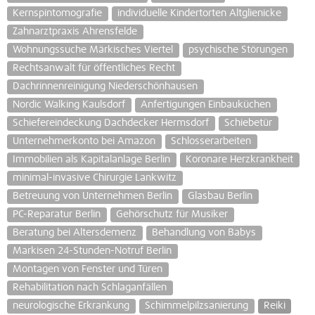
Kernspintomografie
individuelle Kindertorten Altglienicke
Zahnarztpraxis Ahrensfelde
Wohnungssuche Märkisches Viertel
psychische Störungen
Rechtsanwalt für öffentliches Recht
Dachrinnenreinigung Niederschönhausen
Nordic Walking Kaulsdorf
Anfertigungen Einbauküchen
Schiefereindeckung Dachdecker Hermsdorf
Schiebetür
Unternehmerkonto bei Amazon
Schlosserarbeiten
Immobilien als Kapitalanlage Berlin
Koronare Herzkrankheit
minimal-invasive Chirurgie Lankwitz
Betreuung von Unternehmen Berlin
Glasbau Berlin
PC-Reparatur Berlin
Gehörschutz für Musiker
Beratung bei Altersdemenz
Behandlung von Babys
Markisen 24-Stunden-Notruf Berlin
Montagen von Fenster und Türen
Rehabilitation nach Schlaganfällen
neurologische Erkrankung
Schimmelpilzsanierung
Reiki