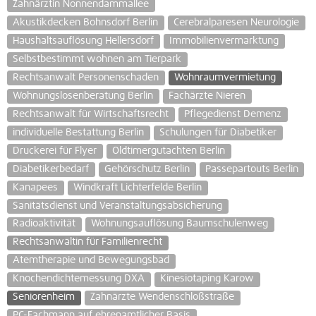
Zahnärztin Nonnendammallee
Akustikdecken Bohnsdorf Berlin
Cerebralparesen Neurologie
Haushaltsauflösung Hellersdorf
Immobilienvermarktung
Selbstbestimmt wohnen am Tierpark
Rechtsanwalt Personenschaden
Wohnraumvermietung
Wohnungslosenberatung Berlin
Fachärzte Nieren
Rechtsanwalt für Wirtschaftsrecht
Pflegedienst Demenz
individuelle Bestattung Berlin
Schulungen für Diabetiker
Druckerei für Flyer
Oldtimergutachten Berlin
Diabetikerbedarf
Gehörschutz Berlin
Passepartouts Berlin
Kanapees
Windkraft Lichterfelde Berlin
Sanitätsdienst und Veranstaltungsabsicherung
Radioaktivität
Wohnungsauflösung Baumschulenweg
Rechtsanwältin für Familienrecht
Atemtherapie und Bewegungsbad
Knochendichtemessung DXA
Kinesiotaping Karow
Seniorenheim
Zahnärzte Wendenschloßstraße
PC-Fachmann auf ehrenamtlicher Basis