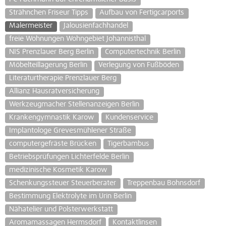
Strähnchen Friseur Tipps
Aufbau von Fertigcarports
Malermeister
Jalousienfachhandel
freie Wohnungen Wohngebiet Johannisthal
NIS Prenzlauer Berg Berlin
Computertechnik Berlin
Möbelteillagerung Berlin
Verlegung von Fußböden
Literaturtherapie Prenzlauer Berg
Allianz Hausratversicherung
Werkzeugmacher Stellenanzeigen Berlin
Krankengymnastik Karow
Kundenservice
Implantologe Grevesmühlener Straße
computergefräste Brücken
Tigerbambus
Betriebsprüfungen Lichterfelde Berlin
medizinische Kosmetik Karow
Schenkungssteuer Steuerberater
Treppenbau Bohnsdorf
Bestimmung Elektrolyte im Urin Berlin
Nähatelier und Polsterwerkstatt
Aromamassagen Hermsdorf
Kontaktlinsen