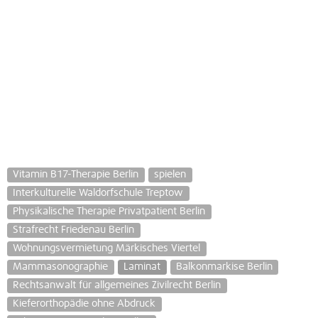
Vitamin B17-Therapie Berlin
spielen
Interkulturelle Waldorfschule Treptow
Physikalische Therapie Privatpatient Berlin
Strafrecht Friedenau Berlin
Wohnungsvermietung Märkisches Viertel
Mammasonographie
Laminat
Balkonmarkise Berlin
Rechtsanwalt für allgemeines Zivilrecht Berlin
Kieferorthopädie ohne Abdruck