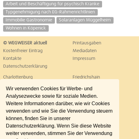
Arbeit und Beschäftigung für psychisch Kranke
Typgenehmigung nach EG-Rahmenrichtlinien
Immobilie Gastronomie
Solaranlagen Müggelheim
Wohnen in Köpenick
© WEGWEISER aktuell
Printausgaben
Kostenfreier Eintrag
Mediadaten
Kontakte
Impressum
Datenschutzerklärung
Charlottenburg
Friedrichshain
Hellersdorf
Hohenschönhausen
Wir verwenden Cookies für Werbe- und
Köpenick
Kreuzberg
Analysezwecke sowie für soziale Medien.
Lichtenberg
Marzahn
Weitere Informationen darüber, wie wir Cookies
Mitte
Neukölln
verwenden und wie Sie die Verwendung steuern
Pankow
Prenzlauer Berg
können, finden Sie in unserer
Reinickendorf
Schöneberg
Datenschutzerklärung. Wenn Sie diese Website
Spandau
Steglitz
weiter verwenden, stimmen Sie der Verwendung