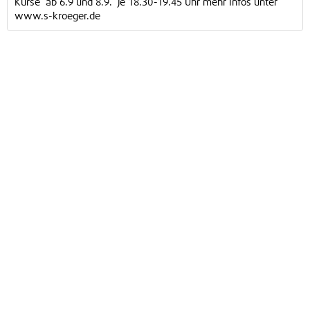
Kurse ab 6.9 und 8.9. je 18.30-19.45 Uhr mehr Infos unter
www.s-kroeger.de