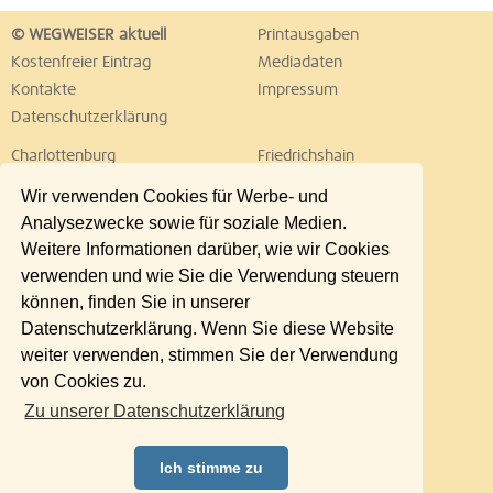
© WEGWEISER aktuell
Printausgaben
Kostenfreier Eintrag
Mediadaten
Kontakte
Impressum
Datenschutzerklärung
Charlottenburg
Friedrichshain
Hellersdorf
Hohenschönhausen
Wir verwenden Cookies für Werbe- und
Köpenick
Kreuzberg
Analysezwecke sowie für soziale Medien.
Lichtenberg
Marzahn
Weitere Informationen darüber, wie wir Cookies
Mitte
Neukölln
verwenden und wie Sie die Verwendung steuern
Pankow
Prenzlauer Berg
können, finden Sie in unserer
Reinickendorf
Schöneberg
Datenschutzerklärung. Wenn Sie diese Website
Spandau
Steglitz
weiter verwenden, stimmen Sie der Verwendung
Tempelhof
Tiergarten
von Cookies zu.
Treptow
Umland Ost
Zu unserer Datenschutzerklärung
Wedding
Weißensee
Wilmersdorf
Zehlendorf
Ich stimme zu