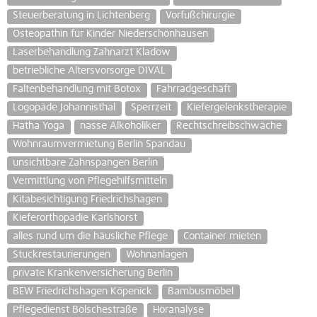
Steuerberatung in Lichtenberg
Vorfußchirurgie
Osteopathin für Kinder Niederschönhausen
Laserbehandlung Zahnarzt Kladow
betriebliche Altersvorsorge DIVAL
Faltenbehandlung mit Botox
Fahrradgeschäft
Logopäde Johannisthal
Sperrzeit
Kiefergelenkstherapie
Hatha Yoga
nasse Alkoholiker
Rechtschreibschwäche
Wohnraumvermietung Berlin Spandau
unsichtbare Zahnspangen Berlin
Vermittlung von Pflegehilfsmitteln
Kitabesichtigung Friedrichshagen
Kieferorthopädie Karlshorst
alles rund um die häusliche Pflege
Container mieten
Stuckrestaurierungen
Wohnanlagen
private Krankenversicherung Berlin
BEW Friedrichshagen Köpenick
Bambusmöbel
Pflegedienst Bölschestraße
Höranalyse