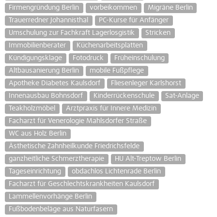
Firmengründung Berlin
vorbeikommen
Migräne Berlin
Trauerredner Johannisthal
PC-Kurse für Anfänger
Umschulung zur Fachkraft Lagerlosgistik
Stricken
Immobilienberater
Küchenarbeitsplatten
Kündigungsklage
Fotodruck
Früheinschulung
Altbausanierung Berlin
mobile Fußpflege
Apotheke Diabetes Kaulsdorf
Fliesenleger Karlshorst
Innenausbau Bohnsdorf
Kinderrückenschule
Sat-Anlage
Teakholzmöbel
Arztpraxis für Innere Medizin
Facharzt für Venerologie Mahlsdorfer Straße
WC aus Holz Berlin
Ästhetische Zahnheilkunde Friedrichsfelde
ganzheitliche Schmerztherapie
HU Alt-Treptow Berlin
Tageseinrichtung
obdachlos Lichtenrade Berlin
Facharzt für Geschlechtskrankheiten Kaulsdorf
Lammellenvorhänge Berlin
Fußbodenbeläge aus Naturfasern