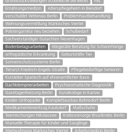
Grundstücksteilungen Schöneiche bei Berlin
FBL
Ernährungsmedizin
Alterspflegeheim in Biesdorf
verschuldet Wittenau Berlin
Problemhautbehandlung
Wohnungsvermittlung Märkisches Viertel
Polstergarnitur neu beziehen
Schulbedarf
Sachverständiger Gutachten Neuenhagen
Bodenbelagsarbeiten
Hörgeräte Beratung für Schwerhörige
orthopädische Erkrankung
Geburtshilfe Tier
Sonnenschutzsysteme Berlin
Tierarzt Friedrich-Engels-Straße
Pflegebedürftige Senioren
Kursleiter Spanisch auf ehrenamtlicher Basis
Dachklempnerarbeiten
Psychosomatische Diagnostik
Gasetagenheizung Berlin
Gynäkologe in Karow
Kinder-Orthopädie
Komplettausbau Bohnsdorf Berlin
Medikamentenentzug Kaulsdorf
Maßschuhe
Teemischungen Nikolassee
Krebsvorsorge Brustkrebs Berlin
Manuelle Therapie für Kinder und Säuglinge
Mietwohnung Märkisches Viertel
Arbeitsmedizin Berlin