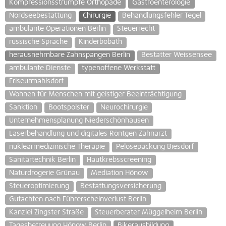
Kompressionsstrümpfe Orthopäde
Gastroenterologie
Nordseebestattung
Chirurgie
Behandlungsfehler Tegel
ambulante Operationen Berlin
Steuerrecht
russische Sprache
Kinderbobath
herausnehmbare Zahnspangen Berlin
Bestatter Weissensee
ambulante Dienste
typenoffene Werkstatt
Friseurmahlsdorf
Wohnen für Menschen mit geistiger Beeinträchtigung
Sanktion
Bootspolster
Neurochirurgie
Unternehmensplanung Niederschönhausen
Laserbehandlung und digitales Röntgen Zahnarzt
nuklearmedizinische Therapie
Pelosepackung Biesdorf
Sanitärtechnik Berlin
Hautkrebsscreening
Naturdrogerie Grünau
Mediation Hönow
Steueroptimierung
Bestattungsversicherung
Gutachten nach Führerscheinverlust Berlin
Kanzlei Zingster Straße
Steuerberater Müggelheim Berlin
Tagesbetreuung Hönow Berlin
Bikerausbildung