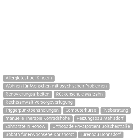
Allergietest bei Kindern
Wohnen für Menschen mit psychischen Problemen
Renovierungsarbeiten
Rückenschule Marzahn
Rechtsanwalt Vorsorgeverfügung
Triggerpunktbehandlungen
Computerkurse
Typberatung
manuelle Therapie Konradshöhe
Heizungsbau Mahlsdorf
Zahnärzte in Hönow
Orthopäde Privatpatient Bölschestraße
Bobath für Erwachsene Karlshorst
Türenbau Bohnsdorf