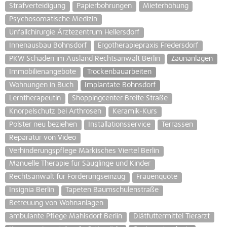
Strafverteidigung
Papierbohrungen
Mieterhöhung
Psychosomatische Medizin
Unfallchirurgie Ärztezentrum Hellersdorf
Innenausbau Bohnsdorf
Ergotherapiepraxis Fredersdorf
PKW Schaden im Ausland Rechtsanwalt Berlin
Zaunanlagen
Immobilienangebote
Trockenbauarbeiten
Wohnungen in Buch
Implantate Bohnsdorf
Lerntherapeutin
Shoppingcenter Breite Straße
Knorpelschutz bei Arthrosen
Keramik-Kurs
Polster neu beziehen
Installationsservice
Terrassen
Reparatur von Video
Verhinderungspflege Märkisches Viertel Berlin
Manuelle Therapie für Säuglinge und Kinder
Rechtsanwalt für Forderungseinzug
Frauenquote
Insignia Berlin
Tapeten Baumschulenstraße
Betreuung von Wohnanlagen
ambulante Pflege Mahlsdorf Berlin
Diätfuttermittel Tierarzt