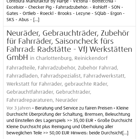
Contoura Manufaktur by Hartje - Victoria - Bottecchia -
Excelsior - Checker Pig - Fahrradzubehör: - Rohloff - SON -
Gates - Ortlieb - Roeckl - Brooks - Lezyne - SQlab - Ergon -
SKS - Abus - [...]
Neuräder, Gebrauchträder, Zubehör
für Fahrräder, Saisoncheck fürs
Fahrrad: Radstätte - VfJ Werkstätten
GmbH
in Charlottenburg, Reinickendorf
Fahrradteile, Fahrradzubehör, Zubehör Fahrrad,
Fahrradladen, Fahrradspezialist, Fahrradwerkstatt,
Werkstatt für Fahrräder, gebrauchte Räder,
Gebrauchtfahrräder, Gebruchträder,
Fahrradreparaturen, Neuräder
Vor 3 Jahren
–
Beratung und Service zu fairen Preisen • Kleine
Durchsicht Überprüfung der Schaltung, Bremsen, Beleuchtung
und Einstellen des Lagerspiels >> 35,00 EUR • Große Durchsicht
Kleine Durchsicht plus Reinigung und Überholung aller
beweglichen Teile >> 50,00 EUR Hinweis: beide Durchsicht[...]