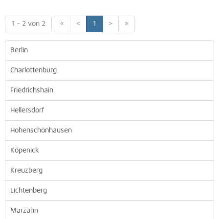
1 - 2 von 2
«
<
1
>
»
Berlin
Charlottenburg
Friedrichshain
Hellersdorf
Hohenschönhausen
Köpenick
Kreuzberg
Lichtenberg
Marzahn