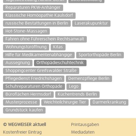
Reparaturen PKW-Anhänger
Klassische Homöopathie Kaulsdorf
russische Bestattungen in Berlin
Laserakupunktur
Hot-Stone-Massagen
Fahren ohne Führerschein Rechtsanwalt
Wohnungstüröffnung
Kitas
Hilfe für Medikamentenabhängige
Sportorthopäde Berlin
Aussegnung
Orthopädieschuhtechnik
Shoppingcenter Greifswalder Straße
Pflegedienst Friedrichshagen
Demenzpflege Berlin
Schuhreparaturen Orthopäde
Lego
Büroflächen Hermsdorf
Küchentrends Berlin
Musterprozesse
Weichteilchirurgie Tier
Darmerkrankung
Grundstück kaufen
© WEGWEISER aktuell
Printausgaben
Kostenfreier Eintrag
Mediadaten