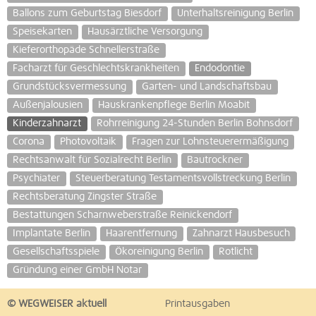
Ballons zum Geburtstag Biesdorf
Unterhaltsreinigung Berlin
Speisekarten
Hausärztliche Versorgung
Kieferorthopäde Schnellerstraße
Facharzt für Geschlechtskrankheiten
Endodontie
Grundstücksvermessung
Garten- und Landschaftsbau
Außenjalousien
Hauskrankenpflege Berlin Moabit
Kinderzahnarzt
Rohrreinigung 24-Stunden Berlin Bohnsdorf
Corona
Photovoltaik
Fragen zur Lohnsteuerermäßigung
Rechtsanwalt für Sozialrecht Berlin
Bautrockner
Psychiater
Steuerberatung Testamentsvollstreckung Berlin
Rechtsberatung Zingster Straße
Bestattungen Scharnweberstraße Reinickendorf
Implantate Berlin
Haarentfernung
Zahnarzt Hausbesuch
Gesellschaftsspiele
Ökoreinigung Berlin
Rotlicht
Gründung einer GmbH Notar
© WEGWEISER aktuell
Printausgaben