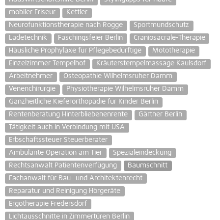
mobiler Friseur
Kettler
Neurofunktionstherapie nach Rogge
Sportmundschutz
Ladetechnik
Faschingsfeier Berlin
Craniosacrale-Therapie
Häusliche Prophylaxe für Pflegebedürftige
Mototherapie
Einzelzimmer Tempelhof
Kräuterstempelmassage Kaulsdorf
Arbeitnehmer
Osteopathie Wilhelmsruher Damm
Venenchirurgie
Physiotherapie Wilhelmsruher Damm
Ganzheitliche Kieferorthopädie für Kinder Berlin
Rentenberatung Hinterbliebenenrente
Gärtner Berlin
Tätigkeit auch in Verbindung mit USA
Erbschaftssteuer Steuerberater
Ambulante Operation am Tier
Spezialeindeckung
Rechtsanwalt Patientenverfügung
Baumschnitt
Fachanwalt für Bau- und Architektenrecht
Reparatur und Reinigung Hörgeräte
Ergotherapie Fredersdorf
Lichtausschnitte in Zimmertüren Berlin