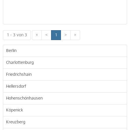
1 - 3 von 3
«
<
1
>
»
Berlin
Charlottenburg
Friedrichshain
Hellersdorf
Hohenschönhausen
Köpenick
Kreuzberg