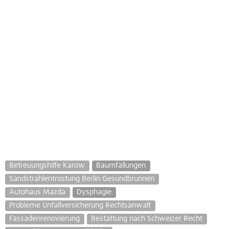
Betreuungshilfe Karow
Baumfällungen
Sandstrahlentrostung Berlin Gesundbrunnen
Autohaus Mazda
Dysphagie
Probleme Unfallversicherung Rechtsanwalt
Fassadenrenovierung
Bestattung nach Schweizer Recht