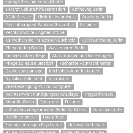
Spuegeltherapie Konradshöhe
Tierarzt Geburtshilfe Hermsdorf
Abfindung Berlin
DEVK-Service
Klinik für Neurologie
Brackets Berlin
Physiotherapeut Pankow Rosenthal
Retainer
Rechtsanwälte Zingster Straße
Kälthetherapie Französisch Buchholz
Kellerauflösung Berlin
Pflegebetten Berlin
Wasseruhren Berlin
Kinderkrankenpflege
Abdichtungen und Isolierungen
Pflege zu Hause Biesdorf
Fachärzte Hautkrankheiten
Gasheizungsanlage
Rechtsberatung Testament
Dyslalien Adlershof
Internisten
Virenbeseitigung PC und Computer
Rechtsanwalt Kündigungsschutzklage
Triggertherapie
Möbellift Berlin
Sperrmüll
Frisuren
Fußbodenverlegearbeiten Berlin Karlshorst
Gardinenstoffe
Dachklempnerei
Haarpflege
Zwangsstörungen Psychiatrie
Heimwerkerbedarf
Hauswirtschaftshilfe Berlin
Stylingtipps für Haare