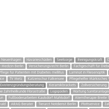
n Neuenhagen
Havarieschäden
Seelsorge
Reinigungskraft
 Medizin Berlin
Versicherungsrecht Berlin
Fachgeschäft für Dieb
Pflege für Patienten mit Diabetes mellitus
Laminat in Fliesenoptik
ice
TV Metz
Katzenschur Falkensee
Pflegehelfer Märkisches V
Existenzgründungsberatung
Keramikbrackets
Zollversicherung
he Zahnheilkunde Florastraße
Logopäden
Wartung Sanitäranlag
un
Fußbodenarbeiten Kaulsdorf Mahlsdorf
Atemtherapie Breite 
wald
ARAG Berater
Tierarzt Notdienst Berlin
Plottservice
Za