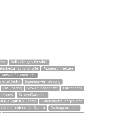
DSA
Ballondesigns Biesdorf
etesbedarf Schönstraße
Magenschmerzen
Anwalt für Mietrecht
iertel Berlin
Ingenieurvermessung
Car-Sharing
Vewaltungsgericht
Parodontitis
en Karow
Schweißarbeiten
Straße Rathaus-Center
Kundenbetreuer gesucht
hnärzte Lichtenrader Damm
Drainagearbeiten