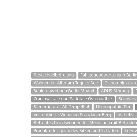
Restschuldbefreiung
Fahrzeugbewertungen Berli
Wohnen im Alter am Tegeler See
Orthomolekulare
Seniorenwohnen Berlin Moabit
ADHS Störung
Craniosacrale und Parietale Osteopathie
Scanserv
Steuerberater Alt-Tempelhof
Homöopathie Tier
vollmöblierte Wohnung Prenzlauer Berg
ästhetisc
Betreutes Einzelwohnen für Menschen mit Behinder
Produkte für gesundes Sitzen und Schlafen
Fried