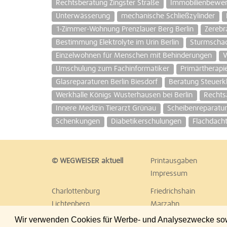
Rechtsberatung Zingster Straße
Immobilienbewe
Unterwässerung
mechanische Schließzylinder
1-Zimmer-Wohnung Prenzlauer Berg Berlin
Zerebr
Bestimmung Elektrolyte im Urin Berlin
Sturmscha
Einzelwohnen für Menschen mit Behinderungen
V
Umschulung zum Fachinformatiker
Primärtherapi
Glasreparaturen Berlin Biesdorf
Beratung Steuerk
Werkhalle Königs Wusterhausen bei Berlin
Rechts
Innere Medizin Tierarzt Grünau
Scheibenreparatu
Schenkungen
Diabetikerschulungen
Flachdach
© WEGWEISER aktuell
Printausgaben
Impressum
Charlottenburg
Friedrichshain
Lichtenberg
Marzahn
Reinickendorf
Schöneberg
Wir verwenden Cookies für Werbe- und Analysezwecke sowie