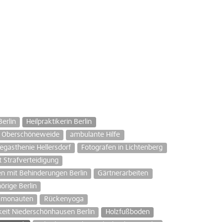
erlin
Heilpraktikerin Berlin
s Oberschöneweide
ambulante Hilfe
egasthenie Hellersdorf
Fotografen in Lichtenberg
 Strafverteidigung
n mit Behinderungen Berlin
Gärtnerarbeiten
örige Berlin
osmonauten
Rückenyoga
eit Niederschönhausen Berlin
Holzfußboden