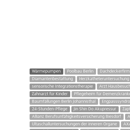
Wärmepumpen
Poolbau Berlin
Dachdeckerfirm
Diamantenbestattung
Herzkatheteruntersuchung
sensorische Integrationstherapie
Arzt Hausbesuc
Zahnarzt für Kinder
Pflegeheim für Demenzkrank
Baumfällungen Berlin Johannisthal
Engpasssyndr
24-Stunden-Pflege
Jin Shin Do Akupressur
Zap
Allianz Berufsunfähigkeitsversicherung Biesdorf
A
Ultaschalluntersuchungen der inneren Organe
AXA