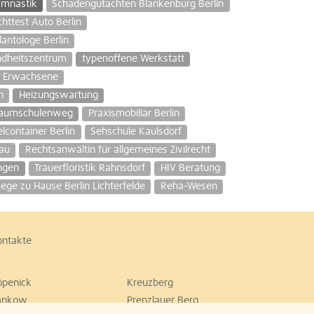
ymnastik
Schadengutachten Blankenburg Berlin
chttest Auto Berlin
antologe Berlin
ndheitszentrum
typenoffene Werkstatt
e Erwachsene
n
Heizungswartung
Baumschulenweg
Praxismobiliar Berlin
lcontainer Berlin
Sehschule Kaulsdorf
au
Rechtsanwältin für allgemeines Zivilrecht
ngen
Trauerfloristik Rahnsdorf
HIV Beratung
lege zu Hause Berlin Lichterfelde
Reha-Wesen
ontakte
öpenick
Kreuzberg
ankow
Prenzlauer Berg