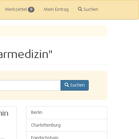
Merkzettel
Mein Eintrag
Suchen
0
armedizin"
Suchen
min
Berlin
Charlottenburg
Friedrichshain