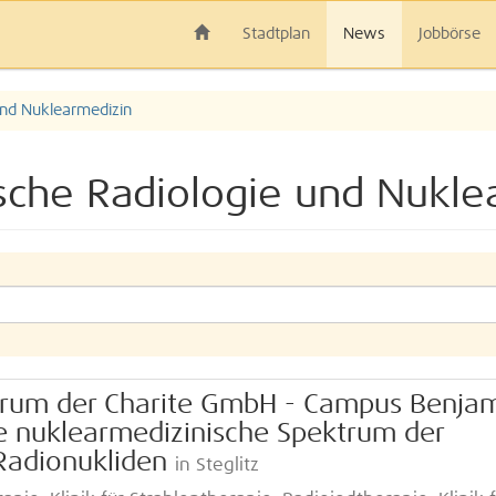
Stadtplan
News
Jobbörse
und Nuklearmedizin
sche Radiologie und Nukle
rum der Charite GmbH - Campus Benja
te nuklearmedizinische Spektrum der
Radionukliden
in Steglitz