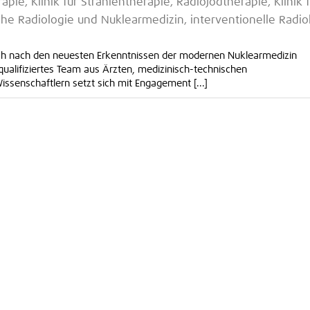
pie, Klinik für Strahlentherapie, Radiojodtherapie, Klinik 
che Radiologie und Nuklearmedizin, interventionelle Radio
sich nach den neuesten Erkenntnissen der modernen Nuklearmedizin
ualifiziertes Team aus Ärzten, medizinisch-technischen
ssenschaftlern setzt sich mit Engagement [...]