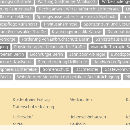
nungsnotfallhilfe
Wartung Gastherme Mahlsdorf
Wirbelsäuleng
tzung Fahrtenbuch
Rechtsanwalt Wirtschaftsrecht Lichtenrade
Li
tin Am Feldberg
Sprengwasserzähler Französisch Buchholz
Impl
ngspflege Karlshorst
Tinnitusanamnese
Sportzentrum und Gesu
rum Greifswalder Straße
Krankengymnastik Karow
Osteopathi
Vorsorge
Förderung von Einbruchschutz Berlin
Sanitätshaus Berli
igung
Physiotherapeut Heinersdorfer Straße
Manuelle Therapie 
beiten Berlin
Lidchirurgie Berlin
Zahnlabor Alt-Tegel
Bürodoppe
enarzt Kaulsdorf
Steuerberatung Heilberufe
Handwerker Spand
pnerei Lichterfelde
Sonnenschutz
Dachfenster
Gästewohnu
Berlin
Wohnformen Menschen mit geistiger Beeinträchtigung
Pf
Kostenfreier Eintrag
Mediadaten
K
Datenschutzerklärung
Hellersdorf
Hohenschönhausen
K
Mitte
Neukölln
P