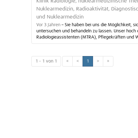
Klinik Radiologie, nuklearmedizinische Thera
Nuklearmedizin, Radioaktivität, Diagnostis
und Nuklearmedizin
Vor 3 Jahren
–
Sie haben bei uns die Möglichkeit, 
untersuchen und behandeln zu lassen. Unser hoch q
Radiologieassistenten (MTRA), Pflegekräften und Wi
1 - 1 von 1
«
<
1
>
»