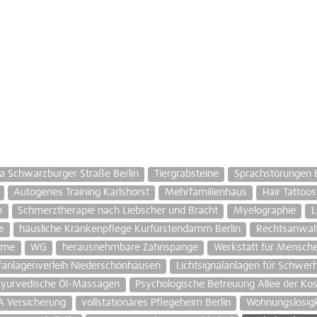
a Schwarzburger Straße Berlin
Tiergrabsteine
Sprachstörungen B
Autogenes Training Karlshorst
Mehrfamilienhaus
Hair Tattoo
h
Schmerztherapie nach Liebscher und Bracht
Myelographie
L
e
häusliche Krankenpflege Kurfürstendamm Berlin
Rechtsanwalt
ome
WG
herausnehmbare Zahnspange
Werkstatt für Mensche
fanlagenverleih Niederschönhausen
Lichtsignalanlagen für Schwerh
yurvedische Öl-Massagen
Psychologische Betreuung Allee der K
 Versicherung
vollstationäres Pflegeheim Berlin
Wohnungslosigk