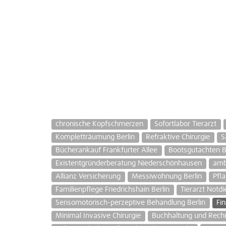
chronische Kopfschmerzen
Sofortlabor Tierarzt
Kompletträumung Berlin
Refraktive Chirurgie
S
Bücherankauf Frankfurter Allee
Bootsgutachten B
Existentgründerberatung Niederschönhausen
amb
Allianz Versicherung
Messiwohnung Berlin
Pfla
Familienpflege Friedrichshain Berlin
Tierarzt Notdi
Sensomotorisch-perzeptive Behandlung Berlin
Fi
Minimal Invasive Chirurgie
Buchhaltung und Rec