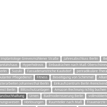
Implantologe Grevesmühlener Straße
Jahresabschluss Berlin
Be
anitätshaus
Hyperhidrosis
Einbauküchen nach Maß Oberschönew
erlin
Suzuki
Fassadenanstriche Kaulsdorf
periradikuläre Ther
ulanter Pflegedienst
Fitness
Beseitigung von Schimmel
Allia
sterarbeiten Johannesthal Berlin
Einkaufszentrum Berlin Reinickend
enst Berlin
Blitzschutzanlagen
Amazon Rechnung richtig buchen
nanzbuchhaltung
Urnen
Badmodernisierung Berlin
vollmöblier
hnungswesen
Hörlösungen
Raumteiler nach Maß
Frauenärzte 