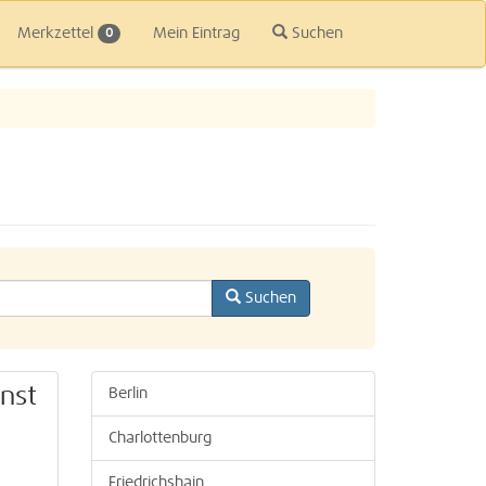
Merkzettel
Mein Eintrag
Suchen
0
Suchen
nst
Berlin
Charlottenburg
Friedrichshain