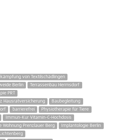
kämpfung von Textilschädlingen
eide Berlin
Terrassenbau Hermsdorf
apie PRT
nz Hausratversicherung
Baubegleitung
orf
barrierefrei
Physiotherapie für Tiere
Immun-Kur Vitamin-C-Hochdosis
te Wohnung Prenzlauer Berg
Implantologie Berlin
Lichtenberg