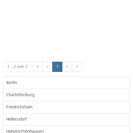
1 - 2 von 2
«
<
1
>
»
Berlin
Charlottenburg
Friedrichshain
Hellersdorf
Hohenschönhausen