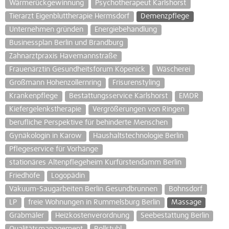
Wärmerückgewinnung
Psychotherapeut Karlshorst
Tierarzt Eigenbluttherapie Hermsdorf
Demenzpflege
Unternehmen gründen
Energiebehandlung
Businessplan Berlin und Brandburg
Zahnarztpraxis Havemannstraße
Frauenärztin Gesundheitsforum Köpenick
Wäscherei
Großmann Hohenzollernring
Frisurenstyling
Krankenpflege
Bestattungsservice Karlshorst
EMDR
Kiefergelenkstherapie
Vergrößerungen von Ringen
berufliche Perspektive für behinderte Menschen
Gynäkologin in Karow
Haushaltstechnologie Berlin
Pflegeservice für Vorhänge
stationäres Altenpflegeheim Kurfürstendamm Berlin
Friedhöfe
Logopädin
Vakuum-Saugarbeiten Berlin Gesundbrunnen
Bohnsdorf
LP
freie Wohnungen in Rummelsburg Berlin
Massage
Grabmäler
Heizkostenverordnung
Seebestattung Berlin
Qualitätsmanagement
Rollstuhl