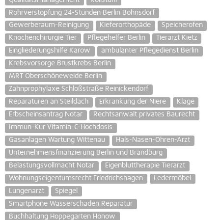
Rohrverstopfung 24-Stunden Berlin Bohnsdorf
Gewerberaum-Reinigung
Kieferorthopäde
Speicherofen
Knochenchirurgie Tier
Pflegehelfer Berlin
Tierarzt Kietz
Eingliederungshilfe Karow
ambulanter Pflegedienst Berlin
Krebsvorsorge Brustkrebs Berlin
MRT Oberschöneweide Berlin
Zahnprophylaxe Schloßstraße Reinickendorf
Reparaturen an Steildach
Erkrankung der Niere
Klage
Erbscheinsantrag Notar
Rechtsanwalt privates Baurecht
Immun-Kur Vitamin-C-Hochdosis
Gasanlagen Wartung Wittenau
Hals-Nasen-Ohren-Arzt
Unternehmensfinanzierung Berlin und Brandburg
Belastungsvollmacht Notar
Eigenbluttherapie Tierarzt
Wohnungseigentumsrecht Friedrichshagen
Ledermöbel
Lungenarzt
Spiegel
Smartphone Wasserschaden Reparatur
Buchhaltung Hoppegarten Hönow