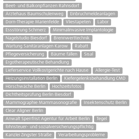
Beet- und Balkonpflanzen Rahnsdorf
Ärztehaus Baumschulenweg
Einbruchmeldeanlagen
Dorn-Therapie Marienfelde
Vliestapeten
Labor
Essstörung Schmerz
Minimalinvasive Implantologie
Nagelstudio Biesdorf
Brennwerttechnik
Wartung Sanitäranlagen Karow
Rabatt
Pflegeversicherung
Bäume fällen
Sisal
Ergotherapeutische Behandlung
Lieferservice Vollkostgerichte nach Hause
Allergie-Test
Heizungsinstallation Berlin
Kiefergelenksbehandlung CMD
Hörschwäche Berlin
Hochzeitsfotos
Dichtheitsprüfung Berlin Biesdorf
Mammographie Mammasonografie
Insektenschutz Berlin
Clear Aligner Berlin
Anwalt Sperrfrist Agentur für Arbeit Berlin
Tegel
lohnsteuer- und sozialversicherungspflichtig
Kanzlei Zingster Straße
Verarbeitungsprobleme