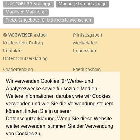
HUK-COBURG Vorsorge
Manuelle Lympdrainage
Markisen Mahlsdorf
Freizeitangebote für behinderte Menschen
© WEGWEISER aktuell
Printausgaben
Kostenfreier Eintrag
Mediadaten
Kontakte
Impressum
Datenschutzerklärung
Charlottenburg
Friedrichshain
Hellersdorf
Hohenschönhausen
Wir verwenden Cookies für Werbe- und
Köpenick
Kreuzberg
Analysezwecke sowie für soziale Medien.
Lichtenberg
Marzahn
Weitere Informationen darüber, wie wir Cookies
Mitte
Neukölln
verwenden und wie Sie die Verwendung steuern
Pankow
Prenzlauer Berg
können, finden Sie in unserer
Reinickendorf
Schöneberg
Datenschutzerklärung. Wenn Sie diese Website
Spandau
Steglitz
weiter verwenden, stimmen Sie der Verwendung
Tempelhof
Tiergarten
von Cookies zu.