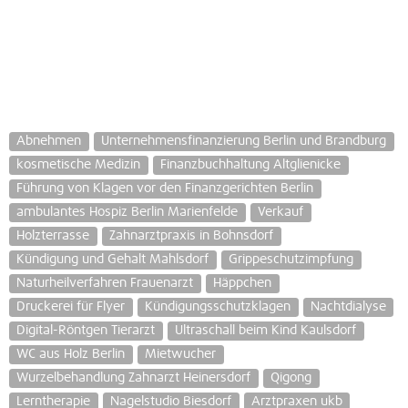
Abnehmen
Unternehmensfinanzierung Berlin und Brandburg
kosmetische Medizin
Finanzbuchhaltung Altglienicke
Führung von Klagen vor den Finanzgerichten Berlin
ambulantes Hospiz Berlin Marienfelde
Verkauf
Holzterrasse
Zahnarztpraxis in Bohnsdorf
Kündigung und Gehalt Mahlsdorf
Grippeschutzimpfung
Naturheilverfahren Frauenarzt
Häppchen
Druckerei für Flyer
Kündigungsschutzklagen
Nachtdialyse
Digital-Röntgen Tierarzt
Ultraschall beim Kind Kaulsdorf
WC aus Holz Berlin
Mietwucher
Wurzelbehandlung Zahnarzt Heinersdorf
Qigong
Lerntherapie
Nagelstudio Biesdorf
Arztpraxen ukb