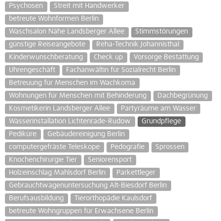
Psychosen
Streit mit Handwerker
betreute Wohnformen Berlin
Waschsalon Nähe Landsberger Allee
Stimmstörungen
günstige Reiseangebote
Reha-Technik Johannisthal
Kinderwunschberatung
Check up
Vorsorge Bestattung
Uhrengeschäft
Fachanwältin für Sozialrecht Berlin
Betreuung für Menschen im Wachkoma
Wohnungen für Menschen mit Behinderung
Dachbegrünung
Kosmetikerin Landsberger Allee
Partyräume am Wasser
Wasserinstallation Lichtenrade-Rudow
Grundpflege
Pediküre
Gebäudereinigung Berlin
computergefräste Teleskope
Pedografie
Sprossen
Knochenchirurgie Tier
Seniorensport
Holzeinschlag Mahlsdorf Berlin
Parkettleger
Gebrauchtwagenuntersuchung Alt-Biesdorf Berlin
Berufsausbildung
Tierorthopädie Kaulsdorf
betreute Wohngruppen für Erwachsene Berlin