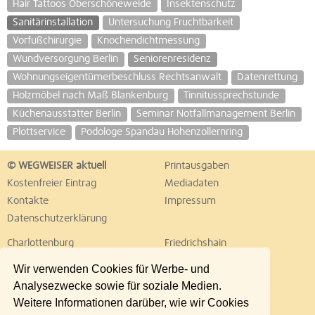
Hair Tattoos Oberschöneweide
Insektenschutz
Sanitärinstallation
Untersuchung Fruchtbarkeit
Vorfußchirurgie
Knochendichtmessung
Wundversorgung Berlin
Seniorenresidenz
Wohnungseigentümerbeschluss Rechtsanwalt
Datenrettung
Holzmöbel nach Maß Blankenburg
Tinnitussprechstunde
Küchenausstatter Berlin
Seminar Notfallmanagement Berlin
Plottservice
Podologe Spandau Hohenzollernring
© WEGWEISER aktuell
Printausgaben
Kostenfreier Eintrag
Mediadaten
Kontakte
Impressum
Datenschutzerklärung
Charlottenburg
Friedrichshain
Hellersdorf
Hohenschönhausen
Wir verwenden Cookies für Werbe- und
Köpenick
Kreuzberg
Analysezwecke sowie für soziale Medien.
Lichtenberg
Marzahn
Weitere Informationen darüber, wie wir Cookies
Mitte
Neukölln