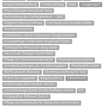
Implantatbehandlung
Früherziehung
BGM
Lungensport
Physiotherapie Prenzlauer Berg
Behandlung des Kiefergelenkes - CMD
Klagevertretung Frohnau
Löschung von Grundschulden
Grundpfandrechte
unbebautes voll erschlossenes Baugrundstück
Kronenpflege Fredersdorf-Vogelsdorf Berlin
Osteopathie Prenzlauer Berg Berlin
Ultraschall-Therapie Marienfelde
Pflege für Demenzkranke Berlin
Finanzierung Kaufpreis
Schulgeldzahlungen als Sonderausgaben
Theaterdekoration
Rechtsanwalt Marzahn
Musterausstellung für Tore
Praxis für Logopädie
Regalsysteme
Fahrerflucht
Orthomolekulare Medizin Tierarzt
Lymphdrainage Breite Straße Rathaus-Center
kfz
Osteopathie Teltower Damm
Pflege und Betreuung für Menschen mit Demenz