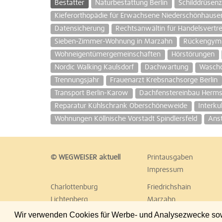
Bestatter
Naturbestattung Berlin
Schilddrüsen
Kieferorthopädie für Erwachsene Niederschönhause
Datensicherung
Rechtsanwältin für Handelsvertre
Sieben-Zimmer-Wohnung in Marzahn
Rückengymn
Wohneigentümergemeinschaften
Hörstörungen
Nordic Walking Kaulsdorf
Dachwartung
Waschc
Trennungsjahr
Frauenarzt Krebsnachsorge Berlin
Transport Berlin-Karow
Dachfenstereinbau Herms
Reparatur Kühlschrank Oberschöneweide
Interku
Wohnungen Köllnische Vorstadt Spindlersfeld
Anst
© WEGWEISER aktuell
Printausgaben
Impressum
Charlottenburg
Friedrichshain
Lichtenberg
Marzahn
Reinickendorf
Schöneberg
Wir verwenden Cookies für Werbe- und Analysezwecke sowie