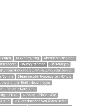
tienten
Rückentraining
Abendsprechstunde
 Karlshorst
Baumgutachten
Einladungen
rtungen und Reparaturen Heizung Solar Sanitär
wer Damm
Steuerberater Hoppegarten Hönow
bewertungen Berlin Neuenhagen
eim Demenz Karlshorst
Digitaldruck
D-Ärzte Schloßstraße
-Straße
Zurückschneiden von Ästen Berlin