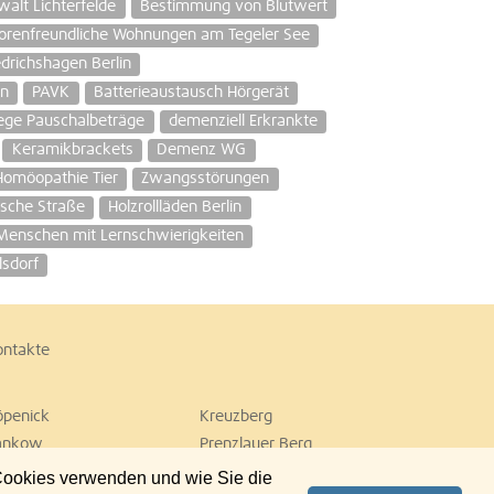
alt Lichterfelde
Bestimmung von Blutwert
orenfreundliche Wohnungen am Tegeler See
edrichshagen Berlin
en
PAVK
Batterieaustausch Hörgerät
lege Pauschalbeträge
demenziell Erkrankte
Keramikbrackets
Demenz WG
Homöopathie Tier
Zwangsstörungen
ische Straße
Holzrollläden Berlin
t Menschen mit Lernschwierigkeiten
lsdorf
ontakte
öpenick
Kreuzberg
ankow
Prenzlauer Berg
empelhof
Tiergarten
 Cookies verwenden und wie Sie die