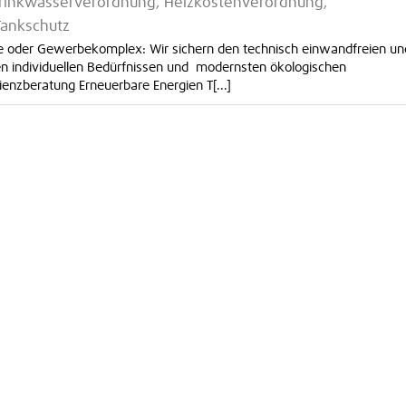
 Trinkwasserverordnung, Heizkostenverordnung,
Tankschutz
 oder Gewerbekomplex: Wir sichern den technisch einwand­freien un
ren individuellen Bedürfnissen und modernsten ökologischen
enzberatung Erneuerbare Energien T[...]