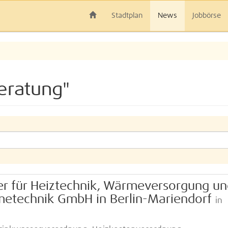
Stadtplan
News
Jobbörse
eratung"
ner für Heiztechnik, Wärmeversorgung u
rmetechnik GmbH in Berlin-Mariendorf
in