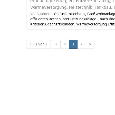
erneuerbare Energien, Effizienzberatung,
Wärmeversorgung, Heiztechnik, Tankbau, 
Vor 3 Jahren
–
Ob Einfamilienhaus, Großwohnanlage
effizienten Betrieb Ihrer Heizungsanlage – nach Ih
Kriterien.Geschäftskunden: Wärmeversorgung Effizi
1 - 1 von 1
«
<
1
>
»