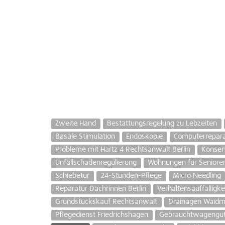
Zweite Hand
Bestattungsregelung zu Lebzeiten
Basale Stimulation
Endoskopie
Computerrepar
Probleme mit Hartz 4 Rechtsanwalt Berlin
Konser
Unfallschadenregulierung
Wohnungen für Seniore
Schiebetür
24-Stunden-Pflege
Micro Needling
Reparatur Dachrinnen Berlin
Verhaltensauffälligke
Grundstückskauf Rechtsanwalt
Drainagen Waidm
Pflegedienst Friedrichshagen
Gebrauchtwagenguta