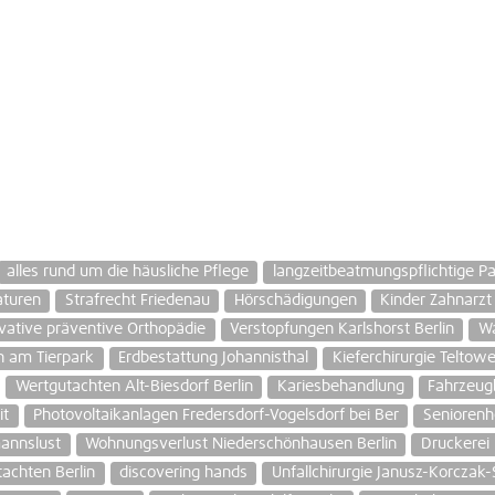
alles rund um die häusliche Pflege
langzeitbeatmungspflichtige Pa
aturen
Strafrecht Friedenau
Hörschädigungen
Kinder Zahnarzt
vative präventive Orthopädie
Verstopfungen Karlshorst Berlin
Wa
n am Tierpark
Erdbestattung Johannisthal
Kieferchirurgie Telto
Wertgutachten Alt-Biesdorf Berlin
Kariesbehandlung
Fahrzeug
it
Photovoltaikanlagen Fredersdorf-Vogelsdorf bei Ber
Seniorenh
annslust
Wohnungsverlust Niederschönhausen Berlin
Druckerei 
chten Berlin
discovering hands
Unfallchirurgie Janusz-Korczak