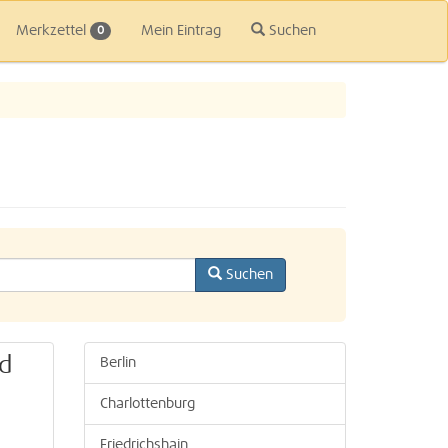
Merkzettel
Mein Eintrag
Suchen
0
Suchen
nd
Berlin
Charlottenburg
Friedrichshain