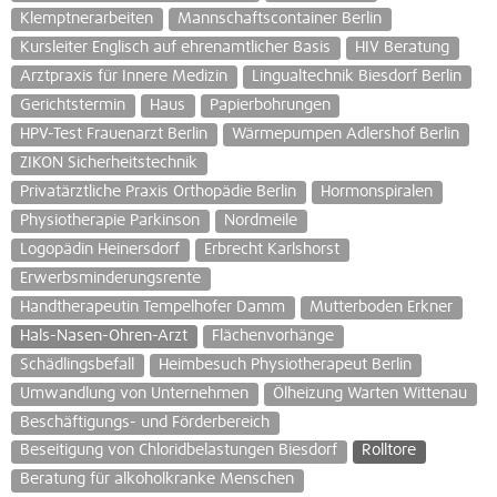
Klemptnerarbeiten
Mannschaftscontainer Berlin
Kursleiter Englisch auf ehrenamtlicher Basis
HIV Beratung
Arztpraxis für Innere Medizin
Lingualtechnik Biesdorf Berlin
Gerichtstermin
Haus
Papierbohrungen
HPV-Test Frauenarzt Berlin
Wärmepumpen Adlershof Berlin
ZIKON Sicherheitstechnik
Privatärztliche Praxis Orthopädie Berlin
Hormonspiralen
Physiotherapie Parkinson
Nordmeile
Logopädin Heinersdorf
Erbrecht Karlshorst
Erwerbsminderungsrente
Handtherapeutin Tempelhofer Damm
Mutterboden Erkner
Hals-Nasen-Ohren-Arzt
Flächenvorhänge
Schädlingsbefall
Heimbesuch Physiotherapeut Berlin
Umwandlung von Unternehmen
Ölheizung Warten Wittenau
Beschäftigungs- und Förderbereich
Beseitigung von Chloridbelastungen Biesdorf
Rolltore
Beratung für alkoholkranke Menschen