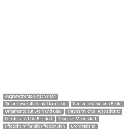
Migränetherapie nach Kern
Tierarzt Moxatherapie Hermsdorf
Rentenbesteuerung Berlin
Ornamente auf Stein und Glas
ehrenamtlicher Hospizdienst
Fenster aus Holz Biesdorf
Zahnarzt Mariendorf
Pflegeheim für alle Pflegestufen
Bronchialarzt