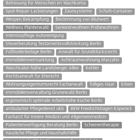
Betreuung für Menschen im Wachkoma
Spot-Repair-Lackierungen
Zaunsysteme
Schutt-Container
Wespen Bekämpfung
Bestimmung von Blutwert
Wellness Plänterwald
Seniorenwohnen Probewohnen
Intensivpflege Autoreinigung
Steuerberatung Testamentsvollstreckung Berlin
Fußbodenbeläge Berlin
Anwalt für Grundstücksrecht
Immobilienvermarktung
Achtraumwohnung Marzahn
Waschsalon Nähe Landsberger Allee
Kettler
Rechtsanwalt für Eherecht
Wohnungseigentumsrecht Fachanwalt
fülliges Haar
Erben
Immobilienverwaltung Grunewald Berlin
ergonomisch optimale Arbeitshöhe Küche Berlin
ambulanter Pflegedienst ukb
BEW Friedrichshagen Köpenick
Facharzt für Innere Medizin und Allgemeinmedizin
Patientenverfügung Beratung Berlin
Schienentherapie
häusliche Pflege und Haushaltshilfe