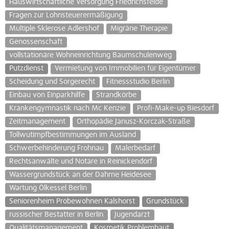
Hauswirtschaftliche Versorgung Friedrichsfelde
Fragen zur Lohnsteuerermäßigung
Multiple Sklerose Adlershof
Migräne Therapie
Genossenschaft
vollstationäre Wohneinrichtung Baumschulenweg
Putzdienst
Vermietung von Immobilien für Eigentümer
Scheidung und Sorgerecht
Fitnessstudio Berlin
Einbau von Einparkhilfe
Strandkörbe
Krankengymnastik nach Mc Kenzie
Profi-Make-up Biesdorf
Zeitmanagement
Orthopädie Janusz-Korczak-Straße
Tollwutimpfbestimmungen im Ausland
Schwerbehinderung Frohnau
Malerbedarf
Rechtsanwälte und Notare in Reinickendorf
Wassergrundstück an der Dahme Heidesee
Wartung Ölkessel Berlin
Seniorenheim Probewohnen Kalshorst
Grundstück
russischer Bestatter in Berlin
Jugendarzt
Qualitätsmanagement
Kosmetik Problemhaut