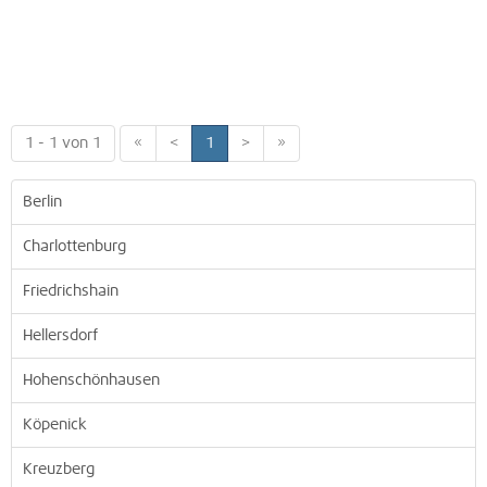
1 - 1 von 1
«
<
1
>
»
Berlin
Charlottenburg
Friedrichshain
Hellersdorf
Hohenschönhausen
Köpenick
Kreuzberg