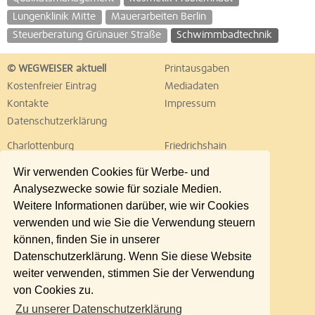
Lungenklinik Mitte
Mauerarbeiten Berlin
Steuerberatung Grünauer Straße
Schwimmbadtechnik
© WEGWEISER aktuell
Printausgaben
Kostenfreier Eintrag
Mediadaten
Kontakte
Impressum
Datenschutzerklärung
Charlottenburg
Friedrichshain
Hellersdorf
Hohenschönhausen
Wir verwenden Cookies für Werbe- und
Köpenick
Kreuzberg
Analysezwecke sowie für soziale Medien.
Lichtenberg
Marzahn
Weitere Informationen darüber, wie wir Cookies
Mitte
Neukölln
verwenden und wie Sie die Verwendung steuern
Pankow
Prenzlauer Berg
können, finden Sie in unserer
Reinickendorf
Schöneberg
Datenschutzerklärung. Wenn Sie diese Website
Spandau
Steglitz
weiter verwenden, stimmen Sie der Verwendung
Tempelhof
Tiergarten
von Cookies zu.
Treptow
Umland Ost
Zu unserer Datenschutzerklärung