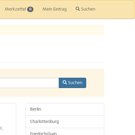
Merkzettel
Mein Eintrag
Suchen
0
Suchen
Berlin
Charlottenburg
r,
Friedrichshain