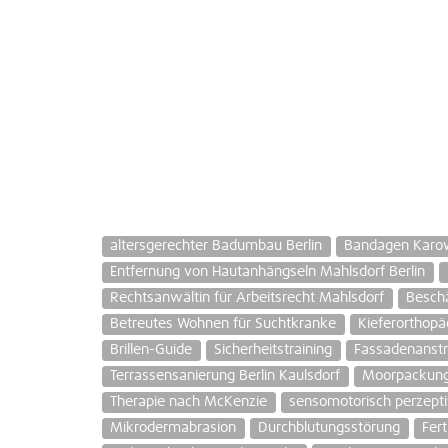
altersgerechter Badumbau Berlin
Bandagen Kar
Entfernung von Hautanhängseln Mahlsdorf Berlin
Rechtsanwältin für Arbeitsrecht Mahlsdorf
Beschä
Betreutes Wohnen für Suchtkranke
Kieferorthopä
Brillen-Guide
Sicherheitstraining
Fassadenanstr
Terrassensanierung Berlin Kaulsdorf
Moorpackun
Therapie nach McKenzie
sensomotorisch perzept
Mikrodermabrasion
Durchblutungsstörung
Fer