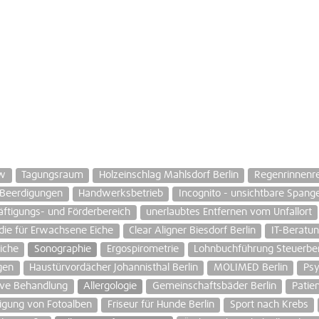
ow
Tagungsraum
Holzeinschlag Mahlsdorf Berlin
Regenrinnenre
Beerdigungen
Handwerksbetrieb
Incognito - unsichtbare Spange
ftigungs- und Förderbereich
unerlaubtes Entfernen vom Unfallort
die für Erwachsene Eiche
Clear Aligner Biesdorf Berlin
IT-Beratu
iche
Sonographie
Ergospirometrie
Lohnbuchführung Steuerbe
gen
Haustürvordächer Johannisthal Berlin
MOLIMED Berlin
Psy
ive Behandlung
Allergologie
Gemeinschaftsbäder Berlin
Patie
tigung von Fotoalben
Friseur für Hunde Berlin
Sport nach Krebs