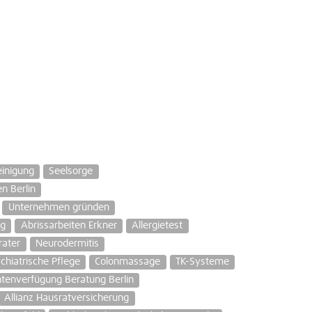
inigung
Seelsorge
n Berlin
Unternehmen gründen
ng
Abrissarbeiten Erkner
Allergietest
rater
Neurodermitis
chiatrische Pflege
Colonmassage
TK-Systeme
ntenverfügung Beratung Berlin
Allianz Hausratversicherung