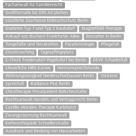
Fachanwalt für Familienrecht
Großformate bis DIN A0 plotten
staatliche Zuschüsse Einbruchschutz Berlin
Diabetes Typ 1 und Typ 2 Kaulsdorf
Magnetfeld-Therapie
Ankauf von Büchern Frankfurter Allee
Bestatter in Berlin
Tongefäße und Terrakotten
Paradontologie
Pflegefall
Einzelcoaching
Tagespflegeplatz
E-Check Fredersdorf-Vogelsdorf bei Berlin
DEVK Schadenfall
steuerliche Hilfe Karow
Hormonsprechstunde
Wohnungslosigkeit Niederschönhausen Berlin
Stickerei
Spreizfuß
Radiance Plus Berlin
Chirotherapie Privatpatient Bölschestraße
Rechtsanwalt Handels und Vertragsrecht Berlin
Castillo-Morales-Therapie Karlshorst
Zwangsräumung Rechtsanwalt
Kieferorthopäde Schnellerstraße
Ausdruck und Bindung von Hausarbeiten