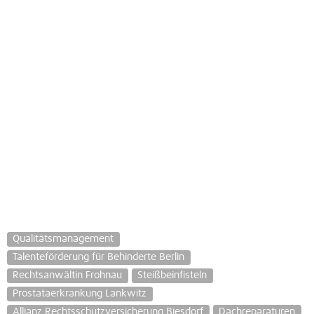
Qualitätsmanagement
Talenteförderung für Behinderte Berlin
Rechtsanwältin Frohnau
Steißbeinfisteln
Prostataerkrankung Lankwitz
Allianz Rechtsschutzversicherung Biesdorf
Dachreparaturen