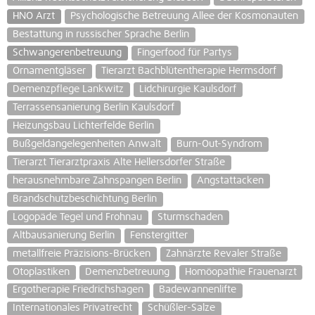
HNO Arzt
Psychologische Betreuung Allee der Kosmonauten
Bestattung in russischer Sprache Berlin
Schwangerenbetreuung
Fingerfood für Partys
Ornamentgläser
Tierarzt Bachblütentherapie Hermsdorf
Demenzpflege Lankwitz
Lidchirurgie Kaulsdorf
Terrassensanierung Berlin Kaulsdorf
Heizungsbau Lichterfelde Berlin
Bußgeldangelegenheiten Anwalt
Burn-Out-Syndrom
Tierarzt Tierarztpraxis Alte Hellersdorfer Straße
herausnehmbare Zahnspangen Berlin
Angstattacken
Brandschutzbeschichtung Berlin
Logopäde Tegel und Frohnau
Sturmschaden
Altbausanierung Berlin
Fenstergitter
metallfreie Präzisions-Brücken
Zahnärzte Revaler Straße
Otoplastiken
Demenzbetreuung
Homöopathie Frauenarzt
Ergotherapie Friedrichshagen
Badewannenlifte
Internationales Privatrecht
Schüßler-Salze