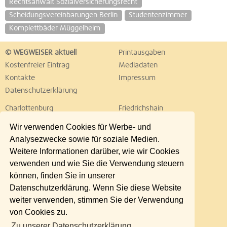
Rechtsanwalt Sozialversicherungsrecht
Scheidungsvereinbarungen Berlin
Studentenzimmer
Komplettbäder Müggelheim
© WEGWEISER aktuell
Printausgaben
Kostenfreier Eintrag
Mediadaten
Kontakte
Impressum
Datenschutzerklärung
Charlottenburg
Friedrichshain
Hellersdorf
Hohenschönhausen
Wir verwenden Cookies für Werbe- und
Köpenick
Kreuzberg
Analysezwecke sowie für soziale Medien.
Lichtenberg
Marzahn
Weitere Informationen darüber, wie wir Cookies
Mitte
Neukölln
verwenden und wie Sie die Verwendung steuern
Pankow
Prenzlauer Berg
können, finden Sie in unserer
Reinickendorf
Schöneberg
Datenschutzerklärung. Wenn Sie diese Website
Spandau
Steglitz
weiter verwenden, stimmen Sie der Verwendung
Tempelhof
Tiergarten
von Cookies zu.
Treptow
Umland Ost
Zu unserer Datenschutzerklärung