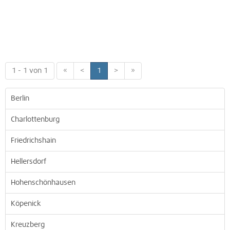
1 - 1 von 1
«
<
1
>
»
Berlin
Charlottenburg
Friedrichshain
Hellersdorf
Hohenschönhausen
Köpenick
Kreuzberg