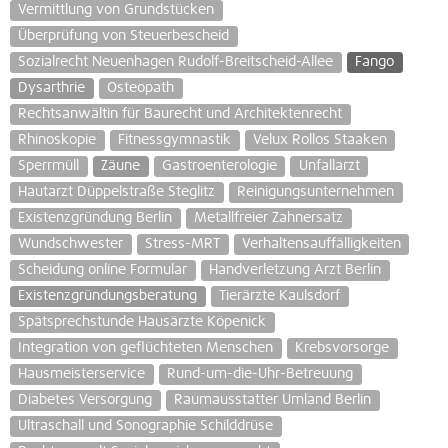
Vermittlung von Grundstücken
Überprüfung von Steuerbescheid
Sozialrecht Neuenhagen Rudolf-Breitscheid-Allee
Fango
Dysarthrie
Osteopath
Rechtsanwältin für Baurecht und Architektenrecht
Rhinoskopie
Fitnessgymnastik
Velux Rollos Staaken
Sperrmüll
Zäune
Gastroenterologie
Unfallarzt
Hautarzt Düppelstraße Steglitz
Reinigungsunternehmen
Existenzgründung Berlin
Metallfreier Zahnersatz
Wundschwester
Stress-MRT
Verhaltensauffälligkeiten
Scheidung online Formular
Handverletzung Arzt Berlin
Existenzgründungsberatung
Tierärzte Kaulsdorf
Spätsprechstunde Hausärzte Köpenick
Integration von geflüchteten Menschen
Krebsvorsorge
Hausmeisterservice
Rund-um-die-Uhr-Betreuung
Diabetes Versorgung
Raumausstatter Umland Berlin
Ultraschall und Sonographie Schilddrüse