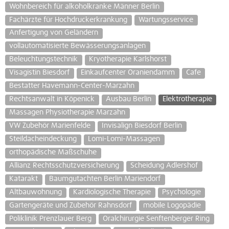
Wohnbereich für alkoholkranke Männer Berlin
Fachärzte für Hochdruckerkrankung
Wartungsservice
Anfertigung von Geländern
vollautomatisierte Bewässerungsanlagen
Beleuchtungstechnik
Kryotherapie Karlshorst
Visagistin Biesdorf
Einkaufcenter Oraniendamm
Cafe
Bestatter Havemann-Center-Marzahn
Rechtsanwalt in Köpenick
Ausbau Berlin
Elektrotherapie
Massagen Physiotherapie Marzahn
VW Zubehör Marienfelde
Invisalign Biesdorf Berlin
Steildacheindeckung
Lomi-Lomi-Massagen
orthopädische Maßschuhe
Allianz Rechtsschutzversicherung
Scheidung Adlershof
Katarakt
Baumgutachten Berlin Mariendorf
Altbauwohnung
Kardiologische Therapie
Psychologie
Gartengeräte und Zubehör Rahnsdorf
mobile Logopädie
Poliklinik Prenzlauer Berg
Oralchirurgie Senftenberger Ring