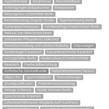
Hypnotherapie
Akupressur
Neurofeedback
Anfertigungen Einbauküchen
Rhinophonie
Heizungsbau Lichterfelde Berlin
Rechtsberatung Zingster Straße
Tagesbetreuung Berlin
Gartenpool Desjoyaux
Familienpflege Friedrichshain Berlin
Verkauf von Waschmaschinen
ambulanter Pflegedienst Adlershof
Finanzbuchhaltung und Lohnbuchhaltung
Solaranlagen
Gynäkologie Frauenarzt
Fassadenanstriche Kaulsdorf
Umzugshelfer Berlin
Kinderzahnarzt Friedrichsfelde
Newborn
Friedwaldbestattung
Ästhetische Zahnheilkunde
Naturheilverfahren Tierarzt
Allianz Kfz
Sperrmüllabfuhr
Thermotherapie
Grundqualifikation
Patientenveranstaltung
Vintage Schmuck
Hunde trimmen Berlin
Sprechstunde Köpenick
Lohnsteuerhilfeverein Mitgliedschaft Karlshorst
Zahnsteinentfernung
Anästhesie und Intensivmedizin