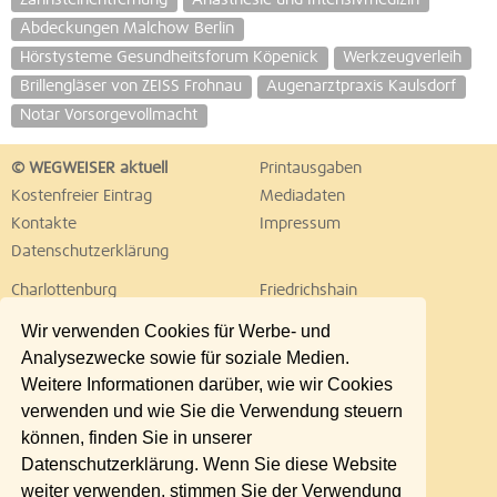
Abdeckungen Malchow Berlin
Hörstysteme Gesundheitsforum Köpenick
Werkzeugverleih
Brillengläser von ZEISS Frohnau
Augenarztpraxis Kaulsdorf
Notar Vorsorgevollmacht
© WEGWEISER aktuell
Printausgaben
Kostenfreier Eintrag
Mediadaten
Kontakte
Impressum
Datenschutzerklärung
Charlottenburg
Friedrichshain
Hellersdorf
Hohenschönhausen
Wir verwenden Cookies für Werbe- und
Köpenick
Kreuzberg
Analysezwecke sowie für soziale Medien.
Lichtenberg
Marzahn
Weitere Informationen darüber, wie wir Cookies
Mitte
Neukölln
verwenden und wie Sie die Verwendung steuern
Pankow
Prenzlauer Berg
können, finden Sie in unserer
Reinickendorf
Schöneberg
Datenschutzerklärung. Wenn Sie diese Website
Spandau
Steglitz
weiter verwenden, stimmen Sie der Verwendung