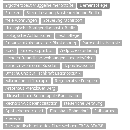
Ergotherapeut Müggelheimer Straße
Demenzpflege
Stricken
Steuerberatung Kostenrechnung Berlin
freie Wohnungen
Steuerung Mahlsdorf
Urlologische Röntgendiagnostik Berlin
biologische Aufbaukuren
Textilpflege
Einbauschränke aus Holz Blankenburg
Parodontitistherapie
Kork
Kinderakupunktur
Zivilprozessordnung
Seniorenfreundliche Wohnungen Friedrichsfelde
Seniorenwohnen in Biesdorf
Teppichwäsche
Umschulung zur Fachkraft Lagerlosgistik
Mikronährstofftherapie
Regenerative Energien
Ärztehaus Prenzlauer Berg
Ultraschall und Sonographie Bauchraum
Rechtsanwalt Rehabilitation
steuerliche Beratung
Apothekennotdienst
Türeinbau Bohnsdorf
Enthaarung
Eherecht
Therapeutisch betreutes Einzelwohnen TBEW BEWSB