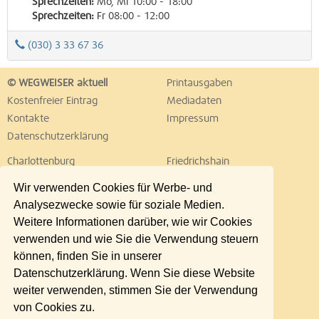
Sprechzeiten:
Mo, Mi 10:00 - 18:00
Sprechzeiten:
Fr 08:00 - 12:00
(030) 3 33 67 36
© WEGWEISER aktuell
Printausgaben
Kostenfreier Eintrag
Mediadaten
Kontakte
Impressum
Datenschutzerklärung
Charlottenburg
Friedrichshain
Hellersdorf
Hohenschönhausen
Wir verwenden Cookies für Werbe- und
Köpenick
Kreuzberg
Analysezwecke sowie für soziale Medien.
Lichtenberg
Marzahn
Weitere Informationen darüber, wie wir Cookies
Mitte
Neukölln
verwenden und wie Sie die Verwendung steuern
Pankow
Prenzlauer Berg
können, finden Sie in unserer
Reinickendorf
Schöneberg
Datenschutzerklärung. Wenn Sie diese Website
Spandau
Steglitz
weiter verwenden, stimmen Sie der Verwendung
Tempelhof
Tiergarten
von Cookies zu.