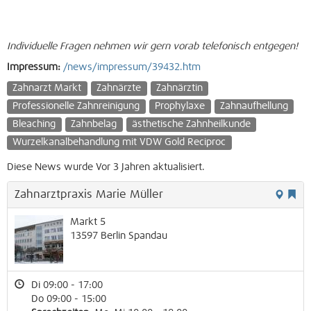
Individuelle Fragen nehmen wir gern vorab telefonisch entgegen!
Impressum:
/news/impressum/39432.htm
Zahnarzt Markt
Zahnärzte
Zahnärztin
Professionelle Zahnreinigung
Prophylaxe
Zahnaufhellung
Bleaching
Zahnbelag
ästhetische Zahnheilkunde
Wurzelkanalbehandlung mit VDW Gold Reciproc
Diese News wurde Vor 3 Jahren aktualisiert.
Zahnarztpraxis Marie Müller
Markt 5
13597
Berlin
Spandau
Di 09:00 - 17:00
Do 09:00 - 15:00