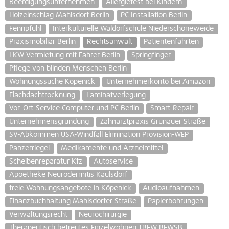
Beerdigungsunternehmen
Allergietest bei Kindern
Holzeinschlag Mahlsdorf Berlin
PC Installation Berlin
Fennpfuhl
Interkulturelle Waldorfschule Niederschöneweide
Praxismobiliar Berlin
Rechtsanwalt
Patientenfahrten
LKW-Vermietung mit Fahrer Berlin
Springfinger
Pflege von blinden Menschen Berlin
Wohnungssuche Köpenick
Unternehmerkonto bei Amazon
Flachdachtrocknung
Laminatverlegung
Vor-Ort-Service Computer und PC Berlin
Smart-Repair
Unternehmensgründung
Zahnarztpraxis Grünauer Straße
SV-Abkommen USA-Windfall Elimination Provision-WEP
Panzerriegel
Medikamente und Arzneimittel
Scheibenreparatur Kfz
Autoservice
Apoetheke Neurodermitis Kaulsdorf
freie Wohnungsangebote in Köpenick
Audioaufnahmen
Finanzbuchhaltung Mahlsdorfer Straße
Papierbohrungen
Verwaltungsrecht
Neurochirurgie
Therapeutisch betreutes Einzelwohnen TBEW BEWSB