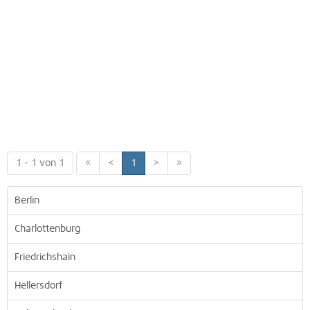
1 - 1 von 1
«
<
1
>
»
Berlin
Charlottenburg
Friedrichshain
Hellersdorf