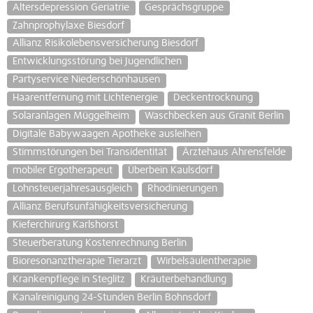
Altersdepression Geriatrie
Gesprächsgruppe
Zahnprophylaxe Biesdorf
Allianz Risikolebensversicherung Biesdorf
Entwicklungsstörung bei Jugendlichen
Partyservice Niederschönhausen
Haarentfernung mit Lichtenergie
Deckentrocknung
Solaranlagen Müggelheim
Waschbecken aus Granit Berlin
Digitale Babywaagen Apotheke ausleihen
Stimmstörungen bei Transidentität
Ärztehaus Ahrensfelde
mobiler Ergotherapeut
Überbein Kaulsdorf
Lohnsteuerjahresausgleich
Rhodinierungen
Allianz Berufsunfähigkeitsversicherung
Kieferchirurg Karlshorst
Steuerberatung Kostenrechnung Berlin
Bioresonanztherapie Tierarzt
Wirbelsäulentherapie
Krankenpflege in Steglitz
Kräuterbehandlung
Kanalreinigung 24-Stunden Berlin Bohnsdorf