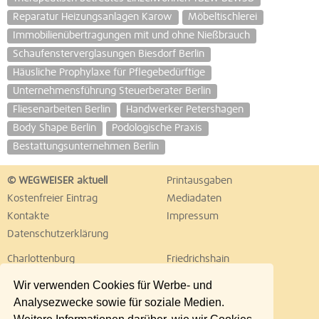
Reparatur Heizungsanlagen Karow
Möbeltischlerei
Immobilienübertragungen mit und ohne Nießbrauch
Schaufensterverglasungen Biesdorf Berlin
Häusliche Prophylaxe für Pflegebedürftige
Unternehmensführung Steuerberater Berlin
Fliesenarbeiten Berlin
Handwerker Petershagen
Body Shape Berlin
Podologische Praxis
Bestattungsunternehmen Berlin
© WEGWEISER aktuell
Printausgaben
Kostenfreier Eintrag
Mediadaten
Kontakte
Impressum
Datenschutzerklärung
Charlottenburg
Friedrichshain
Hellersdorf
Hohenschönhausen
Wir verwenden Cookies für Werbe- und
Köpenick
Kreuzberg
Analysezwecke sowie für soziale Medien.
Lichtenberg
Marzahn