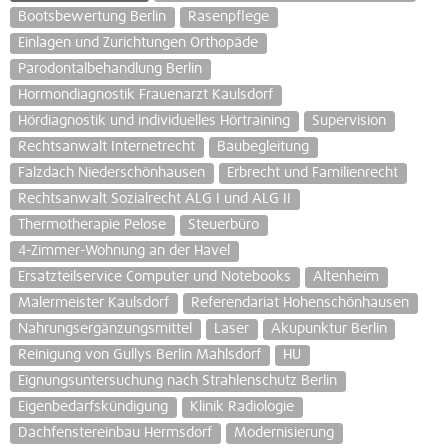
Bootsbewertung Berlin
Rasenpflege
Einlagen und Zurichtungen Orthopäde
Parodontalbehandlung Berlin
Hormondiagnostik Frauenarzt Kaulsdorf
Hördiagnostik und individuelles Hörtraining
Supervision
Rechtsanwalt Internetrecht
Baubegleitung
Falzdach Niederschönhausen
Erbrecht und Familienrecht
Rechtsanwalt Sozialrecht ALG I und ALG II
Thermotherapie Pelose
Steuerbüro
4-Zimmer-Wohnung an der Havel
Ersatzteilservice Computer und Notebooks
Altenheim
Malermeister Kaulsdorf
Referendariat Hohenschönhausen
Nahrungsergänzungsmittel
Laser
Akupunktur Berlin
Reinigung von Gullys Berlin Mahlsdorf
HU
Eignungsuntersuchung nach Strahlenschutz Berlin
Eigenbedarfskündigung
Klinik Radiologie
Dachfenstereinbau Hermsdorf
Modernisierung