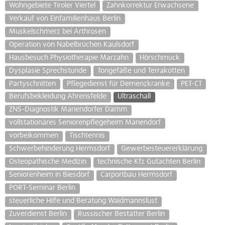
Wohngebiete Tiroler Viertel
Zahnkorrektur Erwachsene
Verkauf von Einfamilienhaus Berlin
Muskelschmerz bei Arthrosen
Operation von Nabelbrüchen Kaulsdorf
Hausbesuch Physiotherapie Marzahn
Hörschmuck
Dysplasie Sprechstunde
Tongefäße und Terrakotten
Partyschnitten
Pflegedienst für Demenzkranke
PET-CT
Berufsbekleidung Ahrensfelde
Ultraschall
ZNS-Diagnostik Mariendorfer Damm
vollstationäres Seniorenpflegeheim Mariendorf
vorbeikommen
Tischtennis
Schwerbehinderung Hermsdorf
Gewerbesteuererklärung
Osteopathische Medizin
technische Kfz Gutachten Berlin
Seniorenheim in Biesdorf
Carportbau Hermsdorf
PORT-Seminar Berlin
steuerliche Hilfe und Beratung Waidmannslust
Zuverdienst Berlin
Russischer Bestatter Berlin