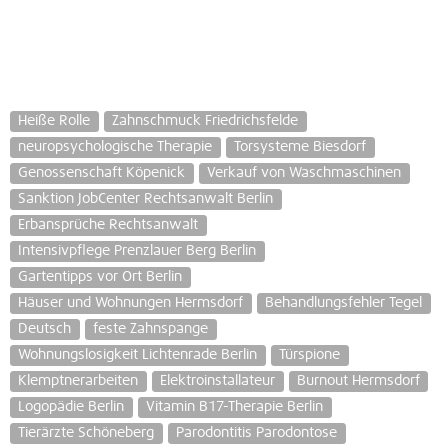
Heiße Rolle
Zahnschmuck Friedrichsfelde
neuropsychologische Therapie
Torsysteme Biesdorf
Genossenschaft Köpenick
Verkauf von Waschmaschinen
Sanktion JobCenter Rechtsanwalt Berlin
Erbansprüche Rechtsanwalt
Intensivpflege Prenzlauer Berg Berlin
Gartentipps vor Ort Berlin
Häuser und Wohnungen Hermsdorf
Behandlungsfehler Tegel
Deutsch
feste Zahnspange
Wohnungslosigkeit Lichtenrade Berlin
Türspione
Klemptnerarbeiten
Elektroinstallateur
Burnout Hermsdorf
Logopädie Berlin
Vitamin B17-Therapie Berlin
Tierärzte Schöneberg
Parodontitis Parodontose