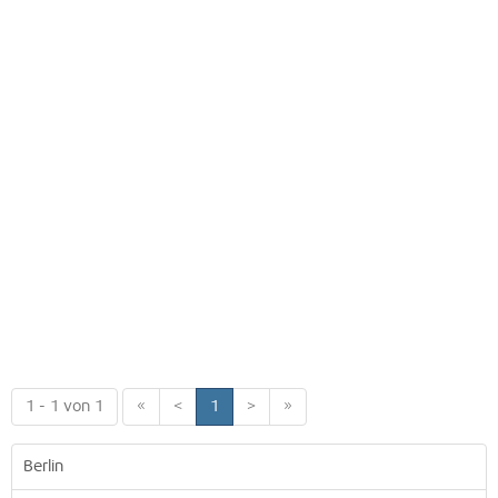
1 - 1 von 1
«
<
1
>
»
Berlin