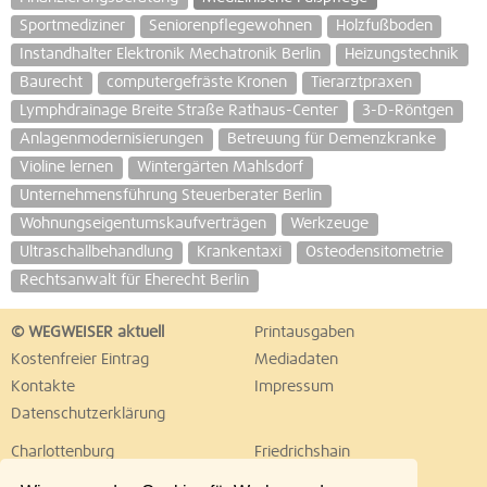
Sportmediziner
Seniorenpflegewohnen
Holzfußboden
Instandhalter Elektronik Mechatronik Berlin
Heizungstechnik
Baurecht
computergefräste Kronen
Tierarztpraxen
Lymphdrainage Breite Straße Rathaus-Center
3-D-Röntgen
Anlagenmodernisierungen
Betreuung für Demenzkranke
Violine lernen
Wintergärten Mahlsdorf
Unternehmensführung Steuerberater Berlin
Wohnungseigentumskaufverträgen
Werkzeuge
Ultraschallbehandlung
Krankentaxi
Osteodensitometrie
Rechtsanwalt für Eherecht Berlin
© WEGWEISER aktuell
Printausgaben
Kostenfreier Eintrag
Mediadaten
Kontakte
Impressum
Datenschutzerklärung
Charlottenburg
Friedrichshain
Hellersdorf
Hohenschönhausen