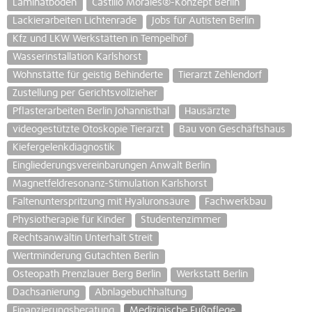
Laminatböden
Castillo Morales®-Konzept Berlin
Lackierarbeiten Lichtenrade
Jobs für Autisten Berlin
Kfz und LKW Werkstätten in Tempelhof
Wasserinstallation Karlshorst
Wohnstätte für geistig Behinderte
Tierarzt Zehlendorf
Zustellung per Gerichtsvollzieher
Pflasterarbeiten Berlin Johannisthal
Hausärzte
videogestützte Otoskopie Tierarzt
Bau von Geschäftshaus
Kiefergelenkdiagnostik
Eingliederungsvereinbarungen Anwalt Berlin
Magnetfeldresonanz-Stimulation Karlshorst
Faltenunterspritzung mit Hyaluronsäure
Fachwerkbau
Physiotherapie für Kinder
Studentenzimmer
Rechtsanwältin Unterhalt Streit
Wertminderung Gutachten Berlin
Osteopath Prenzlauer Berg Berlin
Werkstatt Berlin
Dachsanierung
Abnlagebuchhaltung
Finanzierungsberatung
Medizinische Fußpflege