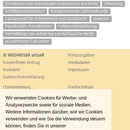
Installation von Gasanlagen Französisch Buchholz
Ölheizung
Schilddrüsenzentrum
konservierende Zahnheilkunde
Fachanwalt für Arbeitsrecht und Sozialrecht
Innentür
Parodontitis Parodontose
Faltenunterspritzung
Vermittlung von Arbeit bei Lernschwäche Berlin
Hundefriseur Falkensee
© WEGWEISER aktuell
Printausgaben
Kostenfreier Eintrag
Mediadaten
Kontakte
Impressum
Datenschutzerklärung
Charlottenburg
Friedrichshain
Hellersdorf
Hohenschönhausen
Wir verwenden Cookies für Werbe- und
Köpenick
Kreuzberg
Analysezwecke sowie für soziale Medien.
Lichtenberg
Marzahn
Weitere Informationen darüber, wie wir Cookies
Mitte
Neukölln
verwenden und wie Sie die Verwendung steuern
Pankow
Prenzlauer Berg
können, finden Sie in unserer