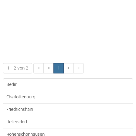
1 - 2 von 2
«
<
1
>
»
Berlin
Charlottenburg
Friedrichshain
Hellersdorf
Hohenschönhausen