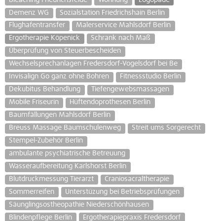
Demenz WG
Sozialstation Friedrichshain Berlin
Flughafentransfer
Malerservice Mahlsdorf Berlin
Ergotherapie Köpenick
Schrank nach Maß
Überprüfung von Steuerbescheiden
Wechselsprechanlagen Fredersdorf-Vogelsdorf bei Be
Invisalign Go ganz ohne Bohren
Fitnessstudio Berlin
Dekubitus Behandlung
Tiefengewebsmassagen
Mobile Friseurin
Hüftendoprothesen Berlin
Baumfällungen Mahlsdorf Berlin
Breuss Massage Baumschulenweg
Streit ums Sorgerecht
Stempel-Zubehör Berlin
ambulante psychiatrische Betreuung
Wasseraufbereitung Karlshorst Berlin
Blutdruckmessung Tierarzt
Craniosacraltherapie
Sommerreifen
Unterstüzung bei Betriebsprüfungen
Säunglingsostheopathie Niederschönhausen
Blindenpflege Berlin
Ergotherapiepraxis Fredersdorf