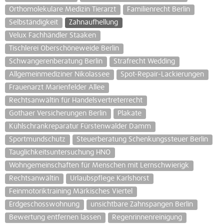
Orthomolekulare Medizin Tierarzt
Familienrecht Berlin
Selbständigkeit
Zahnaufhellung
Velux Fachhändler Staaken
Tischlerei Oberschöneweide Berlin
Schwangerenberatung Berlin
Strafrecht Wedding
Allgemeinmediziner Nikolassee
Spot-Repair-Lackierungen
Frauenarzt Marienfelder Allee
Rechtsanwältin für Handelsvertreterrecht
Gothaer Versicherungen Berlin
Plakate
Kühlschrankreparatur Fürstenwalder Damm
Sportmundschutz
Steuerberatung Schenkungssteuer Berlin
Tauglichkeitsuntersuchung HNO
Wohngemeinschaften für Menschen mit Lernschwierigk
Rechtsanwältin
Urlaubspflege Karlshorst
Feinmotoriktraining Märkisches Viertel
Erdgeschosswohnung
unsichtbare Zahnspangen Berlin
Bewertung entfernen lassen
Regenrinnenreinigung