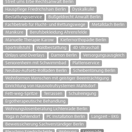
Streit ums Erbe Rechtsanwalt Berlin
Hauspflege Friedrichshain Berlin
Dyskalkulie
Bestattungsservice
Bußgeldrecht Anwalt Berlin
Fachbetrieb für Flucht- und Rettungswege
Metalldach Berlin
Maniküre
Berufsbekleidung Ahrensfelde
Manuelle Therapie Karow
Kiefernorthopädie Berlin
Sportrollstuhl
Waldbestattung
4D Ultraschall
Onlays und Overlays
Damon Berlin
Versorgungsausgleich
Seniorenheim mit Schwimmbad
Plattenservice
Neubau-Aufsetz-Rollladen Berlin
Scheibentönung Berlin
Wohnformen Menschen mit geistiger Beeinträchtigung
Einrichtung von Hausnotrufsystemen Mahlsdorf
Fett-weg-Spritze
Terrassen
Schulreinigung
Ergotherapeutische Behandlung
Wohnungslosenberatung Lichtenrade Berlin
Yoga in Zehlendorf
PC Installation Berlin
Langzeit - EKG
Beweissicherung Sachverständiger Berlin
Bleaching Friedrichsfelde
Wohnung
Logopäde