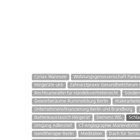
Cyriax Wannsee
Wohnungsgenossenschaft Pank
Hörgeräte ukb
Zahnarztpraxis Gesundheitsforum
Rechtsanwältin für Handelsvertreterrecht
Sonder
Gewerberäume Rummelsburg Berlin
Malerarbeit
Unternehmensfinanzierung Berlin und Brandburg
Batterieaustausch Hörgerät
Demenz WG
Schla
Umgang Adlershof
CT-Angiographie Mariendorf
Handtherapie Berlin
Meditation
Dach für Terras