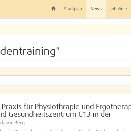
Stadtplan
News
Jobbörse
dentraining"
: Praxis für Physiothrapie und Ergothera
und Gesundheitszentrum C13 in der
nzlauer Berg