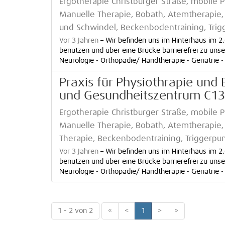
Ergotherapie Christburger Straße, mobile P
Manuelle Therapie, Bobath, Atemtherapie,
und Schwindel, Beckenbodentraining, Trig
Vor 3 Jahren
–
Wir befinden uns im Hinterhaus im 2
benutzen und über eine Brücke barrierefrei zu unser
Neurologie • Orthopädie/ Handtherapie • Geriatrie • 
Praxis für Physiothrapie und 
und Gesundheitszentrum C13 i
Ergotherapie Christburger Straße, mobile P
Manuelle Therapie, Bobath, Atemtherapie, P
Therapie, Beckenbodentraining, Triggerpu
Vor 3 Jahren
–
Wir befinden uns im Hinterhaus im 2
benutzen und über eine Brücke barrierefrei zu unser
Neurologie • Orthopädie/ Handtherapie • Geriatrie • 
1 - 2 von 2
«
<
1
>
»