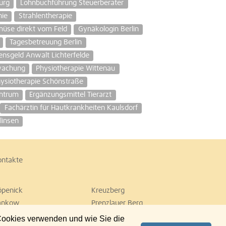
urg
Lohnbuchführung Steuerberater
hie
Strahlentherapie
üse direkt vom Feld
Gynäkologin Berlin
Tagesbetreuung Berlin
nsgeld Anwalt Lichterfelde
wachung
Physiotherapie Wittenau
ysiotherapie Schönstraße
ntrum
Ergänzungsmittel Tierarzt
Fachärztin für Hautkrankheiten Kaulsdorf
tlinsen
ontakte
öpenick
Kreuzberg
ankow
Prenzlauer Berg
empelhof
Tiergarten
 Cookies verwenden und wie Sie die