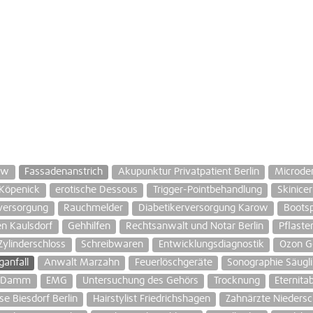
ow
Fassadenanstrich
Akupunktur Privatpatient Berlin
Microde
 Köpenick
erotische Dessous
Trigger-Pointbehandlung
Skinice
versorgung
Rauchmelder
Diabetikerversorgung Karow
Bootsp
en Kaulsdorf
Gehhilfen
Rechtsanwalt und Notar Berlin
Pflaste
Zylinderschloss
Schreibwaren
Entwicklungsdiagnostik
Ozon G
ganfall
Anwalt Marzahn
Feuerlöschgeräte
Sonographie Säugl
er Damm
EMG
Untersuchung des Gehörs
Trocknung
Eternita
se Biesdorf Berlin
Hairstylist Friedrichshagen
Zahnärzte Nieders