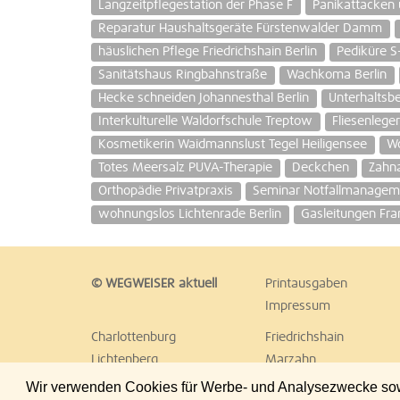
Langzeitpflegestation der Phase F
Panikattacken 
Reparatur Haushaltsgeräte Fürstenwalder Damm
häuslichen Pflege Friedrichshain Berlin
Pediküre S
Sanitätshaus Ringbahnstraße
Wachkoma Berlin
Hecke schneiden Johannesthal Berlin
Unterhaltsb
Interkulturelle Waldorfschule Treptow
Fliesenlege
Kosmetikerin Waidmannslust Tegel Heiligensee
Wo
Totes Meersalz PUVA-Therapie
Deckchen
Zahna
Orthopädie Privatpraxis
Seminar Notfallmanageme
wohnungslos Lichtenrade Berlin
Gasleitungen Fra
© WEGWEISER aktuell
Printausgaben
Impressum
Charlottenburg
Friedrichshain
Lichtenberg
Marzahn
Reinickendorf
Schöneberg
Wir verwenden Cookies für Werbe- und Analysezwecke sowie