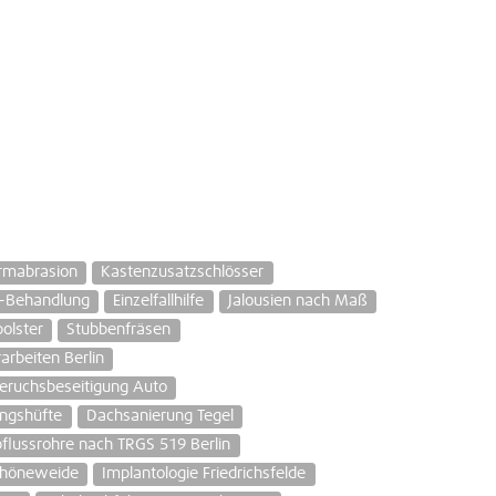
rmabrasion
Kastenzusatzschlösser
r-Behandlung
Einzelfallhilfe
Jalousien nach Maß
olster
Stubbenfräsen
rarbeiten Berlin
eruchsbeseitigung Auto
ingshüfte
Dachsanierung Tegel
bflussrohre nach TRGS 519 Berlin
chöneweide
Implantologie Friedrichsfelde