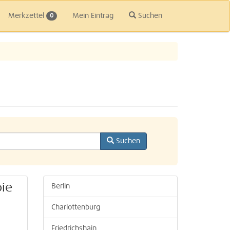
Merkzettel
Mein Eintrag
Suchen
0
Suchen
pie
Berlin
Charlottenburg
Friedrichshain