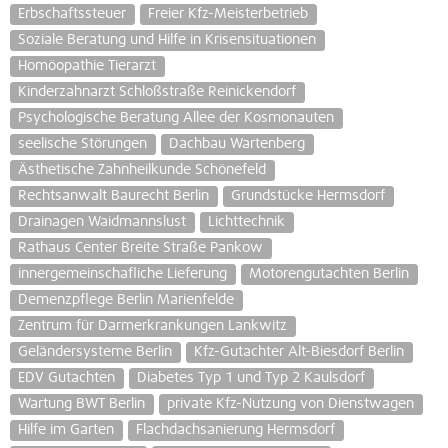
Erbschaftssteuer
Freier Kfz-Meisterbetrieb
Soziale Beratung und Hilfe in Krisensituationen
Homöopathie Tierarzt
Kinderzahnarzt Schloßstraße Reinickendorf
Psychologische Beratung Allee der Kosmonauten
seelische Störungen
Dachbau Wartenberg
Ästhetische Zahnheilkunde Schönefeld
Rechtsanwalt Baurecht Berlin
Grundstücke Hermsdorf
Drainagen Waidmannslust
Lichttechnik
Rathaus Center Breite Straße Pankow
innergemeinschafliche Lieferung
Motorengutachten Berlin
Demenzpflege Berlin Marienfelde
Zentrum für Darmerkrankungen Lankwitz
Geländersysteme Berlin
Kfz-Gutachter Alt-Biesdorf Berlin
EDV Gutachten
Diabetes Typ 1 und Typ 2 Kaulsdorf
Wartung BWT Berlin
private Kfz-Nutzung von Dienstwagen
Hilfe im Garten
Flachdachsanierung Hermsdorf