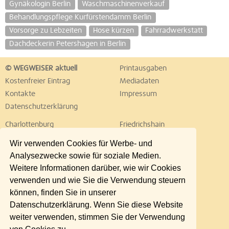
Gynäkologin Berlin
Waschmaschinenverkauf
Behandlungspflege Kurfürstendamm Berlin
Vorsorge zu Lebzeiten
Hose kürzen
Fahrradwerkstatt
Dachdeckerin Petershagen in Berlin
© WEGWEISER aktuell
Printausgaben
Kostenfreier Eintrag
Mediadaten
Kontakte
Impressum
Datenschutzerklärung
Charlottenburg
Friedrichshain
Hellersdorf
Hohenschönhausen
Wir verwenden Cookies für Werbe- und
Köpenick
Kreuzberg
Analysezwecke sowie für soziale Medien.
Lichtenberg
Marzahn
Weitere Informationen darüber, wie wir Cookies
Mitte
Neukölln
verwenden und wie Sie die Verwendung steuern
Pankow
Prenzlauer Berg
können, finden Sie in unserer
Reinickendorf
Schöneberg
Datenschutzerklärung. Wenn Sie diese Website
Spandau
Steglitz
weiter verwenden, stimmen Sie der Verwendung
Tempelhof
Tiergarten