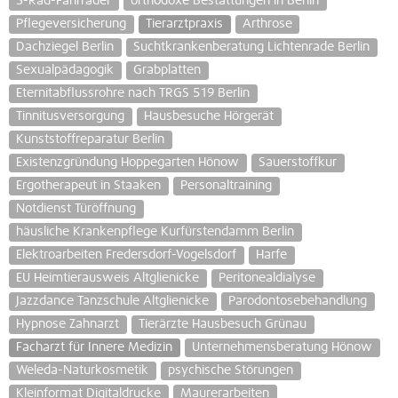
3-Rad-Fahrräder
orthodoxe Bestattungen in Berlin
Pflegeversicherung
Tierarztpraxis
Arthrose
Dachziegel Berlin
Suchtkrankenberatung Lichtenrade Berlin
Sexualpädagogik
Grabplatten
Eternitabflussrohre nach TRGS 519 Berlin
Tinnitusversorgung
Hausbesuche Hörgerät
Kunststoffreparatur Berlin
Existenzgründung Hoppegarten Hönow
Sauerstoffkur
Ergotherapeut in Staaken
Personaltraining
Notdienst Türöffnung
häusliche Krankenpflege Kurfürstendamm Berlin
Elektroarbeiten Fredersdorf-Vogelsdorf
Harfe
EU Heimtierausweis Altglienicke
Peritonealdialyse
Jazzdance Tanzschule Altglienicke
Parodontosebehandlung
Hypnose Zahnarzt
Tierärzte Hausbesuch Grünau
Facharzt für Innere Medizin
Unternehmensberatung Hönow
Weleda-Naturkosmetik
psychische Störungen
Kleinformat Digitaldrucke
Maurerarbeiten