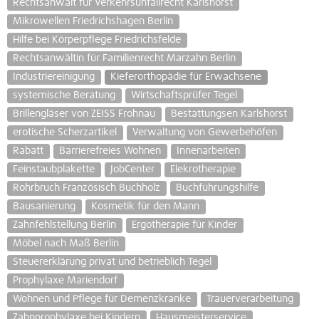
Rechtsanwalt für Verkehrsunfallrecht Karlshorst
Mikrowellen Friedrichshagen Berlin
Hilfe bei Körperpflege Friedrichsfelde
Rechtsanwältin für Familienrecht Marzahn Berlin
Industriereinigung
Kieferorthopädie für Erwachsene
systemische Beratung
Wirtschaftsprüfer Tegel
Brillengläser von ZEISS Frohnau
Bestattungsen Karlshorst
erotische Scherzartikel
Verwaltung von Gewerbehöfen
Rabatt
Barrierefreies Wohnen
Innenarbeiten
Feinstaubplakette
JobCenter
Elekrotherapie
Rohrbruch Französisch Buchholz
Buchführungshilfe
Bausanierung
Kosmetik für den Mann
Zahnfehlstellung Berlin
Ergotherapie für Kinder
Möbel nach Maß Berlin
Steuererklärung privat und betrieblich Tegel
Prophylaxe Mariendorf
Wohnen und Pflege für Demenzkranke
Trauerverarbeitung
Zahnprophylaxe bei Kindern
Hausmeisterservice