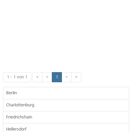
1 - 1 von 1
«
<
1
>
»
Berlin
Charlottenburg
Friedrichshain
Hellersdorf