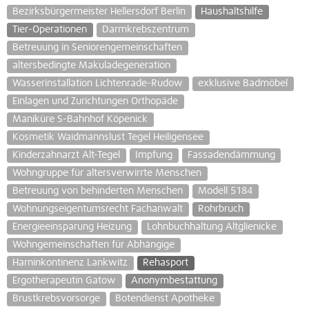
Bezirksbürgermeister Hellersdorf Berlin
Haushaltshilfe
Tier-Operationen
Darmkrebszentrum
Betreuung in Seniorengemeinschaften
altersbedingte Makuladegeneration
Wasserinstallation Lichtenrade-Rudow
exklusive Badmöbel
Einlagen und Zurichtungen Orthopäde
Maniküre S-Bahnhof Köpenick
Kosmetik Waidmannslust Tegel Heiligensee
Kinderzahnarzt Alt-Tegel
Impfung
Fassadendämmung
Wohngruppe für altersverwirrte Menschen
Betreuung von behinderten Menschen
Modell 5184
Wohnungseigentumsrecht Fachanwalt
Rohrbruch
Energieeinsparung Heizung
Lohnbuchhaltung Altglienicke
Wohngemeinschaften für Abhängige
Harninkontinenz Lankwitz
Rehasport
Ergotherapeutin Gatow
Anonymbestattung
Brustkrebsvorsorge
Botendienst Apotheke