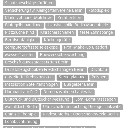
Schutzbeschläge für Türen
Versicherung für Kleingartenvereine Berlin
Farbduplex
Kinderzahnarzt Malchow
Korbflechten
Blutegelbehandlung
Haushaltshilfe Berlin Marienfelde
Platzsuche Kind
Knirscherschienen
feste Zahnspange
Berufsunfähigkeit
Küchengeräte
computergefräste Teleskope
Profi-Make-up Biesdorf
Messe-Transfer
Bauwerksüberwachung
Beschäftigungstagesstätten Berlin
Dunstabzugshauben Friedrichshagen Berlin
Dachbau
erweiterte Krebsvorsorge
Steuerplanung
Polypen
Installation Satellitenanlagen
Bußgelder Berlin
Hornhaut am Fuß
Demenzwohnen Lankwitz
Blutdruck und Blutzucker Messung
Lomi-Lomi-Massagen
Metalldach Berlin
Ultraschalluntersuchung Urologe Lankwitz
Craniale Therapie
Kindesunterhalt Oberschöneweide Berlin
Lohnbuchführung