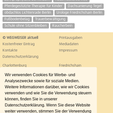
Pferdegestützte Therapie für Kinder
Dachsanierung Tegel
obdachlos Lichtenrade Berlin
Urologe Friedrichshain Berlin
Fußbodenbelag
Trauerbewältigung
Schule ohne Sitzenbleiben
Raucherbein
© WEGWEISER aktuell
Printausgaben
Kostenfreier Eintrag
Mediadaten
Kontakte
Impressum
Datenschutzerklärung
Charlottenburg
Friedrichshain
Hellersdorf
Hohenschönhausen
Wir verwenden Cookies für Werbe- und
Köpenick
Kreuzberg
Analysezwecke sowie für soziale Medien.
Lichtenberg
Marzahn
Weitere Informationen darüber, wie wir Cookies
Mitte
Neukölln
verwenden und wie Sie die Verwendung steuern
Pankow
Prenzlauer Berg
können, finden Sie in unserer
Reinickendorf
Schöneberg
Datenschutzerklärung. Wenn Sie diese Website
Spandau
Steglitz
weiter verwenden, stimmen Sie der Verwendung