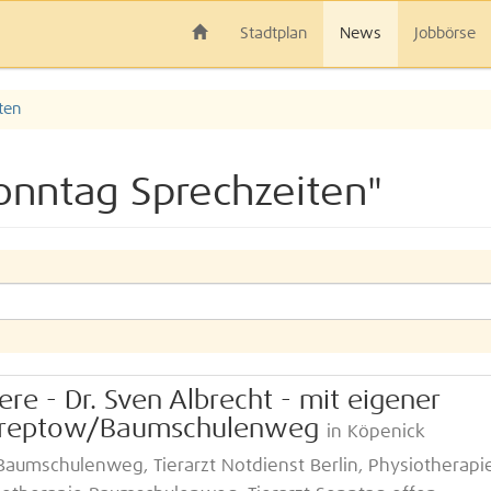
Stadtplan
News
Jobbörse
ten
Sonntag Sprechzeiten"
iere - Dr. Sven Albrecht - mit eigener
n-Treptow/Baumschulenweg
in Köpenick
Baumschulenweg, Tierarzt Notdienst Berlin, Physiotherapie