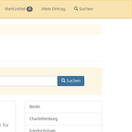
Merkzettel
Mein Eintrag
Suchen
0
Suchen
Berlin
Charlottenburg
 für
Friedrichshain