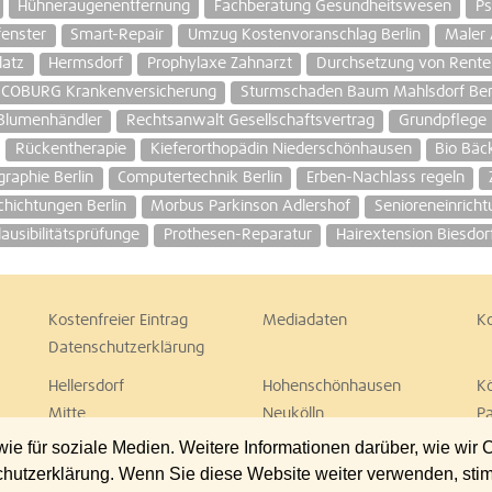
Hühneraugenentfernung
Fachberatung Gesundheitswesen
Ps
fenster
Smart-Repair
Umzug Kostenvoranschlag Berlin
Maler 
latz
Hermsdorf
Prophylaxe Zahnarzt
Durchsetzung von Rent
-COBURG Krankenversicherung
Sturmschaden Baum Mahlsdorf Ber
Blumenhändler
Rechtsanwalt Gesellschaftsvertrag
Grundpflege F
Rückentherapie
Kieferorthopädin Niederschönhausen
Bio Bäc
aphie Berlin
Computertechnik Berlin
Erben-Nachlass regeln
hichtungen Berlin
Morbus Parkinson Adlershof
Senioreneinrich
lausibilitätsprüfunge
Prothesen-Reparatur
Hairextension Biesdor
Kostenfreier Eintrag
Mediadaten
K
Datenschutzerklärung
Hellersdorf
Hohenschönhausen
K
Mitte
Neukölln
P
Spandau
Steglitz
T
 für soziale Medien. Weitere Informationen darüber, wie wir
Wedding
Weißensee
W
chutzerklärung. Wenn Sie diese Website weiter verwenden, st