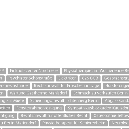
EP
Einkaufscenter Nordmeile
Physiotherapie am Wochenende Ber
in
Psychiater Schönstraße
Elektriker
826 BGB
Gesprächsgru
ersprechstunde
Rechtsanwalt für Erbscheinanträge
Hörstörunge
en
Wartung Gastherme Mahlsdorf
Schmuck zu verkaufen Berlin
ng zur Miete
Scheidungsanwalt Lichtenberg Berlin
Abgasskanda
beiten
Fensterrahmenreinigung
Sympathikusblockaden Kaulsdor
chtigung
Rechtsanwalt für öffentliches Recht
Osteopathie Telt
au Berlin Mariendorf
Physiotherapeut für Seniorenheim
Neurolog