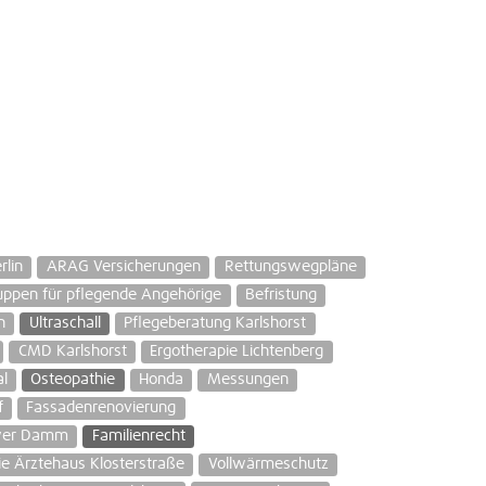
lin
ARAG Versicherungen
Rettungswegpläne
ppen für pflegende Angehörige
Befristung
n
Ultraschall
Pflegeberatung Karlshorst
CMD Karlshorst
Ergotherapie Lichtenberg
l
Osteopathie
Honda
Messungen
f
Fassadenrenovierung
ower Damm
Familienrecht
ie Ärztehaus Klosterstraße
Vollwärmeschutz