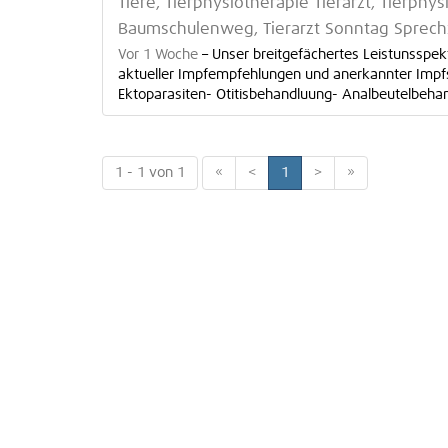
Tiere, Tierphysiotherapie Tierarzt, Tierph
Baumschulenweg, Tierarzt Sonntag Sprechz
Vor 1 Woche
–
Unser breitgefächertes Leistunsspe
aktueller Impfempfehlungen und anerkannter Imp
Ektoparasiten- Otitisbehandluung- Analbeutelbehandl
1 - 1 von 1
«
<
1
>
»