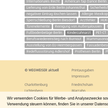
Internationales Recht
American Tap Dance Berlin
Lieferung von Erde Berlin Johannisthal
Sicherheits
negativer Eintrag löschen lassen
Allergie Mexikop
Sperrschließung Berlin Biesdorf
Arztfehler
HUK
Türenelemente
Reinigung von Außenjalousien
Fußbodenbeläge Berlin
Kinderzahnarzt
PET-CT
Berufswiedereinstieg nach Burnout
Mammasonogr
Ausstellung von EU-Heimtierpässen
Fassadenbesc
Redeflussstörung Adlershof
Prothesen Berlin
P
© WEGWEISER aktuell
Printausgaben
Impressum
Charlottenburg
Friedrichshain
Lichtenberg
Marzahn
Reinickendorf
Schöneberg
Wir verwenden Cookies für Werbe- und Analysezwecke sowie
Treptow
Umland Ost
Verwendung steuern können, finden Sie in unserer Datens