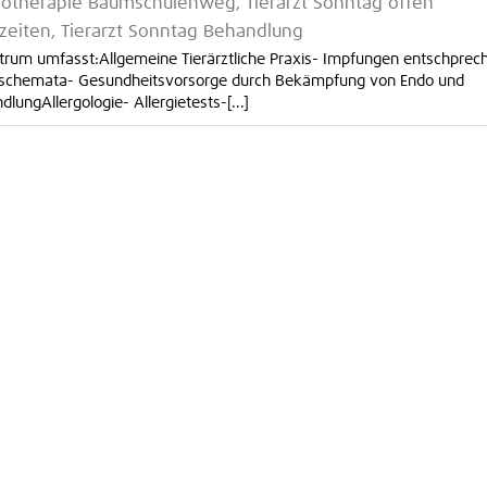
ysiotherapie Baumschulenweg, Tierarzt Sonntag offen
eiten, Tierarzt Sonntag Behandlung
ktrum umfasst:Allgemeine Tierärztliche Praxis- Impfungen entschprec
fschemata- Gesundheitsvorsorge durch Bekämpfung von Endo und
ungAllergologie- Allergietests-[...]