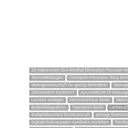
SV-Abkommen USA-Windfall Elimination Provision-W
Tennisellenbogen
Osteopath Prenzlauer Berg Berl
Wohngemeinschaft für geistig Behinderte
Teenag
Zahnmedizin Karlshorst
Ayurvedische Öl-Massag
Laminat verlegen
Hochsteckfrisur Berlin
Wohnu
Bodenbelagsabriss
Tapezieren Berlin
Lackierar
Bußgeldbescheid Rechtsanwalt
geistige Beeinträ
Digitale Babywaagen Apotheke ausleihen
Teichb