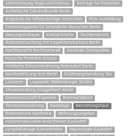
Stimmstörung Tegel und Frohnau
Vorträge für Patienten
Ästhetische Zahnheilkunde Berlin
Angebote für hilfebedürftige Menschen
Pkw Ausbildung
Freizeitangebote für behinderte Menschen Berlin
Heizungsinsbauer
Kontaktstätte
Tischlerservice
Rohruntersuchung mit Inspektionskamera Berlin
Nachbarrecht Rechtsanwalt
Viszerale Osteopathie
basische Produkte Grünau
möblierte Einraumwohnung Bohnsdorf Berlin
Handverletzung Arzt Berlin
Ernährungsberatung Tier
Lackierer
Logopäde Weißenburger Straße
Steuerberatung Müggelheim Berlin
Genossenschaft Köpenick
Bremsendienst
Terrassensanierung
Radiologe
Bestattungshaus
Botenservice Apotheke
Wohnungsangebot
rückenmarksnahe Anästhesien Kaulsdorf
Lymphdrainage Konradshöhe
Hepatologie Kaulsdorf