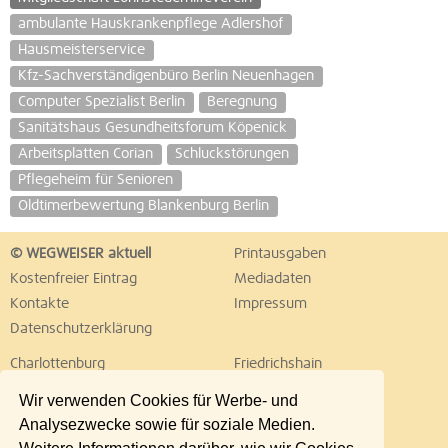
ambulante Hauskrankenpflege Adlershof
Hausmeisterservice
Kfz-Sachverständigenbüro Berlin Neuenhagen
Computer Spezialist Berlin
Beregnung
Sanitätshaus Gesundheitsforum Köpenick
Arbeitsplatten Corian
Schluckstörungen
Pflegeheim für Senioren
Oldtimerbewertung Blankenburg Berlin
© WEGWEISER aktuell
Printausgaben
Kostenfreier Eintrag
Mediadaten
Kontakte
Impressum
Datenschutzerklärung
Charlottenburg
Friedrichshain
Hellersdorf
Hohenschönhausen
Wir verwenden Cookies für Werbe- und
Köpenick
Kreuzberg
Analysezwecke sowie für soziale Medien.
Lichtenberg
Marzahn