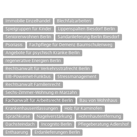
Immobilie Einzelhandel
Blechfalzarbeiten
Spielgruppen für Kinder
Lippenspalten Biesdorf Berlin
Seniorenwohnen Berlin
Sandanlieferung Berlin Biesdorf
Psoriasis
Fachpflege für Demenz Baumschulenweg
Angebote für psychisch Kranke Berlin
regenerative Energien Berlin
Rechtsanwalt für Verkehrsstrafrecht Berlin
EIB-Powernet-Funkbus
Stressmanagement
Rechtsanwalt Familienrecht
Sechs-Zimmer-Wohnung in Marzahn
Fachanwalt für Arbeitsrecht Berlin
Bau von Wohnhaus
Krankenhausentlassungen
Holz für Kaminofen
Sprachkurse
Nagelverstärkung
Hohrnhautentfernung
Dachsteindach
Incognito Berlin
Pflegeberatung Adlershof
Enthaarung
Erdanlieferungen Berlin