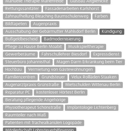
Manuelle Therapie Marienfelde
Glasbau Altglienicke
Rettungssanitäter
Fassadenarbeiten Karlshorst
Zahnaufhellung Bleaching Baumschulenweg
Farben
Bildtapeten
Augenpraxis
Ausschabung der Gebärmutter Mahlsdorf Berlin
Kündigung
Bußgeldbescheid
Badmodernisierung
Pflege zu Hause Berlin Moabit
Musikspieltherapie
Gewerberäume
Fahrschullehrer Biesdorf
Expressdienst
Steuerbüro Johannisthal
Magen Darm Erkrankung beim Tier
Hochbau
Vermietung von Gästewohnungen
Familienzentren
Grundsteuer
Velux Rollläden Staaken
Augenarztpraxis Grünstraße
Mietschulden Wittenau Berlin
Reparatur PC
kostenloser Hörtest Berlin
Beratung pflegende Angehörige
Physiotherapeut Schönstraße
Implantologie Lichtenberg
Raumteiler nach Maß
Patienten mit Trachealkanülen Logopäde
Mitgliedschaft Lohnsteuerhilfeverein