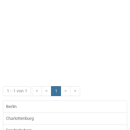
1 - 1 von 1
«
<
1
>
»
Berlin
Charlottenburg