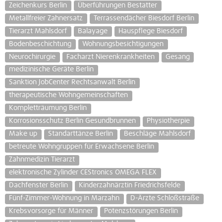
Zeichenkurs Berlin
Überführungen Bestatter
Metallfreier Zahnersatz
Terrassendächer Biesdorf Berlin
Tierarzt Mahlsdorf
Balayage
Hauspflege Biesdorf
Bodenbeschichtung
Wohnungsbesichtigungen
Neurochirurgie
Facharzt Nierenkrankheiten
Gesang
medizinische Geräte Berlin
Sanktion JobCenter Rechtsanwalt Berlin
therapeutische Wohngemeinschaften
Kompletträumung Berlin
Korrosionsschutz Berlin Gesundbrunnen
Physiotherpie
Make up
Standarttänze Berlin
Beschläge Mahlsdorf
betreute Wohngruppen für Erwachsene Berlin
Zahnmedizin Tierarzt
elektronische Zylinder CEStronics OMEGA FLEX
Dachfenster Berlin
Kinderzahnärztin Friedrichsfelde
Fünf-Zimmer-Wohnung in Marzahn
D-Ärzte Schloßstraße
Krebsvorsorge für Männer
Potenzstörungen Berlin