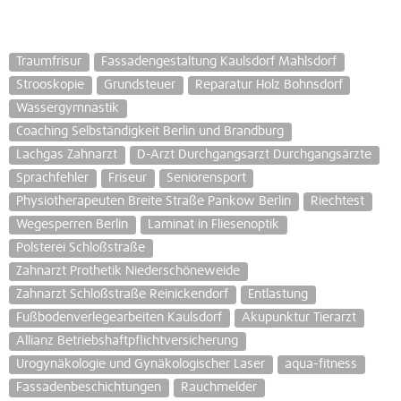
Traumfrisur
Fassadengestaltung Kaulsdorf Mahlsdorf
Strooskopie
Grundsteuer
Reparatur Holz Bohnsdorf
Wassergymnastik
Coaching Selbständigkeit Berlin und Brandburg
Lachgas Zahnarzt
D-Arzt Durchgangsarzt Durchgangsärzte
Sprachfehler
Friseur
Seniorensport
Physiotherapeuten Breite Straße Pankow Berlin
Riechtest
Wegesperren Berlin
Laminat in Fliesenoptik
Polsterei Schloßstraße
Zahnarzt Prothetik Niederschöneweide
Zahnarzt Schloßstraße Reinickendorf
Entlastung
Fußbodenverlegearbeiten Kaulsdorf
Akupunktur Tierarzt
Allianz Betriebshaftpflichtversicherung
Urogynäkologie und Gynäkologischer Laser
aqua-fitness
Fassadenbeschichtungen
Rauchmelder