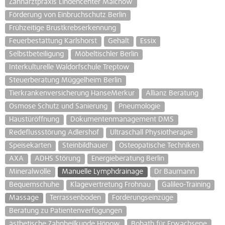
Zahnarztpraxis Lindencenter Malchow
Förderung von Einbruchschutz Berlin
Frühzeitige Brustkrebserkennung
Feuerbestattung Karlshorst
Gehalt
Essix
Selbstbeteiligung
Möbeltischler Berlin
Interkulturelle Waldorfschule Treptow
Steuerberatung Müggelheim Berlin
Tierkrankenversicherung HanseMerkur
Allianz Beratung
Osmose Schutz und Sanierung
Pneumologie
Haustüröffnung
Dokumentenmanagement DMS
Redeflussstörung Adlershof
Ultraschall Physiotherapie
Speisekarten
Steinbildhauer
Osteopatische Techniken
AXA
ADHS Störung
Energieberatung Berlin
Mineralwolle
Manuelle Lymphdrainage
Dr Baumann
Bequemschuhe
Klagevertretung Frohnau
Galileo-Training
Massage
Terrassenboden
Forderungseinzüge
Beratung zu Patientenverfügungen
ästhetische Zahnheilkunde Hönow
Bobath für Erwachsene