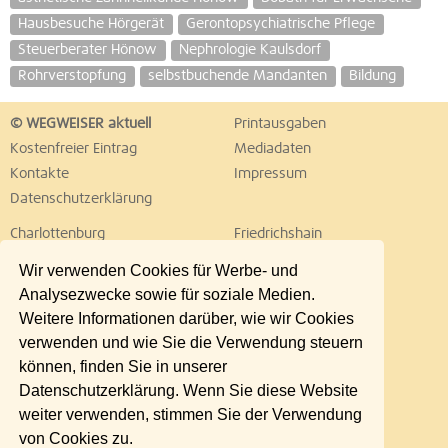
Hausbesuche Hörgerät
Gerontopsychiatrische Pflege
Steuerberater Hönow
Nephrologie Kaulsdorf
Rohrverstopfung
selbstbuchende Mandanten
Bildung
© WEGWEISER aktuell
Printausgaben
Kostenfreier Eintrag
Mediadaten
Kontakte
Impressum
Datenschutzerklärung
Charlottenburg
Friedrichshain
Hellersdorf
Hohenschönhausen
Wir verwenden Cookies für Werbe- und
Köpenick
Kreuzberg
Analysezwecke sowie für soziale Medien.
Lichtenberg
Marzahn
Weitere Informationen darüber, wie wir Cookies
Mitte
Neukölln
verwenden und wie Sie die Verwendung steuern
Pankow
Prenzlauer Berg
können, finden Sie in unserer
Reinickendorf
Schöneberg
Datenschutzerklärung. Wenn Sie diese Website
Spandau
Steglitz
weiter verwenden, stimmen Sie der Verwendung
Tempelhof
Tiergarten
von Cookies zu.