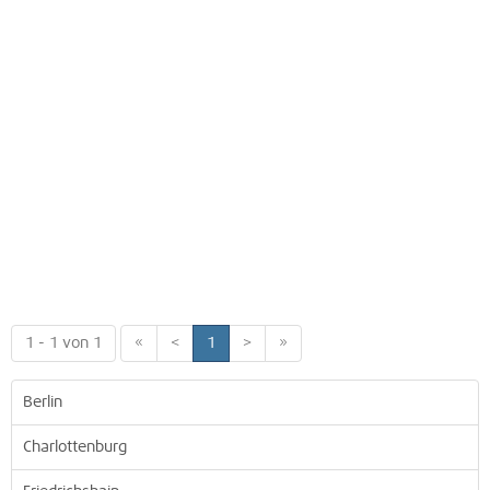
1 - 1 von 1
«
<
1
>
»
Berlin
Charlottenburg