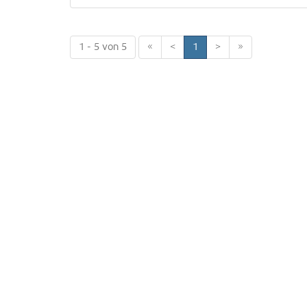
1 - 5 von 5
«
<
1
>
»