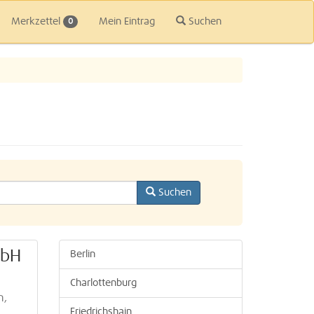
Merkzettel
Mein Eintrag
Suchen
0
Suchen
mbH
Berlin
Charlottenburg
n,
Friedrichshain