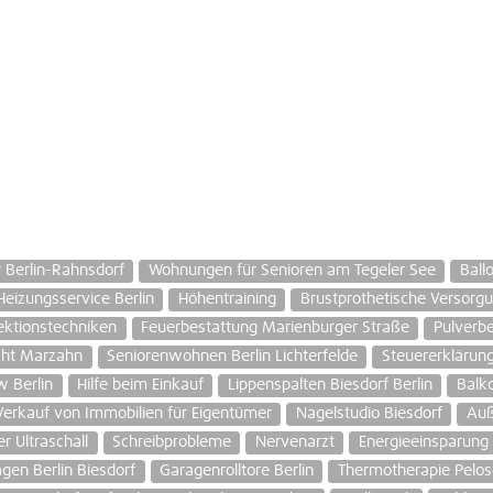
 Berlin-Rahnsdorf
Wohnungen für Senioren am Tegeler See
Ball
Heizungsservice Berlin
Höhentraining
Brustprothetische Versorg
jektionstechniken
Feuerbestattung Marienburger Straße
Pulverb
cht Marzahn
Seniorenwohnen Berlin Lichterfelde
Steuererklärung
w Berlin
Hilfe beim Einkauf
Lippenspalten Biesdorf Berlin
Balk
Verkauf von Immobilien für Eigentümer
Nagelstudio Biesdorf
Auß
r Ultraschall
Schreibprobleme
Nervenarzt
Energieeinsparung
gen Berlin Biesdorf
Garagenrolltore Berlin
Thermotherapie Pelos