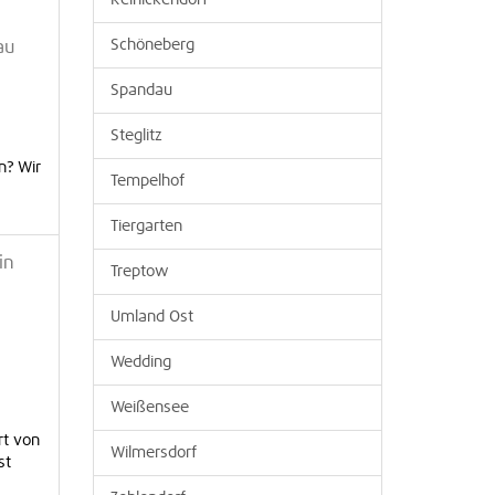
Reinickendorf
Schöneberg
au
Spandau
Steglitz
n? Wir
Tempelhof
Tiergarten
in
Treptow
Umland Ost
Wedding
Weißensee
rt von
Wilmersdorf
st