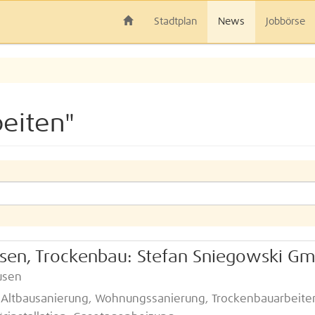
Stadtplan
News
Jobbörse
beiten"
liesen, Trockenbau: Stefan Sniegowski G
usen
 Altbausanierung, Wohnungssanierung, Trockenbauarbeite