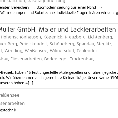
ärinstallation, Gasetagenheizung
olgenden Bereichen: ⇒ Badmodernisierung aus einer Hand ⇒
rmepumpen und Solartechnik Individuelle Fragen klären wir sehr g
Müller GmbH, Maler und Lackierarbeiten
rf, Hohenschönhausen, Köpenick, Kreuzberg, Lichtenberg,
uer Berg, Reinickendorf, Schöneberg, Spandau, Steglitz,
st, Wedding, Weißensee, Wilmersdorf, Zehlendorf
sbau, Fliesenarbeiten, Bodenleger, Trockenbau,
-Betrieb, haben 15 fest angestellte Malergesellen und führen jegliche 
rch. Wir übernehmen auch gerne Ihre Kleinaufträge. Unser Name "PIOT
 unseren hohen A[...]
 Weißensee
esenarbeiten
ngstechnik