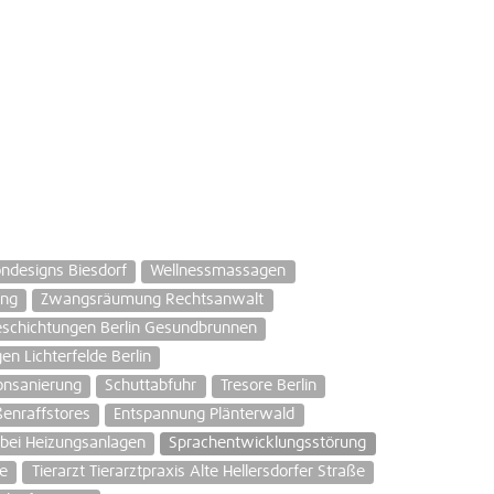
ondesigns Biesdorf
Wellnessmassagen
ung
Zwangsräumung Rechtsanwalt
eschichtungen Berlin Gesundbrunnen
en Lichterfelde Berlin
onsanierung
Schuttabfuhr
Tresore Berlin
enraffstores
Entspannung Plänterwald
 bei Heizungsanlagen
Sprachentwicklungsstörung
e
Tierarzt Tierarztpraxis Alte Hellersdorfer Straße