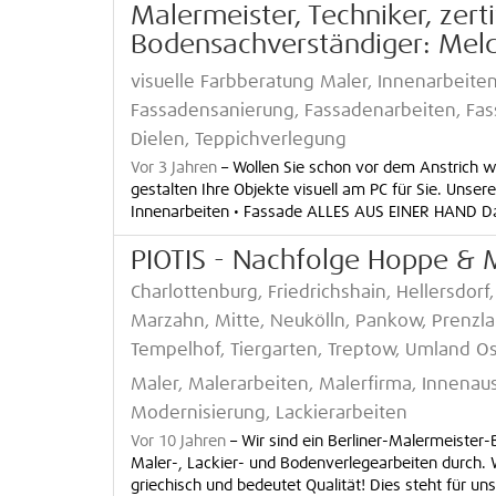
Malermeister, Techniker, zert
Bodensachverständiger: Mel
visuelle Farbberatung Maler, Innenarbeite
Fassadensanierung, Fassadenarbeiten, Fas
Dielen, Teppichverlegung
Vor 3 Jahren
–
Wollen Sie schon vor dem Anstrich 
gestalten Ihre Objekte visuell am PC für Sie. Unsere
Innenarbeiten • Fassade ALLES AUS EINER HAND Dami
PIOTIS - Nachfolge Hoppe & 
Charlottenburg, Friedrichshain, Hellersdo
Marzahn, Mitte, Neukölln, Pankow, Prenzla
Tempelhof, Tiergarten, Treptow, Umland O
Maler, Malerarbeiten, Malerfirma, Innenau
Modernisierung, Lackierarbeiten
Vor 10 Jahren
–
Wir sind ein Berliner-Malermeister-
Maler-, Lackier- und Bodenverlegearbeiten durch. 
griechisch und bedeutet Qualität! Dies steht für uns