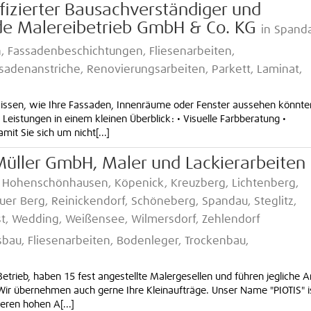
ifizierter Bausachverständiger und
de Malereibetrieb GmbH & Co. KG
in Spand
n, Fassadenbeschichtungen, Fliesenarbeiten,
sadenanstriche, Renovierungsarbeiten, Parkett, Laminat,
wissen, wie Ihre Fassaden, Innenräume oder Fenster aussehen könnte
 Leistungen in einem kleinen Überblick: • Visuelle Farbberatung •
t Sie sich um nicht[...]
Müller GmbH, Maler und Lackierarbeiten
rf, Hohenschönhausen, Köpenick, Kreuzberg, Lichtenberg,
uer Berg, Reinickendorf, Schöneberg, Spandau, Steglitz,
st, Wedding, Weißensee, Wilmersdorf, Zehlendorf
sbau, Fliesenarbeiten, Bodenleger, Trockenbau,
Betrieb, haben 15 fest angestellte Malergesellen und führen jegliche A
Wir übernehmen auch gerne Ihre Kleinaufträge. Unser Name "PIOTIS" i
eren hohen A[...]