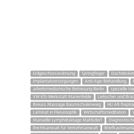
Erdgeschosswohnung
Springfinger
Dachdecker
Implantatversorgungen
Anti-Age-Behandlung
arbeitsmedizinische Betreuung Berlin
spezielle In
VW Kfz-Werkstatt Marienfelde
Liebscher und Bra
Breuss Massage Baumschulenweg
HU Alt-Trepto
Laminat in Fliesenoptik
Wirtschaftsmeditation
Manuelle Lymphdrainage Mahlsdorf
Diagnostische
Rechtsanwalt für Verkehrsanwalt
Briefkastenanla