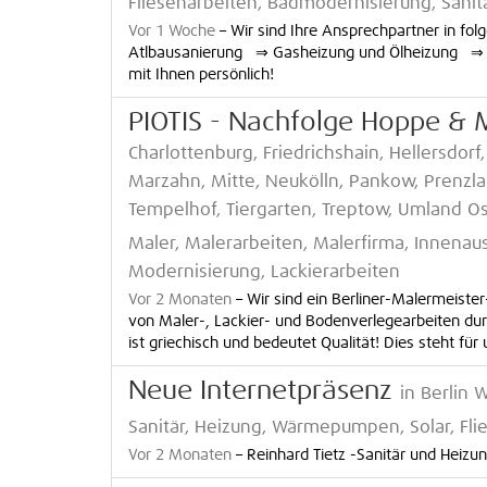
Fliesenarbeiten, Badmodernisierung, Sanit
Vor 1 Woche
–
Wir sind Ihre Ansprechpartner in f
Atlbausanierung ⇒ Gasheizung und Ölheizung ⇒ Wä
mit Ihnen persönlich!
PIOTIS - Nachfolge Hoppe & 
Charlottenburg, Friedrichshain, Hellersdo
Marzahn, Mitte, Neukölln, Pankow, Prenzla
Tempelhof, Tiergarten, Treptow, Umland O
Maler, Malerarbeiten, Malerfirma, Innenau
Modernisierung, Lackierarbeiten
Vor 2 Monaten
–
Wir sind ein Berliner-Malermeister
von Maler-, Lackier- und Bodenverlegearbeiten du
ist griechisch und bedeutet Qualität! Dies steht für
Neue Internetpräsenz
in Berlin
Sanitär, Heizung, Wärmepumpen, Solar, Fli
Vor 2 Monaten
–
Reinhard Tietz -Sanitär und Heizu