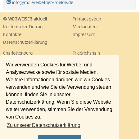
info@malereibetrieb-melde.de
© WEGWEISER aktuell
Printausgaben
Kostenfreier Eintrag
Mediadaten
Kontakte
Impressum
Datenschutzerklärung
Charlottenburg
Friedrichshain
Hellersdorf
Hohenschönhausen
Wir verwenden Cookies für Werbe- und
Köpenick
Kreuzberg
Analysezwecke sowie für soziale Medien.
Lichtenberg
Marzahn
Weitere Informationen darüber, wie wir Cookies
Mitte
Neukölln
verwenden und wie Sie die Verwendung steuern
Pankow
Prenzlauer Berg
können, finden Sie in unserer
Reinickendorf
Schöneberg
Datenschutzerklärung. Wenn Sie diese Website
Spandau
Steglitz
weiter verwenden, stimmen Sie der Verwendung
Tempelhof
Tiergarten
von Cookies zu.
Treptow
Umland Ost
Zu unserer Datenschutzerklärung
Wedding
Weißensee
Wilmersdorf
Zehlendorf