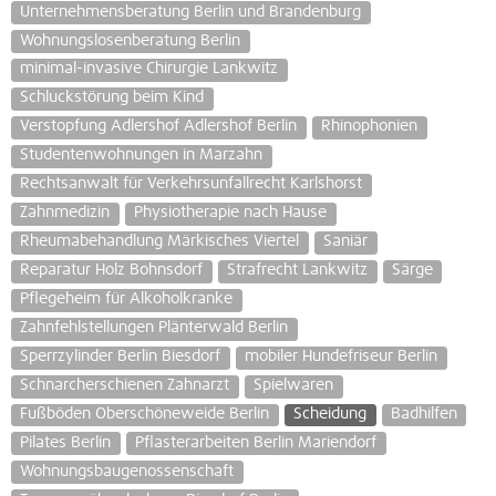
Unternehmensberatung Berlin und Brandenburg
Wohnungslosenberatung Berlin
minimal-invasive Chirurgie Lankwitz
Schluckstörung beim Kind
Verstopfung Adlershof Adlershof Berlin
Rhinophonien
Studentenwohnungen in Marzahn
Rechtsanwalt für Verkehrsunfallrecht Karlshorst
Zahnmedizin
Physiotherapie nach Hause
Rheumabehandlung Märkisches Viertel
Saniär
Reparatur Holz Bohnsdorf
Strafrecht Lankwitz
Särge
Pflegeheim für Alkoholkranke
Zahnfehlstellungen Plänterwald Berlin
Sperrzylinder Berlin Biesdorf
mobiler Hundefriseur Berlin
Schnarcherschienen Zahnarzt
Spielwaren
Fußböden Oberschöneweide Berlin
Scheidung
Badhilfen
Pilates Berlin
Pflasterarbeiten Berlin Mariendorf
Wohnungsbaugenossenschaft