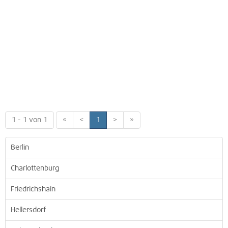
1 - 1 von 1
«
<
1
>
»
Berlin
Charlottenburg
Friedrichshain
Hellersdorf