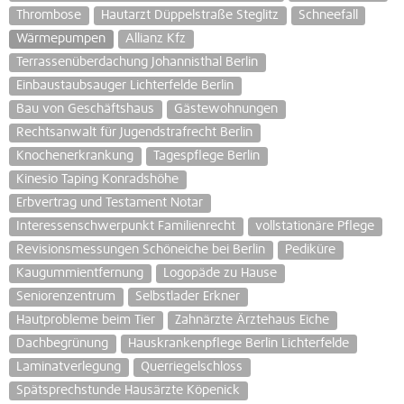
Thrombose
Hautarzt Düppelstraße Steglitz
Schneefall
Wärmepumpen
Allianz Kfz
Terrassenüberdachung Johannisthal Berlin
Einbaustaubsauger Lichterfelde Berlin
Bau von Geschäftshaus
Gästewohnungen
Rechtsanwalt für Jugendstrafrecht Berlin
Knochenerkrankung
Tagespflege Berlin
Kinesio Taping Konradshöhe
Erbvertrag und Testament Notar
Interessenschwerpunkt Familienrecht
vollstationäre Pflege
Revisionsmessungen Schöneiche bei Berlin
Pediküre
Kaugummientfernung
Logopäde zu Hause
Seniorenzentrum
Selbstlader Erkner
Hautprobleme beim Tier
Zahnärzte Ärztehaus Eiche
Dachbegrünung
Hauskrankenpflege Berlin Lichterfelde
Laminatverlegung
Querriegelschloss
Spätsprechstunde Hausärzte Köpenick