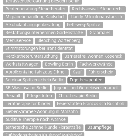
Terrassenüberdachung Biesdorf Berlin
Rentenberatung Steuerberater
Rechtsanwalt Steuerrecht
Migränebehandlung Kaulsdorf
Handy Mikrofonaustausch
Alkoholabhängigenberatung
Fett-weg-Spritze
Bestattungsunternehmen Gartenstraße
Grabmäler
Menüservice
Bleaching Wartenberg
Stimmstörungen bei Transidentität
Herzkatheteruntersuchung
Barrierefrei Wohnen Köpenick
Werkstattwagen
Bowling Berlin
Fachwerkwände
Abrollcontainerfahrzeug Erkner
Kauf
Führerschein
Seminar Spritzenschein Berlin
Ergotherapeuten
SB-Waschsalon Berlin
Jugend- und Gemeinwesenarbeit
Renault
Pflegestufen
Chirotherapie Berlin
Lerntherapie für Kinder
Feuerstätten Französisch Buchholz
Sieben-Zimmer-Wohnung in Marzahn
auditive Therapie nach Warnke
ästhetische Zahnheilkunde Florastraße
Baumpflege
Fußbodenarbeiten Kaulsdorf Mahlsdorf