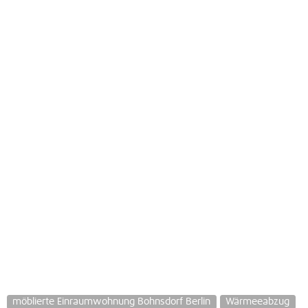
möblierte Einraumwohnung Bohnsdorf Berlin
Wärmeeabzug