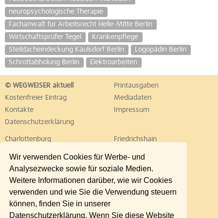
neuropsychologische Therapie
Fachanwalt für Arbeitsrecht Helle-Mitte Berlin
Wirtschaftsprüfer Tegel
Krankenpflege
Steildacheindeckung Kaulsdorf Berlin
Logopädin Berlin
Schrottabholung Berlin
Elektroarbeiten
© WEGWEISER aktuell
Printausgaben
Kostenfreier Eintrag
Mediadaten
Kontakte
Impressum
Datenschutzerklärung
Charlottenburg
Friedrichshain
Hellersdorf
Hohenschönhausen
Wir verwenden Cookies für Werbe- und
Köpenick
Kreuzberg
Analysezwecke sowie für soziale Medien.
Lichtenberg
Marzahn
Weitere Informationen darüber, wie wir Cookies
Mitte
Neukölln
verwenden und wie Sie die Verwendung steuern
Pankow
Prenzlauer Berg
können, finden Sie in unserer
Reinickendorf
Schöneberg
Datenschutzerklärung. Wenn Sie diese Website