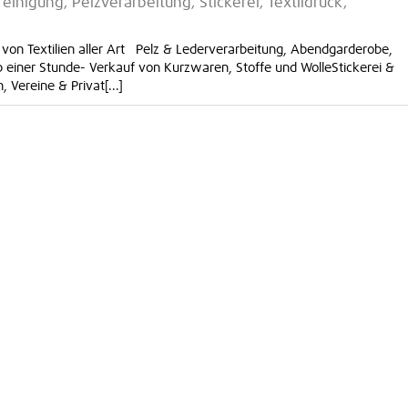
inigung, Pelzverarbeitung, Stickerei, Textildruck,
on Textilien aller Art Pelz & Lederverarbeitung, Abendgarderobe,
einer Stunde- Verkauf von Kurzwaren, Stoffe und WolleStickerei &
 Vereine & Privat[...]