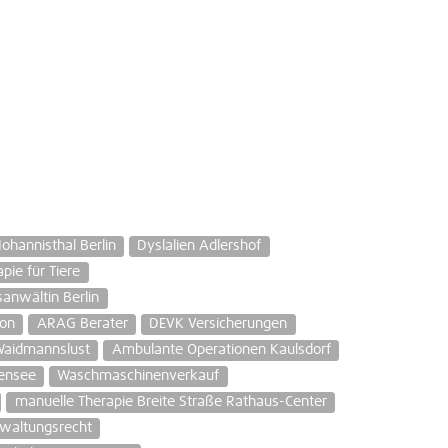
Johannisthal Berlin
Dyslalien Adlershof
pie für Tiere
sanwältin Berlin
ion
ARAG Berater
DEVK Versicherungen
aidmannslust
Ambulante Operationen Kaulsdorf
ensee
Waschmaschinenverkauf
manuelle Therapie Breite Straße Rathaus-Center
waltungsrecht