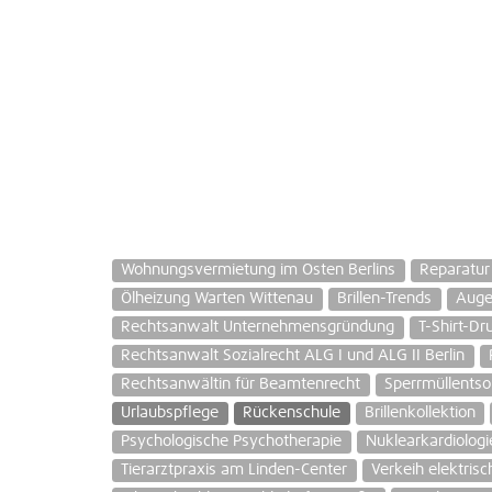
Wohnungsvermietung im Osten Berlins
Reparatur
Ölheizung Warten Wittenau
Brillen-Trends
Auge
Rechtsanwalt Unternehmensgründung
T-Shirt-Dr
Rechtsanwalt Sozialrecht ALG I und ALG II Berlin
Rechtsanwältin für Beamtenrecht
Sperrmüllents
Urlaubspflege
Rückenschule
Brillenkollektion
Psychologische Psychotherapie
Nuklearkardiologi
Tierarztpraxis am Linden-Center
Verkeih elektrisc