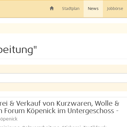
Stadtplan
News
Jobbörse
beitung"
rei & Verkauf von Kurzwaren, Wolle &
 im Forum Köpenick im Untergeschoss -
 Köpenick