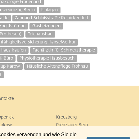
näkologie Frauenarzt
rseeumzug Berlin
Einlagen
alde
Zahnarzt Schloßstraße Reinickendorf
Angststörung
Gasheizungen
Prothesen)
Teichausbau
nfähigkeitsversicherung HanseMerkur
Haus kaufen
Fachärztin für Schmerztherapie
K-Büro
Physiotherapie Hausbesuch
-up Karow
Häusliche Altenpflege Frohnau
s
ontakte
öpenick
Kreuzberg
ankow
Prenzlauer Berg
empelhof
Tiergarten
 Cookies verwenden und wie Sie die