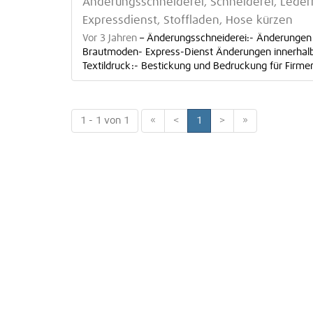
Änderungsschneiderei, Schneiderei, Lederre
Expressdienst, Stoffladen, Hose kürzen
Vor 3 Jahren
–
Änderungsschneiderei:- Änderungen v
Brautmoden- Express-Dienst Änderungen innerhalb 
Textildruck:- Bestickung und Bedruckung für Firmen,
1 - 1 von 1
«
<
1
>
»