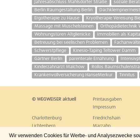
Jahresabschluss Mahlsdorfer Straße
soziale Bera
Berlin Raumgestaltung Berlin
Dachklempnermeist
Ergotherapie zu Hause
Kryotherapie Vereisung Bi
Massage mit Muschelsteinen
Orthopädietechni
Wohnungstüren Altglienicke
Immobilien als Kapita
Betreuung bei seelischen Problemen
Fachanwältin
Schwerstpflege
Kinesio-Taping Teltower Damm
Gärtner Berlin
parenterale Ernährung
Intensivp
Kinderzahnarzt Malchow
Rollos Baumschulenstr
Krankenvollversicherung HanseMerkur
Tinnitus
© WEGWEISER aktuell
Printausgaben
Impressum
Charlottenburg
Friedrichshain
Lichtenberg
Marzahn
Reinickendorf
Schöneberg
Wir verwenden Cookies für Werbe- und Analysezwecke sowie