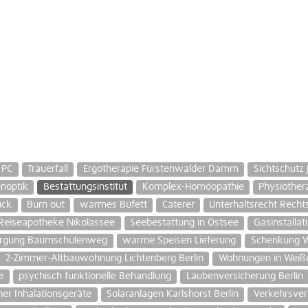
 PC
Trauerfall
Ergotherapie Fürstenwalder Damm
Sichtschutz 
noptik
Bestattungsinstitut
Komplex-Homöopathie
Physiothera
uck
Burn out
warmes Büfett
Caterer
Unterhaltsrecht Recht
Reiseapotheke Nikolassee
Seebestattung in Ostsee
Gasinstallat
orgung Baumschulenweg
warme Speisen Lieferung
Schenkung W
2-Zimmer-Altbauwohnung Lichtenberg Berlin
Wohnungen in Weiß
e
psychisch funktionelle Behandlung
Laubenversicherung Berlin
her Inhalationsgeräte
Solaranlagen Karlshorst Berlin
Verkehrsver