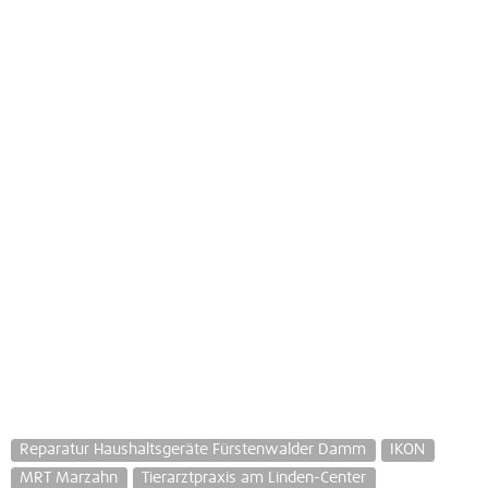
Reparatur Haushaltsgeräte Fürstenwalder Damm
IKON
MRT Marzahn
Tierarztpraxis am Linden-Center