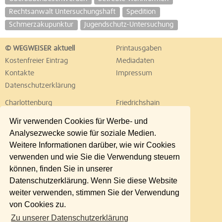
Rechtsanwalt Untersuchungshaft
Spedition
Schmerzakupunktur
Jugendschutz-Untersuchung
© WEGWEISER aktuell
Printausgaben
Kostenfreier Eintrag
Mediadaten
Kontakte
Impressum
Datenschutzerklärung
Charlottenburg
Friedrichshain
Hellersdorf
Hohenschönhausen
Wir verwenden Cookies für Werbe- und
Köpenick
Kreuzberg
Analysezwecke sowie für soziale Medien.
Lichtenberg
Marzahn
Weitere Informationen darüber, wie wir Cookies
Mitte
Neukölln
verwenden und wie Sie die Verwendung steuern
Pankow
Prenzlauer Berg
können, finden Sie in unserer
Reinickendorf
Schöneberg
Datenschutzerklärung. Wenn Sie diese Website
Spandau
Steglitz
weiter verwenden, stimmen Sie der Verwendung
Tempelhof
Tiergarten
von Cookies zu.
Treptow
Umland Ost
Zu unserer Datenschutzerklärung