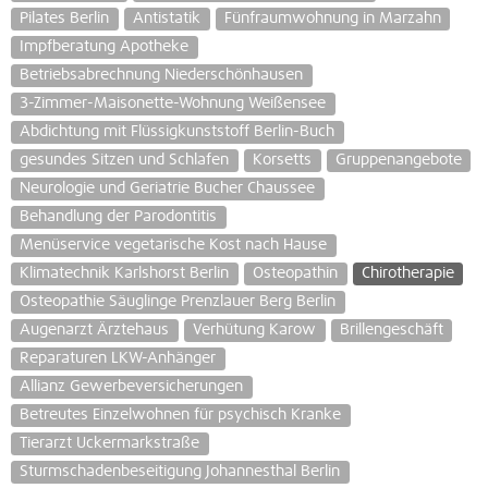
Pilates Berlin
Antistatik
Fünfraumwohnung in Marzahn
Impfberatung Apotheke
Betriebsabrechnung Niederschönhausen
3-Zimmer-Maisonette-Wohnung Weißensee
Abdichtung mit Flüssigkunststoff Berlin-Buch
gesundes Sitzen und Schlafen
Korsetts
Gruppenangebote
Neurologie und Geriatrie Bucher Chaussee
Behandlung der Parodontitis
Menüservice vegetarische Kost nach Hause
Klimatechnik Karlshorst Berlin
Osteopathin
Chirotherapie
Osteopathie Säuglinge Prenzlauer Berg Berlin
Augenarzt Ärztehaus
Verhütung Karow
Brillengeschäft
Reparaturen LKW-Anhänger
Allianz Gewerbeversicherungen
Betreutes Einzelwohnen für psychisch Kranke
Tierarzt Uckermarkstraße
Sturmschadenbeseitigung Johannesthal Berlin