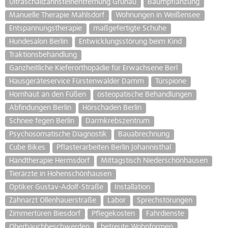
Ultraschallzahnsteinentfernung Grünau
Baumpflanzung
Manuelle Therapie Mahlsdorf
Wohnungen in Weißensee
Entspannungstherapie
maßgefertigte Schuhe
Hundesalon Berlin
Entwicklungsstörung beim Kind
Traktionsbehandlung
Ganzheitliche Kieferorthopädie für Erwachsene Berl
Hausgeräteservice Fürstenwalder Damm
Türspione
Hornhaut an den Füßen
osteopatische Behandlungen
Abfindungen Berlin
Hörschaden Berlin
Schnee fegen Berlin
Darmkrebszentrum
Psychosomatische Diagnostik
Bauabrechnung
Cube Bikes
Pflasterarbeiten Berlin Johannisthal
Handtherapie Hermsdorf
Mittagstisch Niederschönhausen
Tierärzte in Hohenschönhausen
Optiker Gustav-Adolf-Straße
Installation
Zahnarzt Ollenhauerstraße
Labor
Sprechstörungen
Zimmertüren Biesdorf
Pflegekosten
Fahrdienste
Oberbauchbeschwerden
betreute Wohnformen