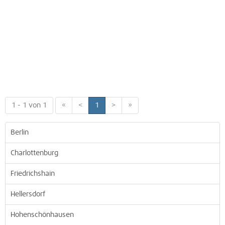
1 - 1 von 1
«
<
1
>
»
Berlin
Charlottenburg
Friedrichshain
Hellersdorf
Hohenschönhausen