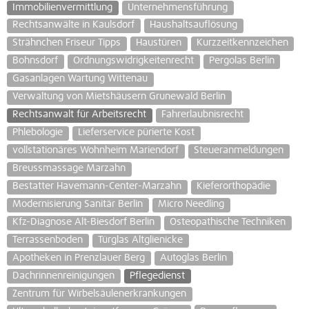
Immobilienvermittlung
Unternehmensführung
Rechtsanwälte in Kaulsdorf
Haushaltsauflösung
Strähnchen Friseur Tipps
Haustüren
Kurzzeitkennzeichen
Bohnsdorf
Ordnungswidrigkeitenrecht
Pergolas Berlin
Gasanlagen Wartung Wittenau
Verwaltung von Mietshäusern Grunewald Berlin
Rechtsanwalt für Arbeitsrecht
Fahrerlaubnisrecht
Phlebologie
Lieferservice pürierte Kost
vollstationäres Wohnheim Mariendorf
Steueranmeldungen
Breussmassage Marzahn
Bestatter Havemann-Center-Marzahn
Kieferorthopädie
Modernisierung Sanitär Berlin
Micro Needling
Kfz-Diagnose Alt-Biesdorf Berlin
Osteopathische Techniken
Terrassenboden
Türglas Altglienicke
Apotheken in Prenzlauer Berg
Autoglas Berlin
Dachrinnenreinigungen
Pflegedienst
Zentrum für Wirbelsäulenerkrankungen