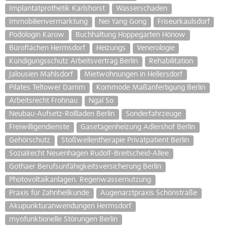
Implantatprothetik Karlshorst
Wasserschaden
Immobilienvermarktung
Nei Yang Gong
Friseurkaulsdorf
Podologin Karow
Buchhaltung Hoppegarten Hönow
Büroflächen Hermsdorf
Heizungs
Venerologie
Kündigungsschutz Arbeitsvertrag Berlin
Rehabilitation
Jalousien Mahlsdorf
Mietwohnungen in Hellersdorf
Pilates Teltower Damm
Kommode Maßanfertigung Berlin
Arbeitsrecht Frohnau
Ngal So
Neubau-Aufsetz-Rollladen Berlin
Sonderfahrzeuge
Freiwilligendienste
Gasetagenheizung Adlershof Berlin
Gehörschutz
Stoßwellentherapie Privatpatient Berlin
Sozialrecht Neuenhagen Rudolf-Breitscheid-Allee
Gothaer Berufsunfähigkeitsversicherung Berlin
Photovoltaikanlagen. Regenwassernutzung
Praxis für Zahnheilkunde
Augenarztpraxis Schönstraße
Akupunkturanwendungen Hermsdorf
myofunktionelle Störungen Berlin