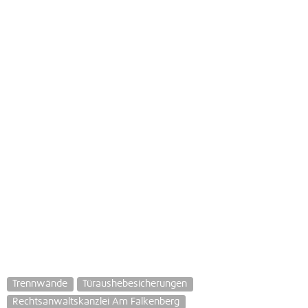
Trennwände
Türaushebesicherungen
Rechtsanwaltskanzlei Am Falkenberg