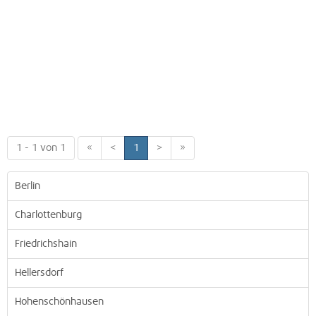
1 - 1 von 1
«
<
1
>
»
Berlin
Charlottenburg
Friedrichshain
Hellersdorf
Hohenschönhausen