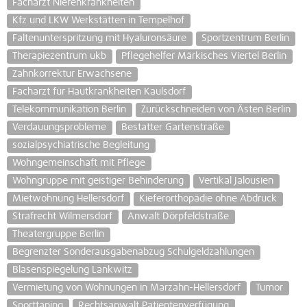
Facharzt Nierenkrankheiten
Kfz und LKW Werkstätten in Tempelhof
Faltenunterspritzung mit Hyaluronsäure
Sportzentrum Berlin
Therapiezentrum ukb
Pflegehelfer Märkisches Viertel Berlin
Zahnkorrektur Erwachsene
Facharzt für Hautkrankheiten Kaulsdorf
Telekommunikation Berlin
Zurückschneiden von Ästen Berlin
Verdauungsprobleme
Bestatter Gartenstraße
sozialpsychiatrische Begleitung
Wohngemeinschaft mit Pflege
Wohngruppe mit geistiger Behinderung
Vertikal Jalousien
Mietwohnung Hellersdorf
Kieferorthopädie ohne Abdruck
Strafrecht Wilmersdorf
Anwalt Dörpfeldstraße
Theatergruppe Berlin
Begrenzter Sonderausgabenabzug Schulgeldzahlungen
Blasenspiegelung Lankwitz
Vermietung von Wohnungen in Marzahn-Hellersdorf
Tumor
Sporttaping
Rechtsanwalt Patientenverfügung