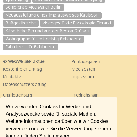
Seniorenservice Maler Berlin
Neuausstellung eines Impfausweises Kaulsdorf
Bußgeldbesche
videogestützte Endoskopie Tierarzt
Käsetheke Bio und aus der Region Grünau
Wohngruppe für mit geistig Behinderte
Fahrdienst für Behinderte
© WEGWEISER aktuell
Printausgaben
Kostenfreier Eintrag
Mediadaten
Kontakte
Impressum
Datenschutzerklärung
Charlottenburg
Friedrichshain
Hellersdorf
Hohenschönhausen
Wir verwenden Cookies für Werbe- und
Köpenick
Kreuzberg
Analysezwecke sowie für soziale Medien.
Lichtenberg
Marzahn
Weitere Informationen darüber, wie wir Cookies
Mitte
Neukölln
verwenden und wie Sie die Verwendung steuern
Pankow
Prenzlauer Berg
können, finden Sie in unserer