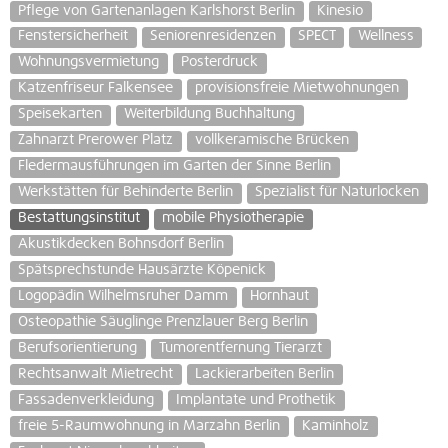
Pflege von Gartenanlagen Karlshorst Berlin
Kinesio
Fenstersicherheit
Seniorenresidenzen
SPECT
Wellness
Wohnungsvermietung
Posterdruck
Katzenfriseur Falkensee
provisionsfreie Mietwohnungen
Speisekarten
Weiterbildung Buchhaltung
Zahnarzt Prerower Platz
vollkeramische Brücken
Fledermausführungen im Garten der Sinne Berlin
Werkstätten für Behinderte Berlin
Spezialist für Naturlocken
Bestattungsinstitut
mobile Physiotherapie
Akustikdecken Bohnsdorf Berlin
Spätsprechstunde Hausärzte Köpenick
Logopädin Wilhelmsruher Damm
Hornhaut
Osteopathie Säuglinge Prenzlauer Berg Berlin
Berufsorientierung
Tumorentfernung Tierarzt
Rechtsanwalt Mietrecht
Lackierarbeiten Berlin
Fassadenverkleidung
Implantate und Prothetik
freie 5-Raumwohnung in Marzahn Berlin
Kaminholz