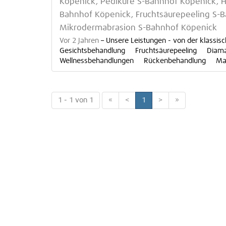
Köpenick, Pediküre S-Bahnhof Köpenick, 
Bahnhof Köpenick, Fruchtsäurepeeling S-
Mikrodermabrasion S-Bahnhof Köpenick
Vor 2 Jahren
–
Unsere Leistungen - von der klass
Gesichtsbehandlung Fruchtsäurepeeling Dia
Wellnessbehandlungen Rückenbehandlung Ma
1 - 1 von 1
«
<
1
>
»