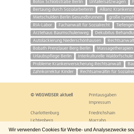
Botox Schloßstraße Berlin
Unfallersatzwagen
Bertaung durch Sozialarbeiterin
Allianz Krankenz
Mietschulden Berlin Gesundbrunnen
große Lymph
RIA-Labor
Fachanwalt für Sozialrecht
Tiefeng
Ärztehaus Baumschulenweg
Dekubitus Behandl
Autolackierung Niederschönhausen
Rechtsanwalt 
Bobath Prenzlauer Berg Berlin
Massagetherapien
Urlaubspflege Berlin
Interkulturelle Waldorfschule 
Probleme Krankenversicherung Rechtsanwalt
Bau
Zahnkorrektur Kinder
Rechtsanwältin für Sozialre
© WEGWEISER aktuell
Printausgaben
Impressum
Charlottenburg
Friedrichshain
Lichtenberg
Marzahn
Reinickendorf
Schöneberg
Wir verwenden Cookies für Werbe- und Analysezwecke sowie