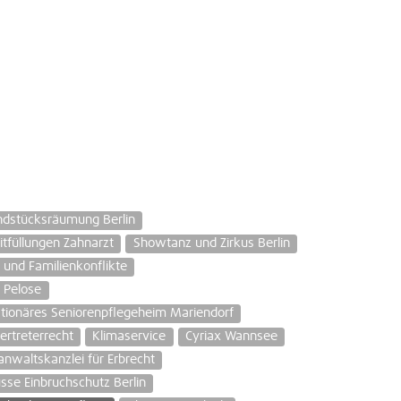
ndstücksräumung Berlin
tfüllungen Zahnarzt
Showtanz und Zirkus Berlin
 und Familienkonflikte
Pelose
ationäres Seniorenpflegeheim Mariendorf
ertreterrecht
Klimaservice
Cyriax Wannsee
nwaltskanzlei für Erbrecht
üsse Einbruchschutz Berlin