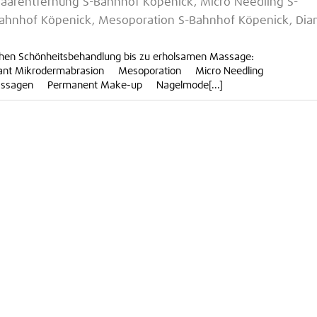
Haarentfernung S-Bahnhof Köpenick, Micro Needling S-
Bahnhof Köpenick, Mesoporation S-Bahnhof Köpenick, Di
ischen Schönheitsbehandlung bis zu erholsamen Massage:
mant Mikrodermabrasion Mesoporation Micro Needling
ssagen Permanent Make-up Nagelmode[...]