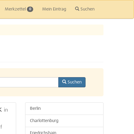
Merkzettel
Mein Eintrag
Suchen
0
Suchen
k
Berlin
in
Charlottenburg
f
Friedrichshain