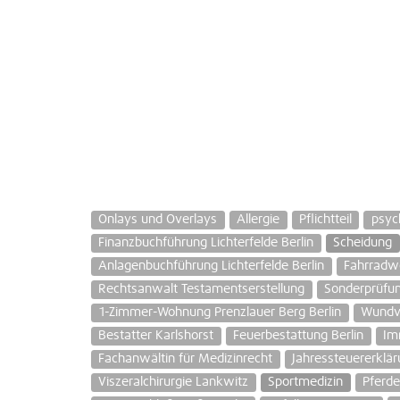
Onlays und Overlays
Allergie
Pflichtteil
psyc
Finanzbuchführung Lichterfelde Berlin
Scheidung
Anlagenbuchführung Lichterfelde Berlin
Fahrradw
Rechtsanwalt Testamentserstellung
Sonderprüfun
1-Zimmer-Wohnung Prenzlauer Berg Berlin
Wundve
Bestatter Karlshorst
Feuerbestattung Berlin
Im
Fachanwältin für Medizinrecht
Jahressteuererklä
Viszeralchirurgie Lankwitz
Sportmedizin
Pferde