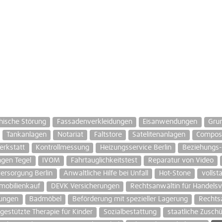
hische Störung
Fassadenverkleidungen
Eisanwendungen
Gru
Tankanlagen
Notariat
Faltstore
Satelitenanlagen
Composi
erkstatt
Kontrollmessung
Heizungsservice Berlin
Beziehungs-
gen Tegel
IVOM
Fahrtauglichkeitstest
Reparatur von Video
rsorgung Berlin
Anwaltliche Hilfe bei Unfall
Hot-Stone
vollst
mobilienkauf
DEVK Versicherungen
Rechtsanwältin für Handelsv
rungen
Badmöbel
Beförderung mit spezieller Lagerung
Rechtsa
gestützte Therapie für Kinder
Sozialbestattung
staatliche Zusch