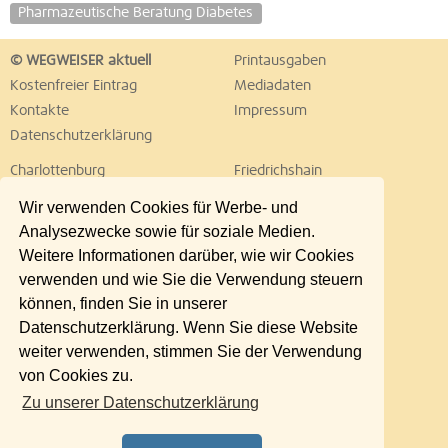
Pharmazeutische Beratung Diabetes
© WEGWEISER aktuell
Printausgaben
Kostenfreier Eintrag
Mediadaten
Kontakte
Impressum
Datenschutzerklärung
Charlottenburg
Friedrichshain
Hellersdorf
Hohenschönhausen
Wir verwenden Cookies für Werbe- und
Köpenick
Kreuzberg
Analysezwecke sowie für soziale Medien.
Lichtenberg
Marzahn
Weitere Informationen darüber, wie wir Cookies
Mitte
Neukölln
verwenden und wie Sie die Verwendung steuern
Pankow
Prenzlauer Berg
können, finden Sie in unserer
Reinickendorf
Schöneberg
Datenschutzerklärung. Wenn Sie diese Website
Spandau
Steglitz
weiter verwenden, stimmen Sie der Verwendung
Tempelhof
Tiergarten
von Cookies zu.
Treptow
Umland Ost
Zu unserer Datenschutzerklärung
Wedding
Weißensee
Wilmersdorf
Zehlendorf