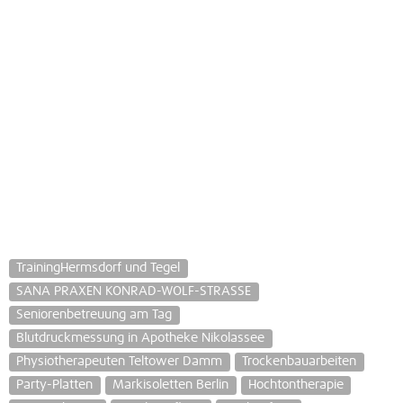
TrainingHermsdorf und Tegel
SANA PRAXEN KONRAD-WOLF-STRASSE
Seniorenbetreuung am Tag
Blutdruckmessung in Apotheke Nikolassee
Physiotherapeuten Teltower Damm
Trockenbauarbeiten
Party-Platten
Markisoletten Berlin
Hochtontherapie