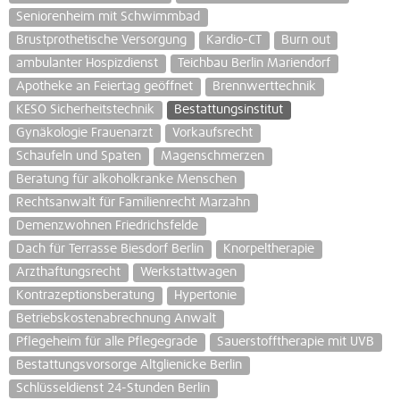
Seniorenheim mit Schwimmbad
Brustprothetische Versorgung
Kardio-CT
Burn out
ambulanter Hospizdienst
Teichbau Berlin Mariendorf
Apotheke an Feiertag geöffnet
Brennwerttechnik
KESO Sicherheitstechnik
Bestattungsinstitut
Gynäkologie Frauenarzt
Vorkaufsrecht
Schaufeln und Spaten
Magenschmerzen
Beratung für alkoholkranke Menschen
Rechtsanwalt für Familienrecht Marzahn
Demenzwohnen Friedrichsfelde
Dach für Terrasse Biesdorf Berlin
Knorpeltherapie
Arzthaftungsrecht
Werkstattwagen
Kontrazeptionsberatung
Hypertonie
Betriebskostenabrechnung Anwalt
Pflegeheim für alle Pflegegrade
Sauerstofftherapie mit UVB
Bestattungsvorsorge Altglienicke Berlin
Schlüsseldienst 24-Stunden Berlin