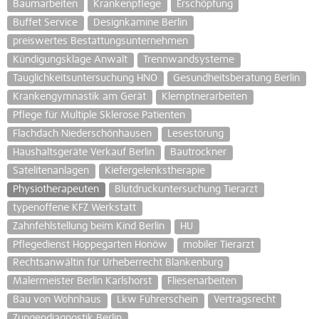
Baumarbeiten
Krankenpflege
Erschöpfung
Buffet Service
Designkamine Berlin
preiswertes Bestattungsunternehmen
Kündigungsklage Anwalt
Trennwandsysteme
Tauglichkeitsuntersuchung HNO
Gesundheitsberatung Berlin
Krankengymnastik am Gerät
Klemptnerarbeiten
Pflege für Multiple Sklerose Patienten
Flachdach Niederschönhausen
Lesestörung
Haushaltsgeräte Verkauf Berlin
Bautrockner
Satelitenanlagen
Kiefergelenkstherapie
Physiotherapeuten
Blutdruckuntersuchung Tierarzt
typenoffene KFZ Werkstatt
Zahnfehlstellung beim Kind Berlin
HU
Pflegedienst Hoppegarten Honöw
mobiler Tierarzt
Rechtsanwältin für Urheberrecht Blankenburg
Malermeister Berlin Karlshorst
Fliesenarbeiten
Bau von Wohnhaus
Lkw Führerschein
Vertragsrecht
Zungendiagnostik Berlin