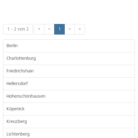
1 - 2 von 2
«
<
1
>
»
Berlin
Charlottenburg
Friedrichshain
Hellersdorf
Hohenschönhausen
Köpenick
Kreuzberg
Lichtenberg