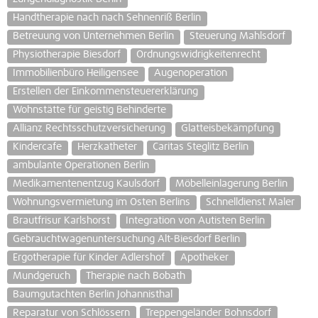
Handtherapie nach nach Sehnenriß Berlin
Betreuung von Unternehmen Berlin
Steuerung Mahlsdorf
Physiotherapie Biesdorf
Ordnungswidrigkeitenrecht
Immobilienbüro Heiligensee
Augenoperation
Erstellen der Einkommensteuererklärung
Wohnstätte für geistig Behinderte
Allianz Rechtsschutzversicherung
Glatteisbekämpfung
Kindercafe
Herzkatheter
Caritas Steglitz Berlin
ambulante Operationen Berlin
Medikamentenentzug Kaulsdorf
Möbelleinlagerung Berlin
Wohnungsvermietung im Osten Berlins
Schnelldienst Maler
Brautfrisur Karlshorst
Integration von Autisten Berlin
Gebrauchtwagenuntersuchung Alt-Biesdorf Berlin
Ergotherapie für Kinder Adlershof
Apotheker
Mundgeruch
Therapie nach Bobath
Baumgutachten Berlin Johannisthal
Reparatur von Schlössern
Treppengeländer Bohnsdorf