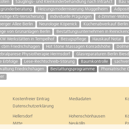
Exoten
Säuglings- und Kleinkinderbehandlung nach IntraAct
Bau v
tgründerberatung
Heizungsmodernisierung Müggelheim
Adiposi
nstige Kfz-Versicherung
individuelle Prägungen
4-Zimmer-Wohnun
rger Allee Berlin
Neurologie Köpenick
Küchenabverkauf Berlin
ege von Grünanlagen Berlin
Bestattungsunternehmen in Reinickend
LKW Werkstätten in Tempelhof
Bezugspflege
Hauskauf Notar
2 cbm Friedrichshagen
Hot Stone Massagen Konradshöhe
Dolme
ebralparese Physiotherapie Hermsdorf
Glasreparaturen Berlin Biesd
Erbfolge
Lese-Rechtschreib-Störung
Baumkontrolle
sachver
waltung Friedrichshagen
Bestattungsprogramme
Phoniatrische 
er
Kostenfreier Eintrag
Mediadaten
K
Datenschutzerklärung
Hellersdorf
Hohenschönhausen
K
Mitte
Neukölln
P