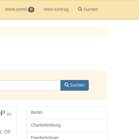
Merkzettel
Mein Eintrag
Suchen
0
Suchen
OP
Berlin
in
Charlottenburg
t, OP
Friedrichshain