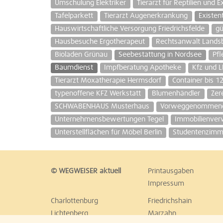
Umschulung Elektriker
Tierarzt für Reptilien und 
Tafelparkett
Tierarzt Augenerkrankung
Existen
Hauswirtschaftliche Versorgung Friedrichsfelde
gü
Hausbesuche Ergotherapeut
Rechtsanwalt Landsbe
Bioladen Grünau
Seebestattung in Nordsee
Pfl
Baumdienst
Impfberatung Apotheke
Kfz und 
Tierarzt Moxatherapie Hermsdorf
Container bis 1
typenoffene KFZ Werkstatt
Blumenhändler
Zer
SCHWABENHAUS Musterhaus
Vorweggenommene 
Unternehmensbewertungen Tegel
Immobilienver
Unterstellflächen für Möbel Berlin
Studentenzimm
© WEGWEISER aktuell
Printausgaben
Impressum
Charlottenburg
Friedrichshain
Lichtenberg
Marzahn