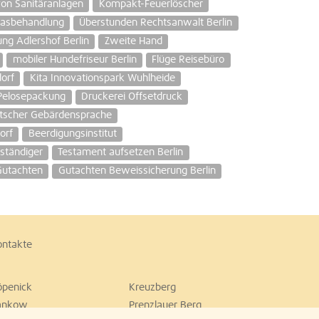
on Sanitäranlagen
Kompakt-Feuerlöscher
tasbehandlung
Überstunden Rechtsanwalt Berlin
g Adlershof Berlin
Zweite Hand
mobiler Hundefriseur Berlin
Flüge Reisebüro
orf
Kita Innovationspark Wuhlheide
Pelosepackung
Druckerei Offsetdruck
tscher Gebärdensprache
orf
Beerdigungsinstitut
ständiger
Testament aufsetzen Berlin
Gutachten
Gutachten Beweissicherung Berlin
ontakte
öpenick
Kreuzberg
ankow
Prenzlauer Berg