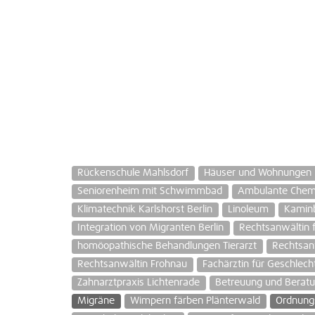
Rückenschule Mahlsdorf
Häuser und Wohnungen 
Seniorenheim mit Schwimmbad
Ambulante Chemo
Klimatechnik Karlshorst Berlin
Linoleum
Kaminb
Integration von Migranten Berlin
Rechtsanwältin f
homöopathische Behandlungen Tierarzt
Rechtsanw
Rechtsanwältin Frohnau
Fachärztin für Geschlech
Zahnarztpraxis Lichtenrade
Betreuung und Beratu
Migräne
Wimpern färben Plänterwald
Ordnung