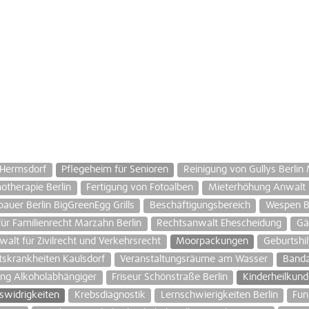
Hermsdorf
Pflegeheim für Senioren
Reinigung von Gullys Berlin
therapie Berlin
Fertigung von Fotoalben
Mieterhöhung Anwalt L
auer Berlin BigGreenEgg Grills
Beschäftigungsbereich
Wespen 
ür Familienrecht Marzahn Berlin
Rechtsanwalt Ehescheidung
Gä
alt für Zivilrecht und Verkehrsrecht
Moorpackungen
Geburtshil
tskrankheiten Kaulsdorf
Veranstaltungsräume am Wasser
Banda
ng Alkoholabhängiger
Friseur Schönstraße Berlin
Kinderheilkund
swidrigkeiten
Krebsdiagnostik
Lernschwierigkeiten Berlin
Fun