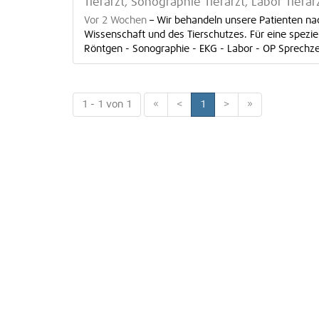
Tierarzt, Sonographie Tierarzt, Labor Tierar
Vor 2 Wochen
–
Wir behandeln unsere Patienten n
Wissenschaft und des Tierschutzes. Für eine spezie
Röntgen - Sonographie - EKG - Labor - OP Sprechzeit
1 - 1 von 1
«
<
1
>
»