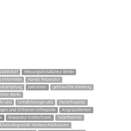
 Mahlsdorf
Heizungsinstallateur Berlin
ichterfelde
Handy Reparatur
Bekämpfung
JobCenter
gebrauchte Kleidung
rtner Berlin
fe ukb
Unfallchirurgie ukb
Tierorthopäde
gen und Orthesen Orthopäde
Angstpatienten
e
Reparatur Kühlschrank
Solarthermie
ktionsdiagnostik Niederschönhausen