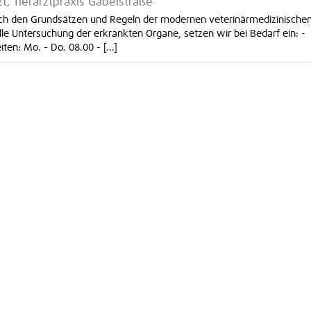
zt, Tierarztpraxis Gäbelstraße
ach den Grundsätzen und Regeln der modernen veterinärmedizinische
lle Untersuchung der erkrankten Organe, setzen wir bei Bedarf ein: -
en: Mo. - Do. 08.00 - [...]