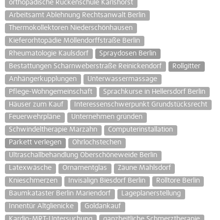
orthopädische Rückenschule Karlshorst
Arbeitsamt Ablehnung Rechtsanwalt Berlin
Thermokollektoren Niederschönhausen
Kieferorhtopädie Möllendorffstraße Berlin
Rheumatologie Kaulsdorf
Spraydosen Berlin
Bestattungen Scharnweberstraße Reinickendorf
Rollgitter
Anhängerkupplungen
Unterwassermassage
Pflege-Wohngemeinschaft
Sprachkurse in Hellersdorf Berlin
Häuser zum Kauf
Interessenschwerpunkt Grundstücksrecht
Feuerwehrpläne
Unternehmen gründen
Schwindeltherapie Marzahn
Computerinstallation
Parkett verlegen
Ohrlochstechen
Ultraschallbehandlung Oberschöneweide Berlin
Latexwäsche
Ornamentglas
Zäune Mahlsdorf
Knieschmerzen
Invisalign Biesdorf Berlin
Rolltore Berlin
Baumkataster Berlin Mariendorf
Lageplanerstellung
Innentür Altglienicke
Goldankauf
Kardio-MRT-Untersuchung
ganzheitliche Schmerztherapie