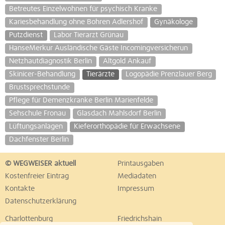
Betreutes Einzelwohnen für psychisch Kranke
Kariesbehandlung ohne Bohren Adlershof
Gynäkologe
Putzdienst
Labor Tierarzt Grünau
HanseMerkur Ausländische Gäste Incomingversicherun
Netzhautdiagnostik Berlin
Altgold Ankauf
Skinicer-Behandlung
Tierärzte
Logopädie Prenzlauer Berg
Brustsprechstunde
Pflege für Demenzkranke Berlin Marienfelde
Sehschule Fronau
Glasdach Mahlsdorf Berlin
Lüftungsanlagen
Kieferorthopädie für Erwachsene
Dachfenster Berlin
© WEGWEISER aktuell
Printausgaben
Kostenfreier Eintrag
Mediadaten
Kontakte
Impressum
Datenschutzerklärung
Charlottenburg
Friedrichshain