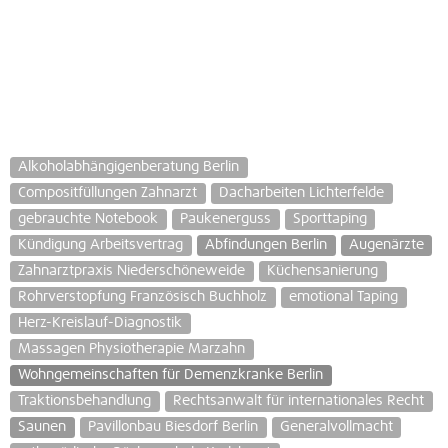
Alkoholabhängigenberatung Berlin
Compositfüllungen Zahnarzt
Dacharbeiten Lichterfelde
gebrauchte Notebook
Paukenerguss
Sporttaping
Kündigung Arbeitsvertrag
Abfindungen Berlin
Augenärzte
Zahnarztpraxis Niederschöneweide
Küchensanierung
Rohrverstopfung Französisch Buchholz
emotional Taping
Herz-Kreislauf-Diagnostik
Massagen Physiotherapie Marzahn
Wohngemeinschaften für Demenzkranke Berlin
Traktionsbehandlung
Rechtsanwalt für internationales Recht
Saunen
Pavillonbau Biesdorf Berlin
Generalvollmacht