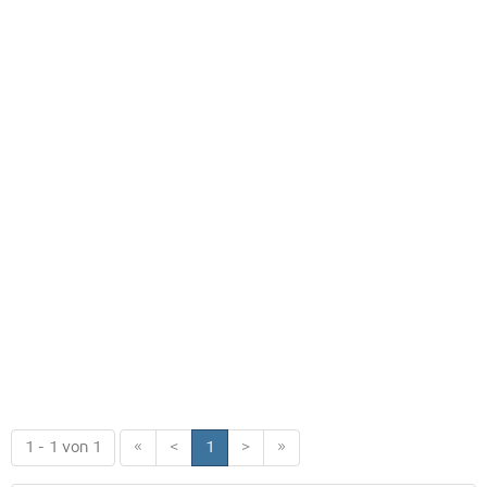
1 - 1 von 1
«
<
1
>
»