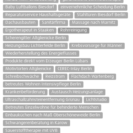
Baby Luftballons Biesdorf
einvernehmliche Scheidung Berlin
Reparaturservice Haushaltsgeräte
Stahltüren Biesdorf Berlin
Dachausbauten
Sanitärfirma
Massage nach Marnitz
Ergotherapeut in Staaken
Rohrreinigung
Scherengitter Altglienicke Berlin
Heizungsbau Lichterfelde Berlin
Krebsvorsorge für Männer
Wiederherstellung des Energieflusses
Produkte direkt vom Erzeuger Berlin Lübars
Motivtorten Altglienicke
CEREC-Inlay Berlin
Schreibschwäche
Reizstrom
Flachdach Wartenberg
betreutes Wohnen Intensivpflege Berlin
Krankenbeförderung
Austausch Heizungsanlage
Ultraschallzahnsteinentfernung Grünau
Lichtstudio
Betreutes Einzelwohne für behinderte Menschen
Einbauküchen nach Maß Oberschöneweide Berlin
Schwangerenberatung in Karow
Sauerstofftherapie mit UVB