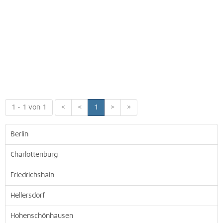
1 - 1 von 1
«
<
1
>
»
Berlin
Charlottenburg
Friedrichshain
Hellersdorf
Hohenschönhausen