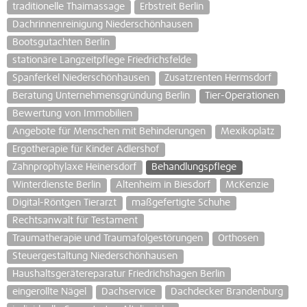
traditionelle Thaimassage
Erbstreit Berlin
Dachrinnenreinigung Niederschönhausen
Bootsgutachten Berlin
stationäre Langzeitpflege Friedrichsfelde
Spanferkel Niederschönhausen
Zusatzrenten Hermsdorf
Beratung Unternehmensgründung Berlin
Tier-Operationen
Bewertung von Immobilien
Angebote für Menschen mit Behinderungen
Mexikoplatz
Ergotherapie für Kinder Adlershof
Zahnprophylaxe Heinersdorf
Behandlungspflege
Winterdienste Berlin
Altenheim in Biesdorf
McKenzie
Digital-Röntgen Tierarzt
maßgefertigte Schuhe
Rechtsanwalt für Testament
Traumatherapie und Traumafolgestörungen
Orthosen
Steuergestaltung Niederschönhausen
Haushaltsgerätereparatur Friedrichshagen Berlin
eingerollte Nägel
Dachservice
Dachdecker Brandenburg