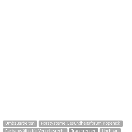
Umbauarbeiten
Hörstysteme Gesundheitsforum Köpenick
Fachanwältin für Verkehrsrecht
Trauerredner
Hochbau