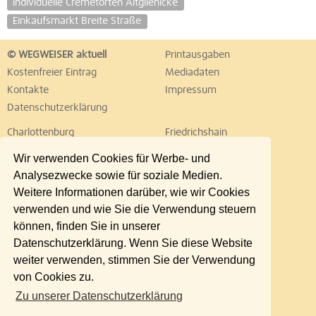
individuelle Cremetorten Altglienicke
Einkaufsmarkt Breite Straße
© WEGWEISER aktuell
Printausgaben
Kostenfreier Eintrag
Mediadaten
Kontakte
Impressum
Datenschutzerklärung
Charlottenburg
Friedrichshain
Hellersdorf
Hohenschönhausen
Wir verwenden Cookies für Werbe- und
Köpenick
Kreuzberg
Analysezwecke sowie für soziale Medien.
Lichtenberg
Marzahn
Weitere Informationen darüber, wie wir Cookies
Mitte
Neukölln
verwenden und wie Sie die Verwendung steuern
Pankow
Prenzlauer Berg
können, finden Sie in unserer
Reinickendorf
Schöneberg
Datenschutzerklärung. Wenn Sie diese Website
Spandau
Steglitz
weiter verwenden, stimmen Sie der Verwendung
Tempelhof
Tiergarten
von Cookies zu.
Treptow
Umland Ost
Zu unserer Datenschutzerklärung
Wedding
Weißensee