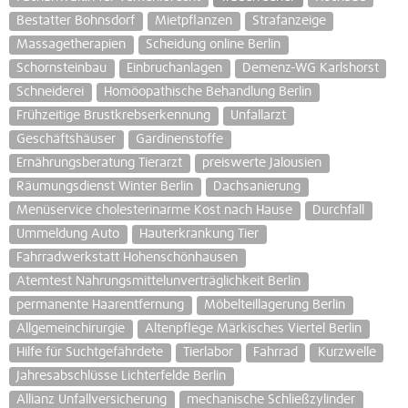
Bestatter Bohnsdorf
Mietpflanzen
Strafanzeige
Massagetherapien
Scheidung online Berlin
Schornsteinbau
Einbruchanlagen
Demenz-WG Karlshorst
Schneiderei
Homöopathische Behandlung Berlin
Frühzeitige Brustkrebserkennung
Unfallarzt
Geschäftshäuser
Gardinenstoffe
Ernährungsberatung Tierarzt
preiswerte Jalousien
Räumungsdienst Winter Berlin
Dachsanierung
Menüservice cholesterinarme Kost nach Hause
Durchfall
Ummeldung Auto
Hauterkrankung Tier
Fahrradwerkstatt Hohenschönhausen
Atemtest Nahrungsmittelunverträglichkeit Berlin
permanente Haarentfernung
Möbelteillagerung Berlin
Allgemeinchirurgie
Altenpflege Märkisches Viertel Berlin
Hilfe für Suchtgefährdete
Tierlabor
Fahrrad
Kurzwelle
Jahresabschlüsse Lichterfelde Berlin
Allianz Unfallversicherung
mechanische Schließzylinder