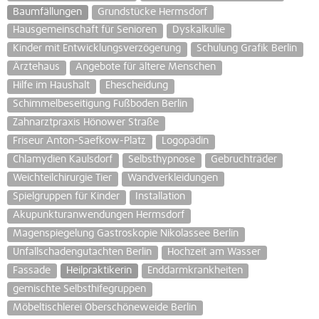
Baumfällungen
Grundstücke Hermsdorf
Hausgemeinschaft für Senioren
Dyskalkulie
Kinder mit Entwicklungsverzögerung
Schulung Grafik Berlin
Ärztehaus
Angebote für ältere Menschen
Hilfe im Haushalt
Ehescheidung
Schimmelbeseitigung Fußboden Berlin
Zahnarztpraxis Hönower Straße
Friseur Anton-Saefkow-Platz
Logopädin
Chlamydien Kaulsdorf
Selbsthypnose
Gebruchträder
Weichteilchirurgie Tier
Wandverkleidungen
Spielgruppen für Kinder
Installation
Akupunkturanwendungen Hermsdorf
Magenspiegelung Gastroskopie Nikolassee Berlin
Unfallschadengutachten Berlin
Hochzeit am Wasser
Fassade
Heilpraktikerin
Enddarmkrankheiten
gemischte Selbsthifegruppen
Möbeltischlerei Oberschöneweide Berlin