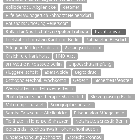
Rollladenbau Altglienicke
Retainer
Hilfe bei Mundgeruch Zahnarzt Heinersdorf
Haushaltsauflösung Hellersdorf
Brillen für Sportschützen Optiker Frohnau
Rechtsanwalt
Edelstahlschornstein Kaulsdorf Berlin
Zahnarzt in Biesdorf
Pflegebedürftige Senioren
Gesangsunterricht
Oralchirurg Karlshorst
HNO-Arzt
pH-Metrie Nikolassee Berlin
Grippeschutzimpfung
Fluggesellschaft
Eberswalde
Digitaldruck
Orthopädietechnik Wachkoma
Geberit
Sicherheitsfenster
Werkstätten für Behinderte Berlin
Photodynamische Therapie Mariendorf
Bleiverglasung Berlin
Mikrochips Tierarzt
Sonographie Tierarzt
Samba Tanzschule Altglienicke
Friseursalon Müggelheim
Tierärzte in Hohenschönhausen
Netzhautdiagnostik Berlin
Referendar Rechtsanwalt Hohenschönhausen
Kinderbehandlung Zahnarzt
Erbrecht Frohnau