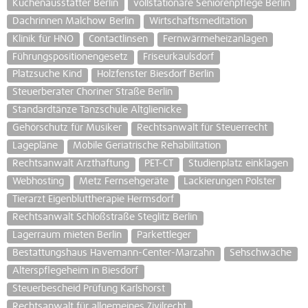
Küchenausstatter Berlin
vollstationäre Seniorenpflege Berlin
Dachrinnen Malchow Berlin
Wirtschaftsmeditation
Klinik für HNO
Contactlinsen
Fernwärmeheizanlagen
Führungspositionengesetz
Friseurkaulsdorf
Platzsuche Kind
Holzfenster Biesdorf Berlin
Steuerberater Choriner Straße Berlin
Standardtänze Tanzschule Altglienicke
Gehörschutz für Musiker
Rechtsanwalt für Steuerrecht
Lagepläne
Mobile Geriatrische Rehabilitation
Rechtsanwalt Arzthaftung
PET-CT
Studienplatz einklagen
Webhosting
Metz Fernsehgeräte
Lackierungen Polster
Tierarzt Eigenbluttherapie Hermsdorf
Rechtsanwalt Schloßstraße Steglitz Berlin
Lagerraum mieten Berlin
Parkettleger
Bestattungshaus Havemann-Center-Marzahn
Sehschwäche
Alterspflegeheim in Biesdorf
Steuerbescheid Prüfung Karlshorst
Rechtsanwalt für allgemeines Zivilrecht