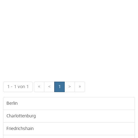
1 - 1 von 1
«
<
1
>
»
Berlin
Charlottenburg
Friedrichshain