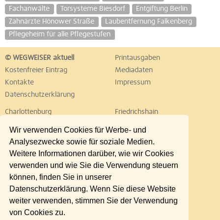
Fachanwälte
Torsysteme Biesdorf
Entgiftung Berlin
Zahnärzte Hönower Straße
Laubentfernung Falkenberg
Pflegeheim für alle Pflegestufen
© WEGWEISER aktuell
Printausgaben
Kostenfreier Eintrag
Mediadaten
Kontakte
Impressum
Datenschutzerklärung
Charlottenburg
Friedrichshain
Hellersdorf
Hohenschönhausen
Wir verwenden Cookies für Werbe- und
Köpenick
Kreuzberg
Analysezwecke sowie für soziale Medien.
Lichtenberg
Marzahn
Weitere Informationen darüber, wie wir Cookies
Mitte
Neukölln
verwenden und wie Sie die Verwendung steuern
Pankow
Prenzlauer Berg
können, finden Sie in unserer
Reinickendorf
Schöneberg
Datenschutzerklärung. Wenn Sie diese Website
Spandau
Steglitz
weiter verwenden, stimmen Sie der Verwendung
Tempelhof
Tiergarten
von Cookies zu.