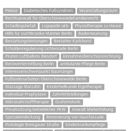
Pelose
Diabetisches Fußsyndrom
Veranstaltungsraum
Rechtsanwalt für OberschöneweideFamilienrecht
Schädlingsbefall
Logopäde ukb
Physiotherapie zu Hause
Hilfe für suchtkranke Männer Berlin
Baderneuerung
Bestattungsleistungen
Bestatter Karlshorst
Schuldenregulierung Lichtenrade Berlin
Piraten Luftballons Biesdorf
Einnahmeüberschussrechnung
Restwertermittlung Berlin
ambulante Pflege Berlin
Interessenschwerpunkt Baumängel
Fußbodenarbeiten Oberschöneweide Berlin
Massage Marzahn
Kinderheilkunde Ergotherapie
Individual-Prophylaxe
Zahnfehlstellungen
Mikronährstofftherapie
Grafomotorik
Privatnutzung betrieblicher PKW
Anwalt Mieterhöhung
Spezialeindeckung
Renovierung von Hausfassade
Protologie Breisgauer Straße
Kinderkrankenpflege