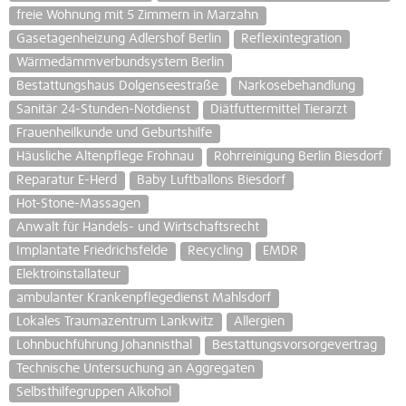
freie Wohnung mit 5 Zimmern in Marzahn
Gasetagenheizung Adlershof Berlin
Reflexintegration
Wärmedämmverbundsystem Berlin
Bestattungshaus Dolgenseestraße
Narkosebehandlung
Sanitär 24-Stunden-Notdienst
Diätfuttermittel Tierarzt
Frauenheilkunde und Geburtshilfe
Häusliche Altenpflege Frohnau
Rohrreinigung Berlin Biesdorf
Reparatur E-Herd
Baby Luftballons Biesdorf
Hot-Stone-Massagen
Anwalt für Handels- und Wirtschaftsrecht
Implantate Friedrichsfelde
Recycling
EMDR
Elektroinstallateur
ambulanter Krankenpflegedienst Mahlsdorf
Lokales Traumazentrum Lankwitz
Allergien
Lohnbuchführung Johannisthal
Bestattungsvorsorgevertrag
Technische Untersuchung an Aggregaten
Selbsthilfegruppen Alkohol