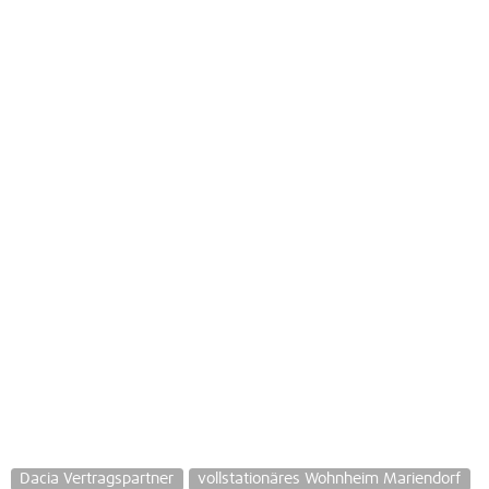
Dacia Vertragspartner
vollstationäres Wohnheim Mariendorf