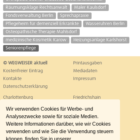
Räumungsklage Rechtsanwalt
Maler Kaulsdorf
Fondsverwaltung Berlin
Sprechapraxie
Pflegeheim für demenziell Erkrankte
Wasseruhren Berlin
Osteopathische Therapie Mahlsdorf
medizinische Kosmetik Karow
Heizungsanlage Karlshorst
Seniorenpflege
© WEGWEISER aktuell
Printausgaben
Kostenfreier Eintrag
Mediadaten
Kontakte
Impressum
Datenschutzerklärung
Charlottenburg
Friedrichshain
Hellersdorf
Hohenschönhausen
Wir verwenden Cookies für Werbe- und
Köpenick
Kreuzberg
Analysezwecke sowie für soziale Medien.
Lichtenberg
Marzahn
Weitere Informationen darüber, wie wir Cookies
Mitte
Neukölln
verwenden und wie Sie die Verwendung steuern
Pankow
Prenzlauer Berg
können, finden Sie in unserer