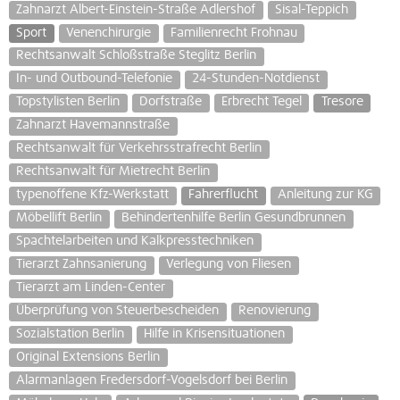
Zahnarzt Albert-Einstein-Straße Adlershof
Sisal-Teppich
Sport
Venenchirurgie
Familienrecht Frohnau
Rechtsanwalt Schloßstraße Steglitz Berlin
In- und Outbound-Telefonie
24-Stunden-Notdienst
Topstylisten Berlin
Dorfstraße
Erbrecht Tegel
Tresore
Zahnarzt Havemannstraße
Rechtsanwalt für Verkehrsstrafrecht Berlin
Rechtsanwalt für Mietrecht Berlin
typenoffene Kfz-Werkstatt
Fahrerflucht
Anleitung zur KG
Möbellift Berlin
Behindertenhilfe Berlin Gesundbrunnen
Spachtelarbeiten und Kalkpresstechniken
Tierarzt Zahnsanierung
Verlegung von Fliesen
Tierarzt am Linden-Center
Überprüfung von Steuerbescheiden
Renovierung
Sozialstation Berlin
Hilfe in Krisensituationen
Original Extensions Berlin
Alarmanlagen Fredersdorf-Vogelsdorf bei Berlin