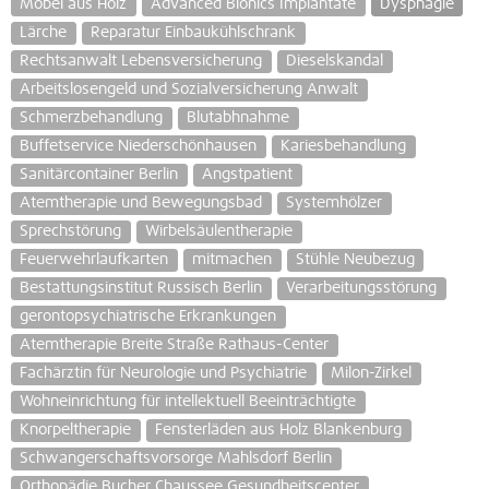
Möbel aus Holz
Advanced Bionics Implantate
Dysphagie
Lärche
Reparatur Einbaukühlschrank
Rechtsanwalt Lebensversicherung
Dieselskandal
Arbeitslosengeld und Sozialversicherung Anwalt
Schmerzbehandlung
Blutabhnahme
Buffetservice Niederschönhausen
Kariesbehandlung
Sanitärcontainer Berlin
Angstpatient
Atemtherapie und Bewegungsbad
Systemhölzer
Sprechstörung
Wirbelsäulentherapie
Feuerwehrlaufkarten
mitmachen
Stühle Neubezug
Bestattungsinstitut Russisch Berlin
Verarbeitungsstörung
gerontopsychiatrische Erkrankungen
Atemtherapie Breite Straße Rathaus-Center
Fachärztin für Neurologie und Psychiatrie
Milon-Zirkel
Wohneinrichtung für intellektuell Beeinträchtigte
Knorpeltherapie
Fensterläden aus Holz Blankenburg
Schwangerschaftsvorsorge Mahlsdorf Berlin
Orthopädie Bucher Chaussee Gesundheitscenter