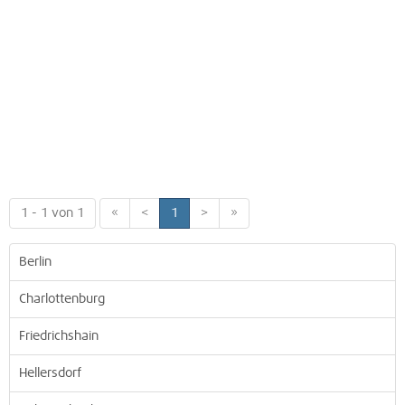
1 - 1 von 1
«
<
1
>
»
Berlin
Charlottenburg
Friedrichshain
Hellersdorf