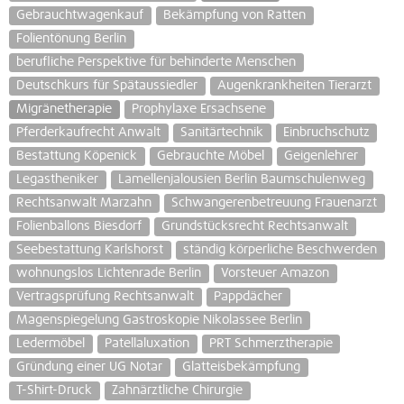
Gebrauchtwagenkauf
Bekämpfung von Ratten
Folientönung Berlin
berufliche Perspektive für behinderte Menschen
Deutschkurs für Spätaussiedler
Augenkrankheiten Tierarzt
Migränetherapie
Prophylaxe Ersachsene
Pferderkaufrecht Anwalt
Sanitärtechnik
Einbruchschutz
Bestattung Köpenick
Gebrauchte Möbel
Geigenlehrer
Legastheniker
Lamellenjalousien Berlin Baumschulenweg
Rechtsanwalt Marzahn
Schwangerenbetreuung Frauenarzt
Folienballons Biesdorf
Grundstücksrecht Rechtsanwalt
Seebestattung Karlshorst
ständig körperliche Beschwerden
wohnungslos Lichtenrade Berlin
Vorsteuer Amazon
Vertragsprüfung Rechtsanwalt
Pappdächer
Magenspiegelung Gastroskopie Nikolassee Berlin
Ledermöbel
Patellaluxation
PRT Schmerztherapie
Gründung einer UG Notar
Glatteisbekämpfung
T-Shirt-Druck
Zahnärztliche Chirurgie