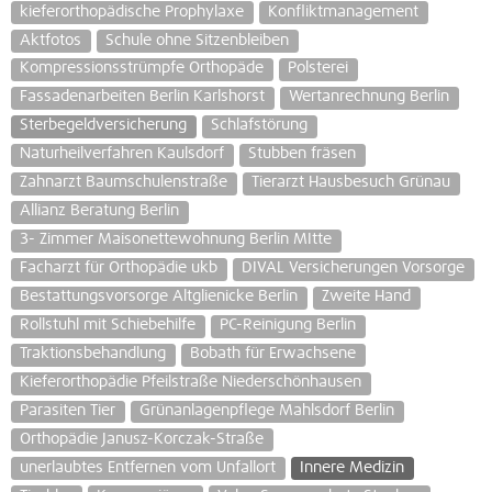
kieferorthopädische Prophylaxe
Konfliktmanagement
Aktfotos
Schule ohne Sitzenbleiben
Kompressionsstrümpfe Orthopäde
Polsterei
Fassadenarbeiten Berlin Karlshorst
Wertanrechnung Berlin
Sterbegeldversicherung
Schlafstörung
Naturheilverfahren Kaulsdorf
Stubben fräsen
Zahnarzt Baumschulenstraße
Tierarzt Hausbesuch Grünau
Allianz Beratung Berlin
3- Zimmer Maisonettewohnung Berlin MItte
Facharzt für Orthopädie ukb
DIVAL Versicherungen Vorsorge
Bestattungsvorsorge Altglienicke Berlin
Zweite Hand
Rollstuhl mit Schiebehilfe
PC-Reinigung Berlin
Traktionsbehandlung
Bobath für Erwachsene
Kieferorthopädie Pfeilstraße Niederschönhausen
Parasiten Tier
Grünanlagenpflege Mahlsdorf Berlin
Orthopädie Janusz-Korczak-Straße
unerlaubtes Entfernen vom Unfallort
Innere Medizin