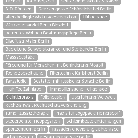
Tischler
Kammerjäger
Velux Sonnenschutz Staaken
3-D-Röntgen
Genzzeugnisse Schöneiche bei Berlin
altersbedingte Makuladegeneration
Hühnerauge
Werkzeughandel Berlin Biesdorf
betreutes Wohnen Beatmungspflege Berlin
Eilauftrag Maler Berlin
Begleitung Schwerstkranker und Sterbender Berlin
Massagestäbe
Förderung für Menschen mit Behinderung Moabit
Todholzbeseitigung
Filtertechnik Karlshorst Berlin
Tanzstudio
Bestatter mit russischer Sprache Berlin
High-Tec-Zahnlabor
Immobiliensuche Heiligensee
Kleintierpraxis
Foliendesign
Überführung Weltweit
Rechtsanwalt Rechtsschutzversicherung
Tumor-Zusatztherapie
Praxis für Logopädie Heinersdorf
Steuerberater Hoppegarten
Schleimbeutelentfernungen
Sportzentrum Berlin
Fassadenrenovierung Lichtenrade
Schreibwaren
Bestattungsservice Berlin