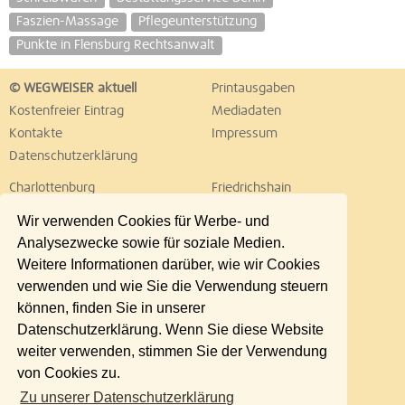
Faszien-Massage
Pflegeunterstützung
Punkte in Flensburg Rechtsanwalt
© WEGWEISER aktuell
Printausgaben
Kostenfreier Eintrag
Mediadaten
Kontakte
Impressum
Datenschutzerklärung
Charlottenburg
Friedrichshain
Hellersdorf
Hohenschönhausen
Wir verwenden Cookies für Werbe- und
Köpenick
Kreuzberg
Analysezwecke sowie für soziale Medien.
Lichtenberg
Marzahn
Weitere Informationen darüber, wie wir Cookies
Mitte
Neukölln
verwenden und wie Sie die Verwendung steuern
Pankow
Prenzlauer Berg
können, finden Sie in unserer
Reinickendorf
Schöneberg
Datenschutzerklärung. Wenn Sie diese Website
Spandau
Steglitz
weiter verwenden, stimmen Sie der Verwendung
Tempelhof
Tiergarten
von Cookies zu.
Treptow
Umland Ost
Zu unserer Datenschutzerklärung