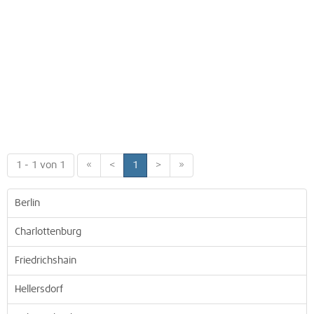
1 - 1 von 1
«
<
1
>
»
Berlin
Charlottenburg
Friedrichshain
Hellersdorf