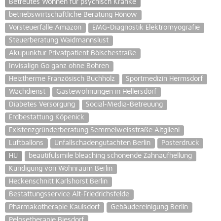
Betreutes Wohnen für psychisch Kranke
betriebswirtschaftliche Beratung Hönow
Vorsteuerfalle Amazon
EMG-Diagnostik Elektromyografie
Steuerberatung Waidmannslust
Akupunktur Privatpatient Bölschestraße
Invisalign Go ganz ohne Bohren
Heiztherme Französisch Buchholz
Sportmedizin Hermsdorf
Wachdienst
Gästewohnungen in Hellersdorf
Diabetes Versorgung
Social-Media-Betreuung
Erdbestattung Köpenick
Existenzgründerberatung Semmelweisstraße Altglieni
Luftballons
Unfallschadengutachten Berlin
Posterdruck
HU
beautifulsmile bleaching schonende Zahnaufhellung
Kündigung von Wohnraum Berlin
Heckenschnitt Karlshorst Berlin
Bestattungsservice Alt-Friedrichsfelde
Pharmakotherapie Kaulsdorf
Gebäudereinigung Berlin
Pelosetherapie Biesdorf