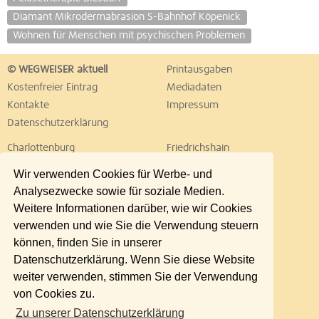
Diamant Mikrodermabrasion S-Bahnhof Köpenick
Wohnen für Menschen mit psychischen Problemen
© WEGWEISER aktuell
Printausgaben
Kostenfreier Eintrag
Mediadaten
Kontakte
Impressum
Datenschutzerklärung
Charlottenburg
Friedrichshain
Hellersdorf
Hohenschönhausen
Wir verwenden Cookies für Werbe- und
Köpenick
Kreuzberg
Analysezwecke sowie für soziale Medien.
Lichtenberg
Marzahn
Weitere Informationen darüber, wie wir Cookies
Mitte
Neukölln
verwenden und wie Sie die Verwendung steuern
Pankow
Prenzlauer Berg
können, finden Sie in unserer
Reinickendorf
Schöneberg
Datenschutzerklärung. Wenn Sie diese Website
Spandau
Steglitz
weiter verwenden, stimmen Sie der Verwendung
Tempelhof
Tiergarten
von Cookies zu.
Treptow
Umland Ost
Zu unserer Datenschutzerklärung