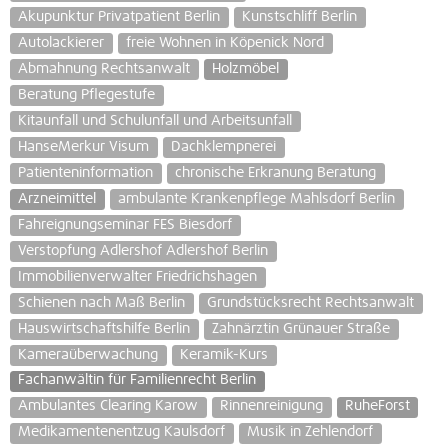
Akupunktur Privatpatient Berlin
Kunstschliff Berlin
Autolackierer
freie Wohnen in Köpenick Nord
Abmahnung Rechtsanwalt
Holzmöbel
Beratung Pflegestufe
Kitaunfall und Schulunfall und Arbeitsunfall
HanseMerkur Visum
Dachklempnerei
Patienteninformation
chronische Erkranung Beratung
Arzneimittel
ambulante Krankenpflege Mahlsdorf Berlin
Fahreignungseminar FES Biesdorf
Verstopfung Adlershof Adlershof Berlin
Immobilienverwalter Friedrichshagen
Schienen nach Maß Berlin
Grundstücksrecht Rechtsanwalt
Hauswirtschaftshilfe Berlin
Zahnärztin Grünauer Straße
Kameraüberwachung
Keramik-Kurs
Fachanwältin für Familienrecht Berlin
Ambulantes Clearing Karow
Rinnenreinigung
RuheForst
Medikamentenentzug Kaulsdorf
Musik in Zehlendorf