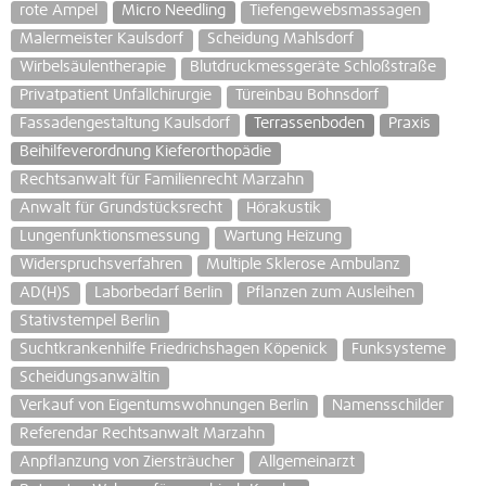
rote Ampel
Micro Needling
Tiefengewebsmassagen
Malermeister Kaulsdorf
Scheidung Mahlsdorf
Wirbelsäulentherapie
Blutdruckmessgeräte Schloßstraße
Privatpatient Unfallchirurgie
Türeinbau Bohnsdorf
Fassadengestaltung Kaulsdorf
Terrassenboden
Praxis
Beihilfeverordnung Kieferorthopädie
Rechtsanwalt für Familienrecht Marzahn
Anwalt für Grundstücksrecht
Hörakustik
Lungenfunktionsmessung
Wartung Heizung
Widerspruchsverfahren
Multiple Sklerose Ambulanz
AD(H)S
Laborbedarf Berlin
Pflanzen zum Ausleihen
Stativstempel Berlin
Suchtkrankenhilfe Friedrichshagen Köpenick
Funksysteme
Scheidungsanwältin
Verkauf von Eigentumswohnungen Berlin
Namensschilder
Referendar Rechtsanwalt Marzahn
Anpflanzung von Ziersträucher
Allgemeinarzt