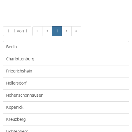
1 - 1 von 1
«
<
1
>
»
Berlin
Charlottenburg
Friedrichshain
Hellersdorf
Hohenschönhausen
Köpenick
Kreuzberg
Lichtenberg