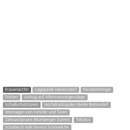
Frauenärztin
Logopädie Heinersdorf
Paradontologie
Fristen
Antrag auf Altersvorsorgezulage
Schallschutztüren
Hochdruckspülen Berlin Bohnsdorf
Montagen von Fenster und Türen
Zahnarztpraxis Blumberger Damm
Tohatsu
Schäbisch Hall Service Schöneiche