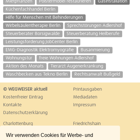
Mietpflanzen
Polstermöbel restaurieren
Gasinstallation
Küchenfachhandel Berlin
Hilfe für Menschen mit Behinderungen
Wirbelsäulentherapie Berlin
Sprechstörungen Adlershof
Steuerberater Borsigwalde
Steuerberatung Heilberufe
Leistungsforderung JobCenter Berlin
EMG-Diagnostik Elektromyografie
Busanmierung
Wohnungstür
freie Wohnungen Adlershof
Aktion des Monats
Tierarzt Augenerkrankung
Waschbecken aus Tekno Berlin
Rechtsanwalt Bußgeld
© WEGWEISER aktuell
Printausgaben
Kostenfreier Eintrag
Mediadaten
Kontakte
Impressum
Datenschutzerklärung
Charlottenburg
Friedrichshain
Hellersdorf
Hohenschönhausen
Wir verwenden Cookies für Werbe- und
Köpenick
Kreuzberg