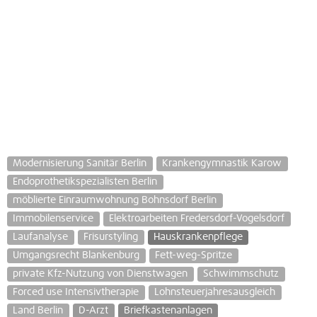
Modernisierung Sanitär Berlin
Krankengymnastik Karow
Endoprothetikspezialisten Berlin
möblierte Einraumwohnung Bohnsdorf Berlin
Immobilenservice
Elektroarbeiten Fredersdorf-Vogelsdorf
Laufanalyse
Frisurstyling
Hauskrankenpflege
Umgangsrecht Blankenburg
Fett-weg-Spritze
private Kfz-Nutzung von Dienstwagen
Schwimmschutz
Forced use Intensivtherapie
Lohnsteuerjahresausgleich
Land Berlin
D-Arzt
Briefkastenanlagen