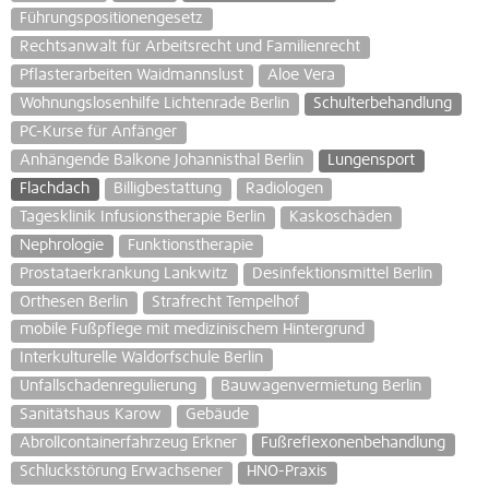
Führungspositionengesetz
Rechtsanwalt für Arbeitsrecht und Familienrecht
Pflasterarbeiten Waidmannslust
Aloe Vera
Wohnungslosenhilfe Lichtenrade Berlin
Schulterbehandlung
PC-Kurse für Anfänger
Anhängende Balkone Johannisthal Berlin
Lungensport
Flachdach
Billigbestattung
Radiologen
Tagesklinik Infusionstherapie Berlin
Kaskoschäden
Nephrologie
Funktionstherapie
Prostataerkrankung Lankwitz
Desinfektionsmittel Berlin
Orthesen Berlin
Strafrecht Tempelhof
mobile Fußpflege mit medizinischem Hintergrund
Interkulturelle Waldorfschule Berlin
Unfallschadenregulierung
Bauwagenvermietung Berlin
Sanitätshaus Karow
Gebäude
Abrollcontainerfahrzeug Erkner
Fußreflexonenbehandlung
Schluckstörung Erwachsener
HNO-Praxis