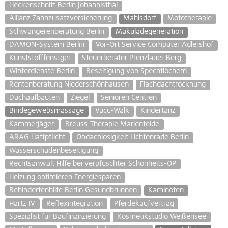
Heckenschnitt Berlin Johannisthal
Allianz Zahnzusatzversicherung
Mahlsdorf
Mototherapie
Schwangerenberatung Berlin
Makuladegeneration
DAMON-System Berlin
Vor-Ort Service Computer Adlershof
Kunststofffenstger
Steuerberater Prenzlauer Berg
Winterdienste Berlin
Beseitigung von Spechtlöchern
Rentenberatung Niederschönhausen
Flachdachtrocknung
Dachaufbauten
Ziegel
Senioren Centren
Bindegewebsmassage
Vacu-Walk
Kindertanz
Kammerjäger
Breuss-Therapie Marienfelde
ARAG Haftpflicht
Obdachlosigkeit Lichtenrade Berlin
Wasserschadenbeseitigung
Rechtsanwalt Hilfe bei verpfuschter Schönheits-OP
Heizung optimieren Energiesparen
Behindertenhilfe Berlin Gesundbrunnen
Kaminöfen
Hartz IV
Reflexintegration
Pferdekaufvertrag
Spezialist für Baufinanzierung
Kosmetikstudio Weißensee