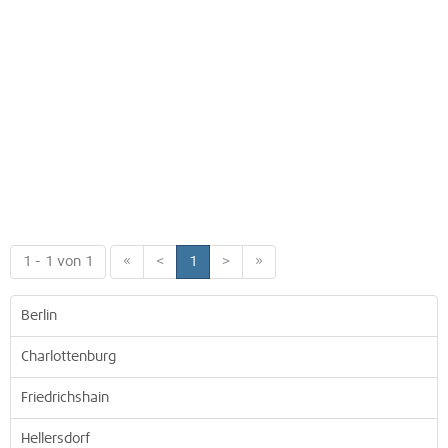
1 - 1 von 1
«
<
1
>
»
Berlin
Charlottenburg
Friedrichshain
Hellersdorf