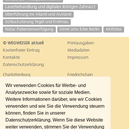
Laserbehandlung und digitales Röntgen Zahnarzt
Überführung ins Inland und Ausland
Schluckstörung Tegel und Frohnau
Notar Patientenverfügung
Streit ums Erbe Berlin
Aktfotos
© WEGWEISER aktuell
Printausgaben
Kostenfreier Eintrag
Mediadaten
Kontakte
Impressum
Datenschutzerklärung
Charlottenburg
Friedrichshain
Hellersdorf
Hohenschönhausen
Wir verwenden Cookies für Werbe- und
Köpenick
Kreuzberg
Analysezwecke sowie für soziale Medien.
Lichtenberg
Marzahn
Weitere Informationen darüber, wie wir Cookies
Mitte
Neukölln
verwenden und wie Sie die Verwendung steuern
Pankow
Prenzlauer Berg
können, finden Sie in unserer
Reinickendorf
Schöneberg
Datenschutzerklärung. Wenn Sie diese Website
Spandau
Steglitz
weiter verwenden, stimmen Sie der Verwendung