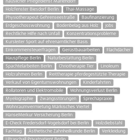
häuslicher Pflegedienst Mariendorf
Holzfenster Biesdorf Berlin
Thai-Massage
Physiotherapeut Gehrenseestraße
Baufinanzierung
Erdgeschosswohnung
Bodenbelag aus Holz
jobs
Rechtliche Hilfe nach Unfall
Konzentrationsprobleme
Kursleiter Sport auf ehrenamtlicher Basis
Einkommensteuerfragen
Gerüstbauarbeiten
Flachdächer
Hauspflege Berlin
Naturbestattung Berlin
Spachtelarbeiten Berlin
Chriotherapie Tier
Linoleum
Holzrahmen Berlin
Reittherapie pferdegestützte Therapie
Verkauf von Eigentumswohnungen
Kinderfahrten
Rollatoren und Elektromobile
Wohnungsverlust Berlin
Myelographie
Zwangsstörungen
Sprechapraxie
Wohnraumvermietung Märkisches Viertel
HanseMerkur Versicherung Berlin
E-Check Fredersdorf-Vogelsdorf bei Berlin
Holzdiebstahl
Fachtag
Ästhetische Zahnheilkunde Berlin
Verkleidung
Ultraschall Privatpatient Berlin