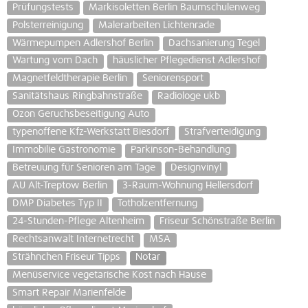
Prüfungstests
Markisoletten Berlin Baumschulenweg
Polsterreinigung
Malerarbeiten Lichtenrade
Wärmepumpen Adlershof Berlin
Dachsanierung Tegel
Wartung vom Dach
häuslicher Pflegedienst Adlershof
Magnetfeldtherapie Berlin
Seniorensport
Sanitätshaus Ringbahnstraße
Radiologe ukb
Ozon Geruchsbeseitigung Auto
typenoffene Kfz-Werkstatt Biesdorf
Strafverteidigung
Immobilie Gastronomie
Parkinson-Behandlung
Betreuung für Senioren am Tage
Designvinyl
AU Alt-Treptow Berlin
3-Raum-Wohnung Hellersdorf
DMP Diabetes Typ II
Totholzentfernung
24-Stunden-Pflege Altenheim
Friseur Schönstraße Berlin
Rechtsanwalt Internetrecht
MSA
Strähnchen Friseur Tipps
Notar
Menüservice vegetarische Kost nach Hause
Smart Repair Marienfelde