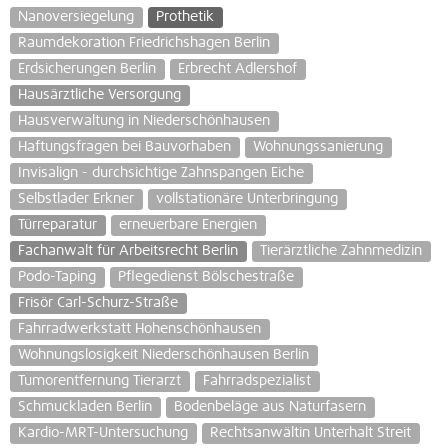
Nanoversiegelung
Prothetik
Raumdekoration Friedrichshagen Berlin
Erdsicherungen Berlin
Erbrecht Adlershof
Hausärztliche Versorgung
Hausverwaltung in Niederschönhausen
Haftungsfragen bei Bauvorhaben
Wohnungssanierung
Invisalign - durchsichtige Zahnspangen Eiche
Selbstlader Erkner
vollstationäre Unterbringung
Türreparatur
erneuerbare Energien
Fachanwalt für Arbeitsrecht Berlin
Tierärztliche Zahnmedizin
Podo-Taping
Pflegedienst Bölschestraße
Frisör Carl-Schurz-Straße
Fahrradwerkstatt Hohenschönhausen
Wohnungslosigkeit Niederschönhausen Berlin
Tumorentfernung Tierarzt
Fahrradspezialist
Schmuckladen Berlin
Bodenbeläge aus Naturfasern
Kardio-MRT-Untersuchung
Rechtsanwältin Unterhalt Streit