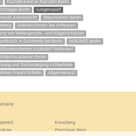
d
Dachdeckerin in Marzahn Berlin
chshagen Berlin
Lungensport
nwalt Arbeitsrecht
Waschcenter Berlin
enberg
Gelenkschmerz bei Arthrosen
ung von Widerspruchs- und Klageverfahren
undstück in Grünheide bei Berlin
MOLIMED Berlin
ußbodenarbeiten Kaulsdorf Mahlsdorf
chdeckerarbeiten Berlin
chtung und Trockenlegung Lichterfelde
nen Friedrichsfelde
Allgemeinarzt
ontakte
öpenick
Kreuzberg
ankow
Prenzlauer Berg