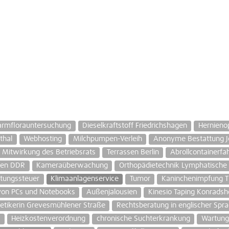
rmflorauntersuchung
Dieselkraftstoff Friedrichshagen
Hernieno
thal
Webhosting
Milchpumpen-Verleih
Anonyme Bestattung J
Mitwirkung des Betriebsrats
Terrassen Berlin
Abrollcontainerfa
gen DDR
Kameraüberwachung
Orthopädietechnik Lymphatische
ltungssteuer
Klimaanlagenservice
Tumor
Kaninchenimpfung Ti
von PCs und Notebooks
Außenjalousien
Kinesio Taping Konrads
tikerin Grevesmühlener Straße
Rechtsberatung in englischer Spr
e
Heizkostenverordnung
chronische Suchterkrankung
Wartung