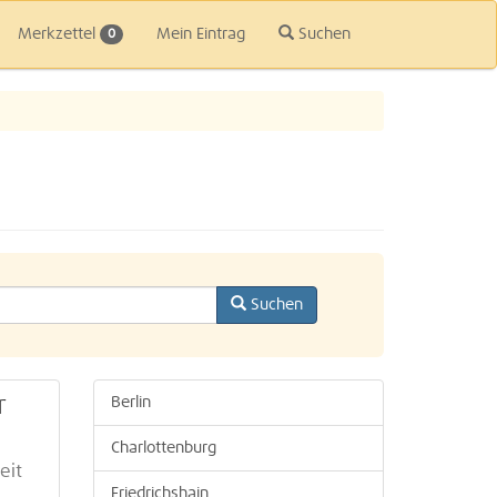
Merkzettel
Mein Eintrag
Suchen
0
Suchen
r
Berlin
Charlottenburg
eit
Friedrichshain