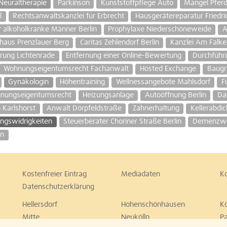
Neuraltherapie
Parkinson
Kunststoffpflege Auto
Mangel Pfer
l
Rechtsanwaltskanzlei für Erbrecht
Hausgerätereparatur Friedri
 alkoholkranke Männer Berlin
Prophylaxe Niederschöneweide
A
haus Prenzlauer Berg
Caritas Zehlendorf Berlin
Kanzlei Am Falk
rung Lichtenrade
Entfernung einer Online-Bewertung
Durchführ
Wohnungseigentumsrecht Fachanwalt
Hosted Exchange
Baugr
Gynäkologin
Höhentraining
Wellnessangebote Mahlsdorf
F
hnungseigentumsrecht
Heizungsanlage
Autoöffnung Berlin
Da
 Karlshorst
Anwalt Dörpfeldstraße
Zahnerhaltung
Kellerabdi
ngswidrigkeiten
Steuerberater Choriner Straße Berlin
Demenzwoh
on
Kostenfreier Eintrag
Mediadaten
K
Datenschutzerklärung
Hellersdorf
Hohenschönhausen
K
Mitte
Neukölln
P