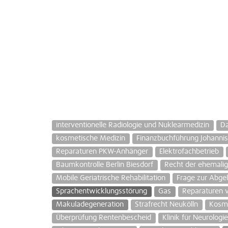
interventionelle Radiologie und Nuklearmedizin
Da
kosmetische Medizin
Finanzbuchführung Johannis
Reparaturen PKW-Anhänger
Elektrofachbetrieb
Baumkontrolle Berlin Biesdorf
Recht der ehemali
Mobile Geriatrische Rehabilitation
Frage zur Abge
Sprachentwicklungsstörung
Gas
Reparaturen 
Makuladegeneration
Strafrecht Neukölln
Kosme
Überprüfung Rentenbescheid
Klinik für Neurologi