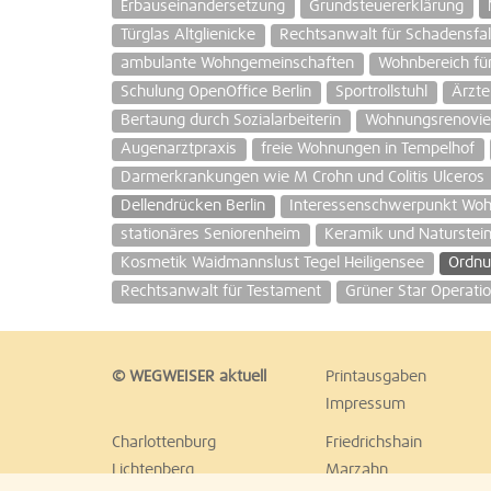
Erbauseinandersetzung
Grundsteuererklärung
Türglas Altglienicke
Rechtsanwalt für Schadensfal
ambulante Wohngemeinschaften
Wohnbereich für
Schulung OpenOffice Berlin
Sportrollstuhl
Ärzte
Bertaung durch Sozialarbeiterin
Wohnungsrenovie
Augenarztpraxis
freie Wohnungen in Tempelhof
Darmerkrankungen wie M Crohn und Colitis Ulceros
Dellendrücken Berlin
Interessenschwerpunkt Wo
stationäres Seniorenheim
Keramik und Naturstein
Kosmetik Waidmannslust Tegel Heiligensee
Ordnu
Rechtsanwalt für Testament
Grüner Star Operati
© WEGWEISER aktuell
Printausgaben
Impressum
Charlottenburg
Friedrichshain
Lichtenberg
Marzahn