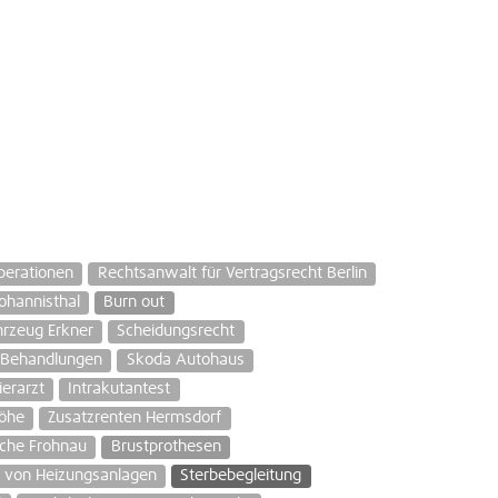
perationen
Rechtsanwalt für Vertragsrecht Berlin
ohannisthal
Burn out
hrzeug Erkner
Scheidungsrecht
 Behandlungen
Skoda Autohaus
erarzt
Intrakutantest
höhe
Zusatzrenten Hermsdorf
ache Frohnau
Brustprothesen
 von Heizungsanlagen
Sterbebegleitung