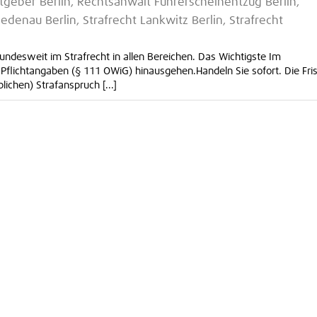
geber Berlin, Rechtsanwalt Führerscheinentzug Berlin,
iedenau Berlin, Strafrecht Lankwitz Berlin, Strafrecht
undesweit im Strafrecht in allen Bereichen. Das Wichtigste Im
 Pflichtangaben (§ 111 OWiG) hinausgehen.Handeln Sie sofort. Die Fri
lichen) Strafanspruch [...]